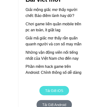
Giải mộng giấc mơ thấy người
chết: Báo điềm lành hay dữ?
Chơi game liên quân mobile trên
pc an toàn, ít giật lag
Giải mã giấc mơ thấy rắn quấn
quanh người và con số may mắn
Những vận động viên nổi tiếng
nhất của Việt Nam cho đến nay
Phần mềm hack game trên
Android: Chỉnh thông số dễ dàng
Tải Gi8 iOS
Tải Gi8 Android