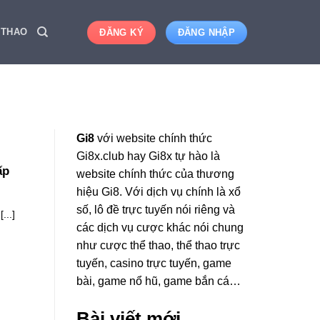
 THAO
ĐĂNG KÝ
ĐĂNG NHẬP
Gi8
với website chính thức
Gi8x.club hay Gi8x
tự hào là
ấp
website chính thức của thương
hiệu Gi8. Với dịch vụ chính là xổ
số, lô đề trực tuyến nói riêng và
...]
các dịch vụ cược khác nói chung
như cược thể thao, thể thao trực
tuyến, casino trực tuyến, game
bài, game nổ hũ, game bắn cá…
Bài viết mới