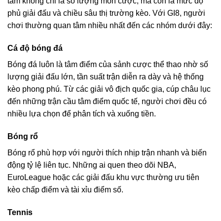
tâm không chỉ là số lượng môn cược, mà còn là mức độ
phủ giải đấu và chiều sâu thị trường kèo. Với GI8, người
chơi thường quan tâm nhiều nhất đến các nhóm dưới đây:
Cá độ bóng đá
Bóng đá luôn là tâm điểm của sảnh cược thể thao nhờ số
lượng giải đấu lớn, tần suất trận diễn ra dày và hệ thống
kèo phong phú. Từ các giải vô địch quốc gia, cúp châu lục
đến những trận cầu tâm điểm quốc tế, người chơi đều có
nhiều lựa chọn để phân tích và xuống tiền.
Bóng rổ
Bóng rổ phù hợp với người thích nhịp trận nhanh và biến
động tỷ lệ liên tục. Những ai quen theo dõi NBA,
EuroLeague hoặc các giải đấu khu vực thường ưu tiên
kèo chấp điểm và tài xỉu điểm số.
Tennis