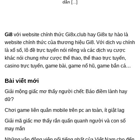
dẫn [...]
Gi8
với website chính thức Gi8x.club hay Gi8x
tự hào là
website chính thức của thương hiệu Gi8. Với dịch vụ chính
là xổ số, lô đề trực tuyến nói riêng và các dịch vụ cược
khác nói chung như cược thể thao, thể thao trực tuyến,
casino trực tuyến, game bài, game nổ hũ, game bắn cá…
Bài viết mới
Giải mộng giấc mơ thấy người chết: Báo điềm lành hay
dữ?
Chơi game liên quân mobile trên pc an toàn, ít giật lag
Giải mã giấc mơ thấy rắn quấn quanh người và con số
may mắn
Những vận động viên nổi tiếng nhất của Việt Nam cho đến