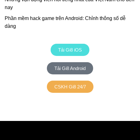
nay
Phần mềm hack game trên Android: Chỉnh thông số dễ
dàng
Tải Gi8 iOS
Tải Gi8 Android
CSKH Gi8 24/7
Copyright 2026 ©
Gi8