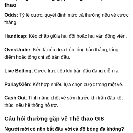
thao
Odds:
Tỷ lệ cược, quyết định mức trả thưởng nếu vé cược
thắng.
Handicap:
Kèo chấp giữa hai đội hoặc hai vận động viên.
Over/Under:
Kèo tài xỉu dựa trên tổng bàn thắng, tổng
điểm hoặc tổng chỉ số trận đấu.
Live Betting:
Cược trực tiếp khi trận đấu đang diễn ra.
Parlay/Xiên:
Kết hợp nhiều lựa chọn cược trong một vé.
Cash Out:
Tính năng chốt vé sớm trước khi trận đấu kết
thúc, nếu hệ thống hỗ trợ.
Câu hỏi thường gặp về Thể thao GI8
Người mới có nên bắt đầu với cá độ bóng đá không?