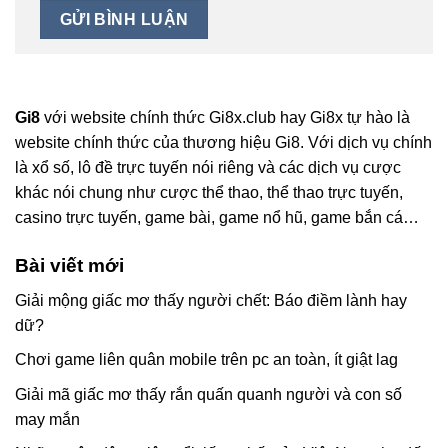
Gi8
với website chính thức Gi8x.club hay Gi8x
tự hào là
website chính thức của thương hiệu Gi8. Với dịch vụ chính
là xổ số, lô đề trực tuyến nói riêng và các dịch vụ cược
khác nói chung như cược thể thao, thể thao trực tuyến,
casino trực tuyến, game bài, game nổ hũ, game bắn cá…
Bài viết mới
Giải mộng giấc mơ thấy người chết: Báo điềm lành hay
dữ?
Chơi game liên quân mobile trên pc an toàn, ít giật lag
Giải mã giấc mơ thấy rắn quấn quanh người và con số
may mắn