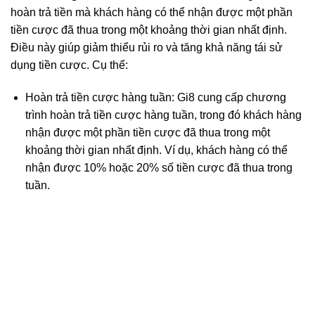
hoàn trả tiền mà khách hàng có thể nhận được một phần
tiền cược đã thua trong một khoảng thời gian nhất định.
Điều này giúp giảm thiểu rủi ro và tăng khả năng tái sử
dụng tiền cược. Cụ thể:
Hoàn trả tiền cược hàng tuần: Gi8 cung cấp chương
trình hoàn trả tiền cược hàng tuần, trong đó khách hàng
nhận được một phần tiền cược đã thua trong một
khoảng thời gian nhất định. Ví dụ, khách hàng có thể
nhận được 10% hoặc 20% số tiền cược đã thua trong
tuần.