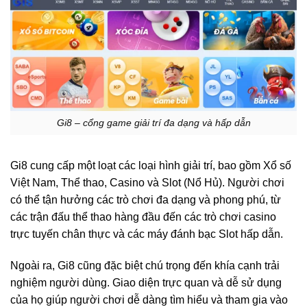
Gi8 – cổng game giải trí đa dạng và hấp dẫn
Gi8 cung cấp một loạt các loại hình giải trí, bao gồm Xổ số
Việt Nam, Thể thao, Casino và Slot (Nổ Hủ). Người chơi
có thể tận hưởng các trò chơi đa dạng và phong phú, từ
các trận đấu thể thao hàng đầu đến các trò chơi casino
trực tuyến chân thực và các máy đánh bạc Slot hấp dẫn.
Ngoài ra, Gi8 cũng đặc biệt chú trọng đến khía cạnh trải
nghiệm người dùng. Giao diện trực quan và dễ sử dụng
của họ giúp người chơi dễ dàng tìm hiểu và tham gia vào