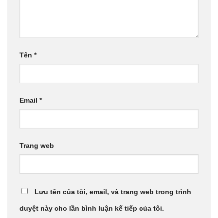
Tên
*
Email
*
Trang web
Lưu tên của tôi, email, và trang web trong trình
duyệt này cho lần bình luận kế tiếp của tôi.