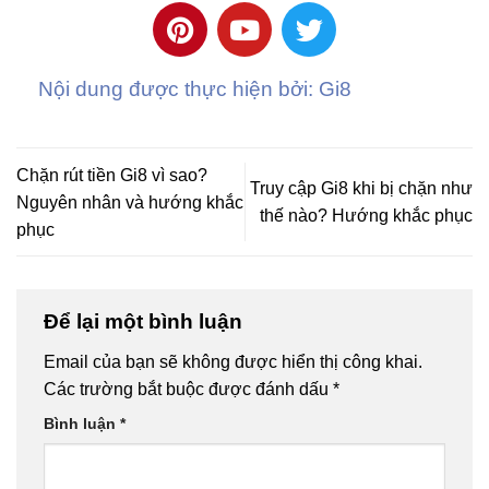
Nội dung được thực hiện bởi: Gi8
Chặn rút tiền Gi8 vì sao?
Truy cập Gi8 khi bị chặn như
Nguyên nhân và hướng khắc
thế nào? Hướng khắc phục
phục
Để lại một bình luận
Email của bạn sẽ không được hiển thị công khai.
Các trường bắt buộc được đánh dấu
*
Bình luận
*