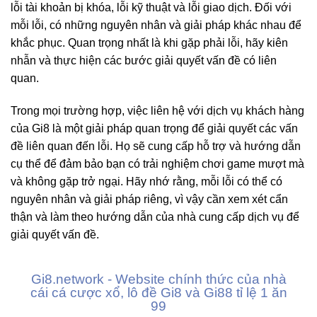
lỗi tài khoản bị khóa, lỗi kỹ thuật và lỗi giao dịch. Đối với
mỗi lỗi, có những nguyên nhân và giải pháp khác nhau để
khắc phục. Quan trọng nhất là khi gặp phải lỗi, hãy kiên
nhẫn và thực hiện các bước giải quyết vấn đề có liên
quan.
Trong mọi trường hợp, việc liên hệ với dịch vụ khách hàng
của Gi8 là một giải pháp quan trọng để giải quyết các vấn
đề liên quan đến lỗi. Họ sẽ cung cấp hỗ trợ và hướng dẫn
cụ thể để đảm bảo bạn có trải nghiệm chơi game mượt mà
và không gặp trở ngại. Hãy nhớ rằng, mỗi lỗi có thể có
nguyên nhân và giải pháp riêng, vì vậy cần xem xét cẩn
thận và làm theo hướng dẫn của nhà cung cấp dịch vụ để
giải quyết vấn đề.
Gi8.network - Website chính thức của nhà
cái cá cược xổ, lô đề Gi8 và Gi88 tỉ lệ 1 ăn
99