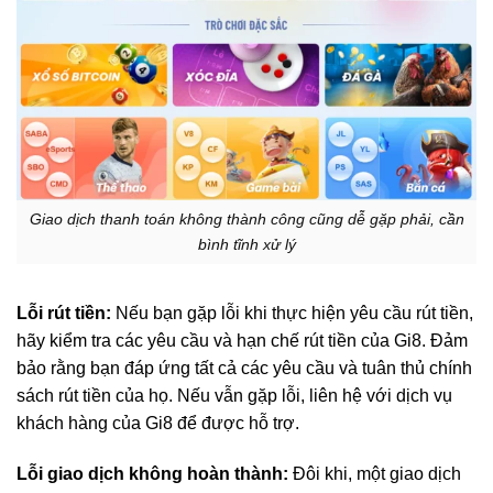
Giao dịch thanh toán không thành công cũng dễ gặp phải, cần
bình tĩnh xử lý
Lỗi rút tiền:
Nếu bạn gặp lỗi khi thực hiện yêu cầu rút tiền,
hãy kiểm tra các yêu cầu và hạn chế rút tiền của Gi8. Đảm
bảo rằng bạn đáp ứng tất cả các yêu cầu và tuân thủ chính
sách rút tiền của họ. Nếu vẫn gặp lỗi, liên hệ với dịch vụ
khách hàng của Gi8 để được hỗ trợ.
Lỗi giao dịch không hoàn thành:
Đôi khi, một giao dịch