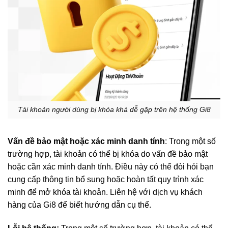
Tài khoản người dùng bị khóa khá dễ gặp trên hệ thống Gi8
Vấn đề bảo mật hoặc xác minh danh tính
: Trong một số
trường hợp, tài khoản có thể bị khóa do vấn đề bảo mật
hoặc cần xác minh danh tính. Điều này có thể đòi hỏi bạn
cung cấp thông tin bổ sung hoặc hoàn tất quy trình xác
minh để mở khóa tài khoản. Liên hệ với dịch vụ khách
hàng của Gi8 để biết hướng dẫn cụ thể.