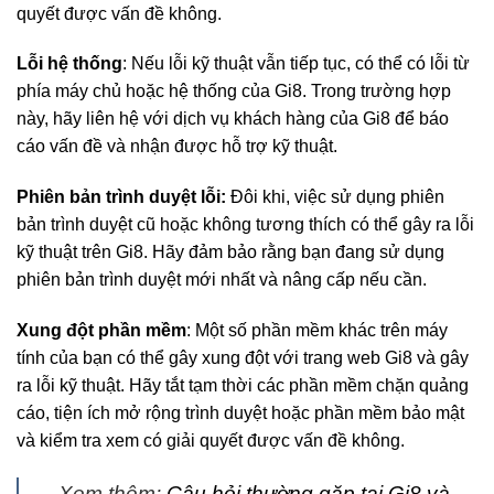
quyết được vấn đề không.
Lỗi hệ thống
: Nếu lỗi kỹ thuật vẫn tiếp tục, có thể có lỗi từ
phía máy chủ hoặc hệ thống của Gi8. Trong trường hợp
này, hãy liên hệ với dịch vụ khách hàng của Gi8 để báo
cáo vấn đề và nhận được hỗ trợ kỹ thuật.
Phiên bản trình duyệt lỗi:
Đôi khi, việc sử dụng phiên
bản trình duyệt cũ hoặc không tương thích có thể gây ra lỗi
kỹ thuật trên Gi8. Hãy đảm bảo rằng bạn đang sử dụng
phiên bản trình duyệt mới nhất và nâng cấp nếu cần.
Xung đột phần mềm
: Một số phần mềm khác trên máy
tính của bạn có thể gây xung đột với trang web Gi8 và gây
ra lỗi kỹ thuật. Hãy tắt tạm thời các phần mềm chặn quảng
cáo, tiện ích mở rộng trình duyệt hoặc phần mềm bảo mật
và kiểm tra xem có giải quyết được vấn đề không.
Xem thêm:
Câu hỏi thường gặp tại Gi8 và