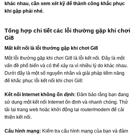
khác nhau, cần xem xét kỹ để thành công khắc phục
khi gặp phải nhé.
Tổng hợp chi tiết các lỗi thường gặp khi chơi
Gi8
Mất kết nối là lỗi thường gặp khi chơi Gi8
Một lỗi thường gặp khi chơi Gi8 là lỗi kết nối. Đây là một
vấn đề phổ biến và có thể xảy ra vì nhiều lý do khác nhau.
Dưới đây là một số nguyên nhân và giải pháp tiềm năng
để khắc phục lỗi kết nối khi chơi Gi8:
Kết nối Internet không ổn định:
Đảm bảo rằng bạn đang
sử dụng một kết nối Internet ổn định và nhanh chóng. Thử
tải lại trang web hoặc khởi động lại router/modem để cải
thiện kết nối.
Cấu hình mạng:
Kiểm tra cấu hình mạng của bạn và đảm