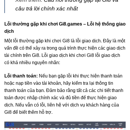
câu trả lời chính xác nhất
Lỗi thường gặp khi chơi Gi8.games – Lỗi hệ thống giao
dịch
Một lỗi thường gặp khi chơi Gi8 là lỗi giao dịch. Đây là một
vấn đề có thể xảy ra trong quá trình thực hiện các giao dịch
tài chính trên Gi8. Lỗi giao dịch khi chơi Gi8 lỗi giao dịch
có khá nhiều nguyên nhân:
Lỗi thanh toán:
Nếu bạn gặp lỗi khi thực hiện thanh toán
hoặc nạp tiền vào tài khoản, hãy kiểm tra lại thông tin
thanh toán của bạn. Đảm bảo rằng tất cả các chi tiết thanh
toán được nhập chính xác và đủ tiền để thực hiện giao
dịch. Nếu vẫn có lỗi, liên hệ với dịch vụ khách hàng của
Gi8 để biết thêm hỗ trợ.