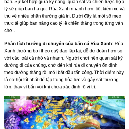
bắn. Sự kết hợp giữa kỹ năng, quan sát và chiến lược hợp
lý sẽ giúp bạn hạ gục Rùa Xanh nhanh hơn, tiết kiệm xu và
thu về nhiều phần thưởng giá trị. Dưới đây là một số mẹo
thực tế giúp bạn nâng cao tỷ lệ chiến thắng trong từng ván
chơi.
Phân tích hướng di chuyển của bắn cá Rùa Xanh:
Rùa
Xanh thường bơi theo quỹ đạo lặp lại, dễ dự đoán hơn so
với các loài cá nhỏ và nhanh. Người chơi nên quan sát kỹ
đường đi của chúng, chờ đến khi rùa di chuyển ổn định
theo đường thẳng rồi mới bắt đầu tấn công. Thời điểm này
là cơ hội tốt nhất để tập trung hỏa lực và gây sát thương
lớn, thay vì bắn vội khi chưa xác định rõ vị trí.