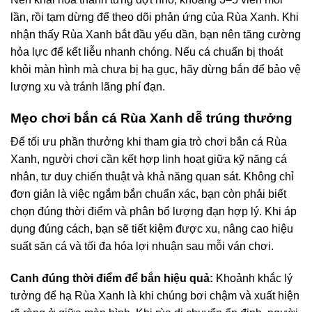
lần, rồi tạm dừng để theo dõi phản ứng của Rùa Xanh. Khi
nhận thấy Rùa Xanh bắt đầu yếu dần, bạn nên tăng cường
hỏa lực để kết liễu nhanh chóng. Nếu cá chuẩn bị thoát
khỏi màn hình mà chưa bị hạ gục, hãy dừng bắn để bảo vệ
lượng xu và tránh lãng phí đạn.
Mẹo chơi bắn cá Rùa Xanh dễ trúng thưởng
Để tối ưu phần thưởng khi tham gia trò chơi bắn cá Rùa
Xanh, người chơi cần kết hợp linh hoạt giữa kỹ năng cá
nhân, tư duy chiến thuật và khả năng quan sát. Không chỉ
đơn giản là việc ngắm bắn chuẩn xác, bạn còn phải biết
chọn đúng thời điểm và phân bổ lượng đạn hợp lý. Khi áp
dụng đúng cách, bạn sẽ tiết kiệm được xu, nâng cao hiệu
suất săn cá và tối đa hóa lợi nhuận sau mỗi ván chơi.
Canh đúng thời điểm để bắn hiệu quả:
Khoảnh khắc lý
tưởng để hạ Rùa Xanh là khi chúng bơi chậm và xuất hiện