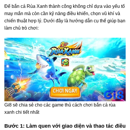
Để bắn cá Rùa Xanh thành công không chỉ dựa vào yếu tố
may mắn mà còn cần kỹ năng điều khiển, chọn vũ khí và
chiến thuật hợp lý. Dưới đây là hướng dẫn cụ thể giúp bạn
làm chủ trò chơi:
Gi8 sẽ chia sẻ cho các game thủ cách chơi bắn cá rùa
xanh chi tiết nhất
Bước 1: Làm quen với giao diện và thao tác điều