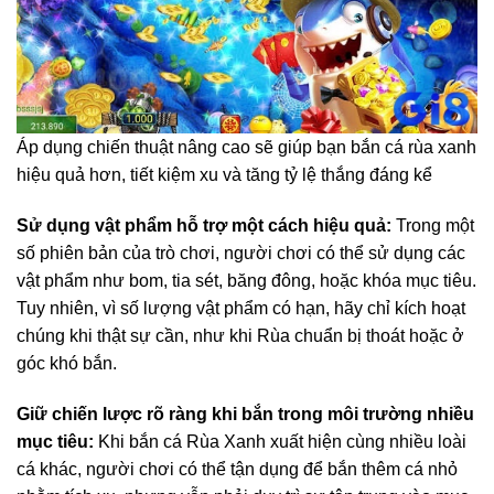
Áp dụng chiến thuật nâng cao sẽ giúp bạn bắn cá rùa xanh
hiệu quả hơn, tiết kiệm xu và tăng tỷ lệ thắng đáng kể
Sử dụng vật phẩm hỗ trợ một cách hiệu quả:
Trong một
số phiên bản của trò chơi, người chơi có thể sử dụng các
vật phẩm như bom, tia sét, băng đông, hoặc khóa mục tiêu.
Tuy nhiên, vì số lượng vật phẩm có hạn, hãy chỉ kích hoạt
chúng khi thật sự cần, như khi Rùa chuẩn bị thoát hoặc ở
góc khó bắn.
Giữ chiến lược rõ ràng khi bắn trong môi trường nhiều
mục tiêu:
Khi bắn cá Rùa Xanh xuất hiện cùng nhiều loài
cá khác, người chơi có thể tận dụng để bắn thêm cá nhỏ