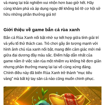
và mang lại trải nghiệm vui nhộn hơn bao giờ hết. Hãy
cùng khám phá và áp dụng ngay để không bỏ lỡ cơ hội sở
hữu những phần thưởng giá trị!
Giới thiệu về game bắn cá rùa xanh
Bắn cá Rùa Xanh nổi bật nhờ sự kết hợp giữa tính giải trí
và yếu tố thử thách cao. Trò chơi gây ấn tượng mạnh với
hình ảnh chú rùa xanh nổi bật, mang đến cảm giác mới mẻ
giữa đại dương đầy màu sắc. Điểm hấp dẫn nhất của
game nằm ở việc săn rùa một nhiệm vụ không hề đơn giản
nhưng phần thưởng mang lại lại vô cùng xứng đáng.
Chính điều này đã biến Rùa Xanh trở thành “mục tiêu
vàng” mà bất kỳ tay săn cá nào cũng muốn chinh phục.