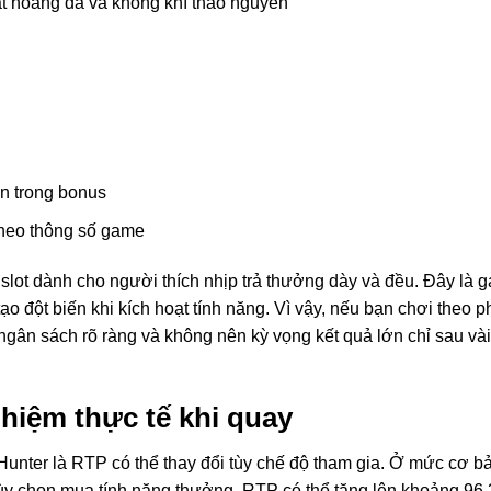
 hoang dã và không khí thảo nguyên
ớn trong bonus
theo thông số game
slot dành cho người thích nhịp trả thưởng dày và đều. Đây là 
o đột biến khi kích hoạt tính năng. Vì vậy, nếu bạn chơi theo 
 ngân sách rõ ràng và không nên kỳ vọng kết quả lớn chỉ sau vài
hiệm thực tế khi quay
unter là RTP có thể thay đổi tùy chế độ tham gia. Ở mức cơ b
ùy chọn mua tính năng thưởng, RTP có thể tăng lên khoảng 96