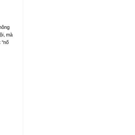
thông
ội, mà
 “nổ