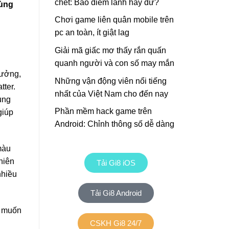
chết: Báo điềm lành hay dữ?
cùng
Chơi game liên quân mobile trên
pc an toàn, ít giật lag
Giải mã giấc mơ thấy rắn quấn
quanh người và con số may mắn
hưởng,
Những vận động viên nổi tiếng
tter.
nhất của Việt Nam cho đến nay
ụng
Phần mềm hack game trên
giúp
Android: Chỉnh thông số dễ dàng
màu
hiên
Tải Gi8 iOS
nhiều
Tải Gi8 Android
à muốn
CSKH Gi8 24/7