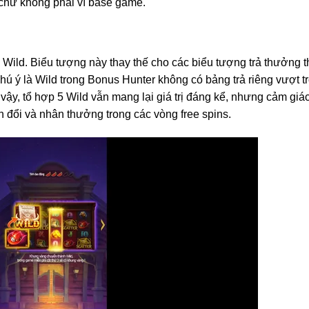
 chứ không phải vì base game.
Wild. Biểu tượng này thay thế cho các biểu tượng trả thưởng 
ú ý là Wild trong Bonus Hunter không có bảng trả riêng vượt tr
ậy, tổ hợp 5 Wild vẫn mang lại giá trị đáng kể, nhưng cảm giác
 đổi và nhân thưởng trong các vòng free spins.