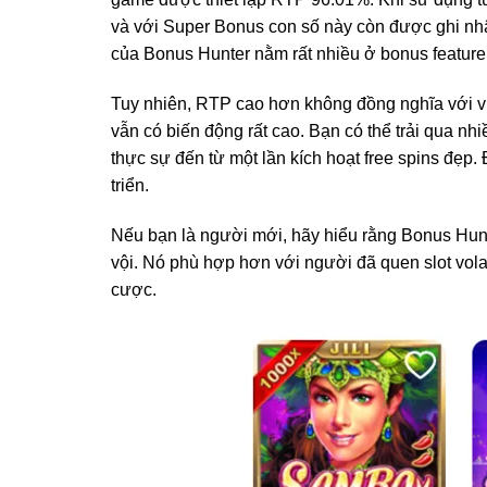
và với Super Bonus con số này còn được ghi nhậ
của Bonus Hunter nằm rất nhiều ở bonus feature
Tuy nhiên, RTP cao hơn không đồng nghĩa với vi
vẫn có biến động rất cao. Bạn có thể trải qua nh
thực sự đến từ một lần kích hoạt free spins đẹp.
triển.
Nếu bạn là người mới, hãy hiểu rằng Bonus Hunt
vội. Nó phù hợp hơn với người đã quen slot volati
cược.