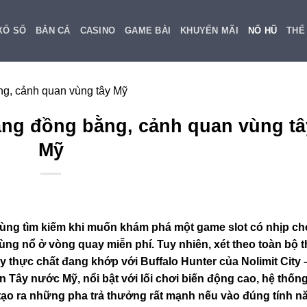
XỔ SỐ
BẮN CÁ
CASINO
GAME BÀI
KHUYẾN MÃI
NỔ HŨ
THỂ
ng, cảnh quan vùng tây Mỹ
ang đồng bằng, cảnh quan vùng tâ
Mỹ
ùng tìm kiếm khi muốn khám phá một game slot có nhịp ch
ùng nổ ở vòng quay miễn phí. Tuy nhiên, xét theo toàn bộ 
này thực chất đang khớp với
Buffalo Hunter
của Nolimit City 
 Tây nước Mỹ, nổi bật với lối chơi biến động cao, hệ thốn
 tạo ra những pha trả thưởng rất mạnh nếu vào đúng tính n