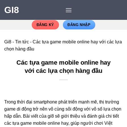
GI8
ĐĂNG KÝ
ĐĂNG NHẬP
Gi8
-
Tin tức
-
Các tựa game mobile online hay với các lựa
chọn hàng đầu
Các tựa game mobile online hay
với các lựa chọn hàng đầu
Trong thời đại smartphone phát triển mạnh mẽ, thị trường
game di động trở nên vô cùng sôi động với vô số lựa chọn
hấp dẫn. Bài viết của gi8 sẽ giới thiệu và đánh giá chi tiết
các tựa game mobile online hay, giúp người chơi Việt