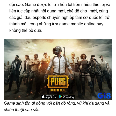
đội cao. Game được tối ưu hóa tốt trên nhiều thiết bị và
liên tục cập nhật nội dung mới, chế độ chơi mới, cùng
các giải đấu esports chuyên nghiệp tầm cỡ quốc tế, trở
thành một trong những tựa game mobile online hay
không thể bỏ qua.
Game sinh tồn di động với bản đồ rộng, vũ khí đa dạng và
chiến thuật sâu sắc.