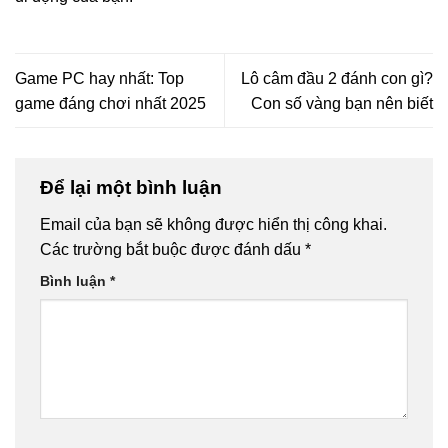
Game PC hay nhất: Top
Lô câm đầu 2 đánh con gì?
game đáng chơi nhất 2025
Con số vàng bạn nên biết
Để lại một bình luận
Email của bạn sẽ không được hiển thị công khai.
Các trường bắt buộc được đánh dấu
*
Bình luận
*