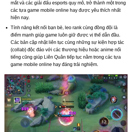
mắt và các giải đấu esports quy mô, trở thành một trong
các tựa game mobile online hay được yêu thích nhất
hiện nay.
Tính năng kết nối bạn bè, leo rank cùng đồng đội là
điểm mạnh giúp game luôn giữ được vị thế dẫn đầu.
Các bản cập nhật liên tục cùng những sự kiện hợp tác
(collab) độc đáo với các thương hiệu hoặc anime nổi
tiếng cũng giúp Liên Quân tiếp tục nằm trong các tựa
game mobile online hay đáng trải nghiệm.