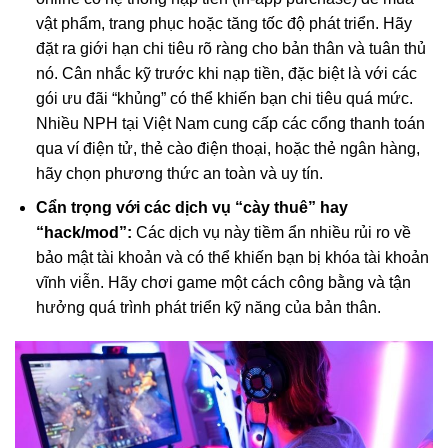
vật phẩm, trang phục hoặc tăng tốc độ phát triển. Hãy
đặt ra giới hạn chi tiêu rõ ràng cho bản thân và tuân thủ
nó. Cân nhắc kỹ trước khi nạp tiền, đặc biệt là với các
gói ưu đãi “khủng” có thể khiến bạn chi tiêu quá mức.
Nhiều NPH tại Việt Nam cung cấp các cổng thanh toán
qua ví điện tử, thẻ cào điện thoại, hoặc thẻ ngân hàng,
hãy chọn phương thức an toàn và uy tín.
Cẩn trọng với các dịch vụ “cày thuê” hay
“hack/mod”:
Các dịch vụ này tiềm ẩn nhiều rủi ro về
bảo mật tài khoản và có thể khiến bạn bị khóa tài khoản
vĩnh viễn. Hãy chơi game một cách công bằng và tận
hưởng quá trình phát triển kỹ năng của bản thân.