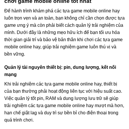
chơi game mobile online tốt nhất
Để hành trình khám phá các tựa game mobile online hay
luôn trọn vẹn và an toàn, bạn không chỉ cần chọn được tựa
game ưng ý mà còn phải biết cách quản lý trải nghiệm của
mình. Dưới đây là những mẹo hữu ích để bạn tối ưu hóa
thời gian giải trí và bảo vệ bản thân khi chơi các tựa game
mobile online hay, giúp trải nghiệm game luôn thú vị và
bền vững.
Quản lý tài nguyên thiết bị: pin, dung lượng, kết nối
mạng
Khi trải nghiệm các tựa game mobile online hay, thiết bị
của bạn thường phải hoạt động liên tục với hiệu suất cao.
Việc quản lý tốt pin, RAM và dung lượng lưu trữ sẽ giúp
trải nghiệm các tựa game mobile online hay mượt mà hơn,
hạn chế giật lag và duy trì sự bền bỉ cho điện thoại trong
quá trình chơi.