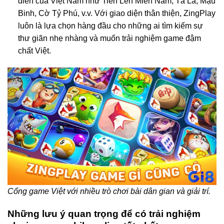
điển của Việt Nam như Tiến Lên Miền Nam, Tá Lả, Mậu
Binh, Cờ Tỷ Phú, v.v. Với giao diện thân thiện, ZingPlay
luôn là lựa chọn hàng đầu cho những ai tìm kiếm sự
thư giãn nhẹ nhàng và muốn trải nghiệm game đậm
chất Việt.
Cổng game Việt với nhiều trò chơi bài dân gian và giải trí.
Những lưu ý quan trọng để có trải nghiệm