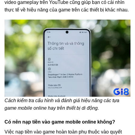
video gameplay trên YouTube cũng giúp bạn có cái nhìn
thực tế về hiệu năng của game trên các thiết bị khác nhau.
Cách kiểm tra cấu hình và đánh giá hiệu năng các tựa
game mobile online hay trên thiết bị di động.
Có nên nạp tiền vào game mobile online không?
Việc nạp tiền vào game hoàn toàn phụ thuộc vào quyết