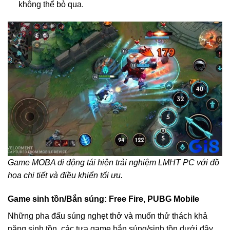
không thể bỏ qua.
Game MOBA di động tái hiện trải nghiệm LMHT PC với đồ
họa chi tiết và điều khiển tối ưu.
Game sinh tồn/Bắn súng: Free Fire, PUBG Mobile
Những pha đấu súng nghẹt thở và muốn thử thách khả
năng sinh tồn, các tựa game bắn súng/sinh tồn dưới đây