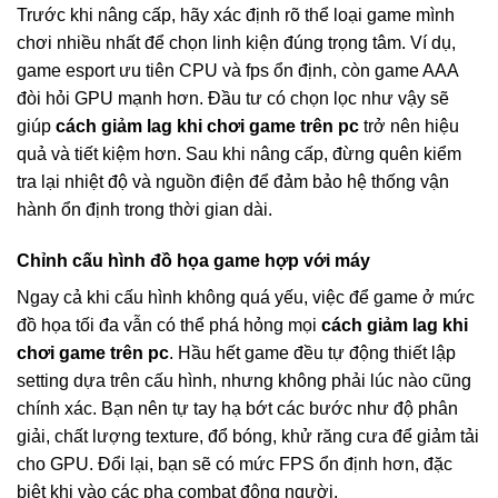
Trước khi nâng cấp, hãy xác định rõ thể loại game mình
chơi nhiều nhất để chọn linh kiện đúng trọng tâm. Ví dụ,
game esport ưu tiên CPU và fps ổn định, còn game AAA
đòi hỏi GPU mạnh hơn. Đầu tư có chọn lọc như vậy sẽ
giúp
cách giảm lag khi chơi game trên pc
trở nên hiệu
quả và tiết kiệm hơn. Sau khi nâng cấp, đừng quên kiểm
tra lại nhiệt độ và nguồn điện để đảm bảo hệ thống vận
hành ổn định trong thời gian dài.
Chỉnh cấu hình đồ họa game hợp với máy
Ngay cả khi cấu hình không quá yếu, việc để game ở mức
đồ họa tối đa vẫn có thể phá hỏng mọi
cách giảm lag khi
chơi game trên pc
. Hầu hết game đều tự động thiết lập
setting dựa trên cấu hình, nhưng không phải lúc nào cũng
chính xác. Bạn nên tự tay hạ bớt các bước như độ phân
giải, chất lượng texture, đổ bóng, khử răng cưa để giảm tải
cho GPU. Đổi lại, bạn sẽ có mức FPS ổn định hơn, đặc
biệt khi vào các pha combat đông người.