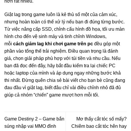
hơn rất nhiều.
Giật lag trong game luôn là kẻ thù số một của cảm xúc,
nhưng hoàn toàn có thể xử lý nếu bạn đi đúng từng bước.
Từ việc nâng cấp SSD, chỉnh cấu hình đồ họa, tối ưu màn
hình cho đến vệ sinh máy và tinh chỉnh Windows,
mỗi
cách giảm lag khi chơi game trên pc
đều góp một
phần vào tổng thể trải nghiệm. Điều quan trọng là đánh
giá, chọn giải pháp phù hợp với túi tiền và nhu cầu. Nếu
bạn đã đọc đến đây, hãy bắt đầu kiểm tra lại chiếc PC
hoặc laptop của mình và áp dụng ngay những bước khả
thi nhất. Đừng quên chia sẻ bài viết cho bạn bè cũng đang
đau đầu vì giật lag, biết đâu chỉ vài điều chỉnh nhỏ đã đủ
giúp cả nhóm “chiến” game mượt hơn mỗi tối.
Game Destiny 2 – Game bắn
Mơ thấy cắt tóc số mấy?
súng nhập vai MMO đình
Chiêm bao cắt tóc hên hay