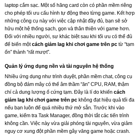
laptop cắm sạc. Một số hãng card còn có phần mềm riêng
cho phép tối ưu cấu hình tự động theo từng game. Kết hợp
những công cụ này với việc cập nhật đầy đủ, bạn sẽ sở
hữu một hệ thống sạch, gọn và thân thiện với game hơn.
Đối với nhiều người, sự khác biệt sau khi tối ưu có thể đủ
để biến một
cách giảm lag khi chơi game trên pc
từ “tạm
ổn” thành “rất mượt”.
Quản lý ứng dụng nền và tài nguyên hệ thống
Nhiều ứng dụng như trình duyệt, phần mềm chat, công cụ
đồng bộ đám mây có thể âm thầm “ăn” CPU, RAM, thậm
chí cả dung lượng ổ cứng tạm. Đây là lí do khiến
cách
giảm lag khi chơi game trên pc
không đạt hiệu quả tối đa
nếu bạn luôn để quá nhiều thứ mở sẵn. Trước khi vào
game, kiểm tra Task Manager, đồng thời tắt các tiến trình
không cần. Việc này vừa giải phóng tài nguyên, vừa giảm
nguy cơ xung đột phần mềm gây văng game hoặc crash.