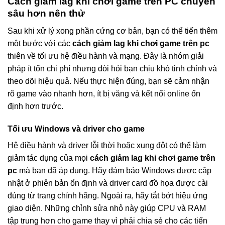
Cách giảm lag khi chơi game trên PC chuyên
sâu hơn nên thử
Sau khi xử lý xong phần cứng cơ bản, bạn có thể tiến thêm
một bước với các
cách giảm lag khi chơi game trên pc
thiên về tối ưu hệ điều hành và mạng. Đây là nhóm giải
pháp ít tốn chi phí nhưng đòi hỏi bạn chịu khó tinh chỉnh và
theo dõi hiệu quả. Nếu thực hiện đúng, bạn sẽ cảm nhận
rõ game vào nhanh hơn, ít bị văng và kết nối online ổn
định hơn trước.
Tối ưu Windows và driver cho game
Hệ điều hành và driver lỗi thời hoặc xung đột có thể làm
giảm tác dụng của mọi
cách giảm lag khi chơi game trên
pc
mà bạn đã áp dụng. Hãy đảm bảo Windows được cập
nhật ở phiên bản ổn định và driver card đồ họa được cài
đúng từ trang chính hãng. Ngoài ra, hãy tắt bớt hiệu ứng
giao diện. Những chỉnh sửa nhỏ này giúp CPU và RAM
tập trung hơn cho game thay vì phải chia sẻ cho các tiến