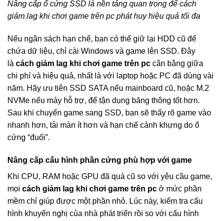
Nâng cấp ổ cứng SSD là nền tảng quan trọng để cách
giảm lag khi chơi game trên pc phát huy hiệu quả tối đa
Nếu ngân sách hạn chế, bạn có thể giữ lại HDD cũ để
chứa dữ liệu, chỉ cài Windows và game lên SSD. Đây
là
cách giảm lag khi chơi game trên pc
cân bằng giữa
chi phí và hiệu quả, nhất là với laptop hoặc PC đã dùng vài
năm. Hãy ưu tiên SSD SATA nếu mainboard cũ, hoặc M.2
NVMe nếu máy hỗ trợ, để tận dụng băng thông tốt hơn.
Sau khi chuyển game sang SSD, bạn sẽ thấy rõ game vào
nhanh hơn, tải màn ít hơn và hạn chế cảnh khựng do ổ
cứng “đuối”.
Nâng cấp cấu hình phần cứng phù hợp với game
Khi CPU, RAM hoặc GPU đã quá cũ so với yêu cầu game,
mọi
cách giảm lag khi chơi game trên pc
ở mức phần
mềm chỉ giúp được một phần nhỏ. Lúc này, kiểm tra cấu
hình khuyến nghị của nhà phát triển rồi so với cấu hình