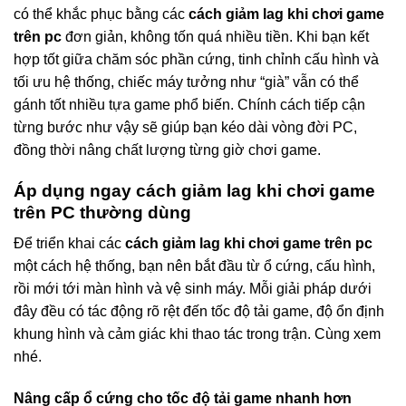
có thể khắc phục bằng các
cách giảm lag khi chơi game
trên pc
đơn giản, không tốn quá nhiều tiền. Khi bạn kết
hợp tốt giữa chăm sóc phần cứng, tinh chỉnh cấu hình và
tối ưu hệ thống, chiếc máy tưởng như “già” vẫn có thể
gánh tốt nhiều tựa game phổ biến. Chính cách tiếp cận
từng bước như vậy sẽ giúp bạn kéo dài vòng đời PC,
đồng thời nâng chất lượng từng giờ chơi game.
Áp dụng ngay cách giảm lag khi chơi game
trên PC thường dùng
Để triển khai các
cách giảm lag khi chơi game trên pc
một cách hệ thống, bạn nên bắt đầu từ ổ cứng, cấu hình,
rồi mới tới màn hình và vệ sinh máy. Mỗi giải pháp dưới
đây đều có tác động rõ rệt đến tốc độ tải game, độ ổn định
khung hình và cảm giác khi thao tác trong trận. Cùng xem
nhé.
Nâng cấp ổ cứng cho tốc độ tải game nhanh hơn