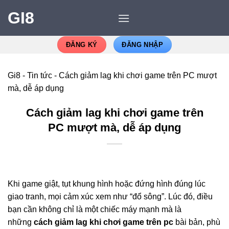
GI8
ĐĂNG KÝ
ĐĂNG NHẬP
Gi8
-
Tin tức
-
Cách giảm lag khi chơi game trên PC mượt
mà, dễ áp dụng
Cách giảm lag khi chơi game trên
PC mượt mà, dễ áp dụng
Khi game giật, tụt khung hình hoặc đứng hình đúng lúc
giao tranh, mọi cảm xúc xem như “đổ sông”. Lúc đó, điều
bạn cần không chỉ là một chiếc máy mạnh mà là
những
cách giảm lag khi chơi game trên pc
bài bản, phù