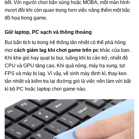
tiết. Với người chơi bắn súng hoặc MOBA, một màn hình
mượt đôi khi còn quan trọng hơn việc nâng thêm một bậc
đồ họa trong game.
Giữ laptop, PC sạch và thông thoáng
Bụi bẩn tích tụ trong hệ thống tản nhiệt có thể phá hỏng
mọi
cách giảm lag khi chơi game trên pc
khác của bạn.
Khi khe gió hay quạt bị bụi, luồng khí bị cản trở, nhiệt độ
CPU và GPU tăng cao. Khi quá nóng, máy hạ xung, tụt
FPS và máy bị lag. Vì vậy, vệ sinh máy định kì, thay keo
tản nhiệt và kiểm tra lại đường gió là việc nên làm với bất
kì bộ PC hoặc laptop chơi game nào.