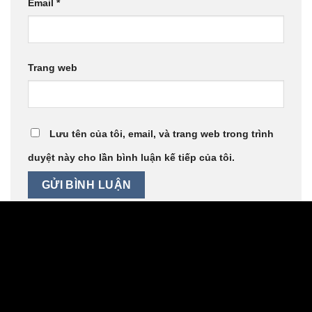
Email
*
Trang web
Lưu tên của tôi, email, và trang web trong trình
duyệt này cho lần bình luận kế tiếp của tôi.
Gi8
với website chính thức Gi8x.club hay Gi8x
tự hào là
website chính thức của thương hiệu Gi8. Với dịch vụ chính
là xổ số, lô đề trực tuyến nói riêng và các dịch vụ cược
khác nói chung như cược thể thao, thể thao trực tuyến,