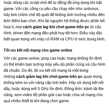
hoặc dùng các script nhỏ để tự động tắt ứng dụng khi bật
game. Với các công cụ yêu cầu chạy nền như antivirus,
hãy tinh chỉnh chế độ quét để không ảnh hưởng nhiều đến
thời điểm bạn chơi. Khi tài nguyên hệ thống được phân bổ
hợp lí, mọi
cách giảm lag khi chơi game trên pc
từ cấu
hình, driver đến mạng đều phát huy tốt hơn. Điều này đặc
biệt quan trọng với máy có RAM và CPU ở mức trung bình.
Tối ưu kết nối mạng cho game online
Với các game online, ping cao hoặc mạng không ổn định
có thể khiến bạn tưởng máy yếu dù phần cứng và cấu hình
đã chuẩn. Do đó, tối ưu kết nối mạng là một trong
những
cách giảm lag khi chơi game trên pc
quan trọng
không kém so với nâng cấp linh kiện. Hãy sử dụng kết nối
dây, hoặc dùng wifi 5 GHz ổn định. Đồng thời, tránh tải file
nặng, xem video độ phân giải cao hoặc chia sẻ mạng cho
quá nhiều thiết bị khi đang chơi game.