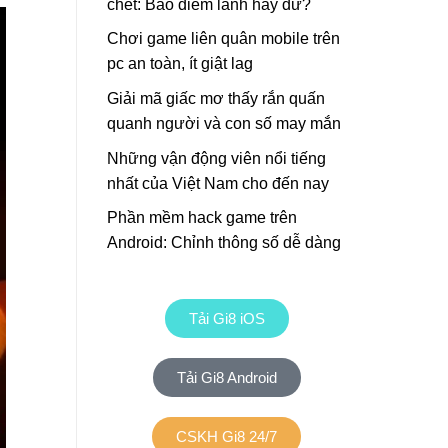
chết: Báo điềm lành hay dữ?
Chơi game liên quân mobile trên
pc an toàn, ít giật lag
Giải mã giấc mơ thấy rắn quấn
quanh người và con số may mắn
Những vận động viên nổi tiếng
nhất của Việt Nam cho đến nay
Phần mềm hack game trên
Android: Chỉnh thông số dễ dàng
Tải Gi8 iOS
Tải Gi8 Android
CSKH Gi8 24/7