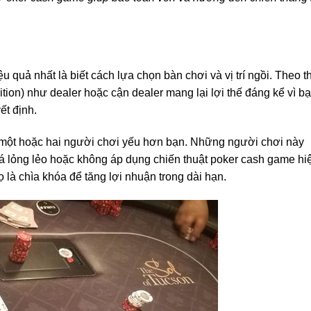
 quả nhất là biết cách lựa chọn bàn chơi và vị trí ngồi. Theo 
osition) như dealer hoặc cận dealer mang lại lợi thế đáng kể vì b
ết định.
t một hoặc hai người chơi yếu hơn bạn. Những người chơi này
á lỏng lẻo hoặc không áp dụng chiến thuật poker cash game hi
 là chìa khóa để tăng lợi nhuận trong dài hạn.