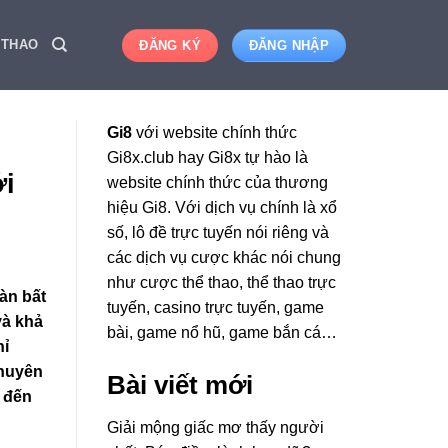
 THAO
ĐĂNG KÝ
ĐĂNG NHẬP
Gi8
với website chính thức
Gi8x.club hay Gi8x
tự hào là
ới
website chính thức của thương
hiệu Gi8. Với dịch vụ chính là xổ
số, lô đề trực tuyến nói riêng và
các dịch vụ cược khác nói chung
như cược thể thao, thể thao trực
àn bất
tuyến, casino trực tuyến, game
và khả
bài, game nổ hũ, game bắn cá…
hỉ
chuyên
Bài viết mới
n đến
Giải mộng giấc mơ thấy người