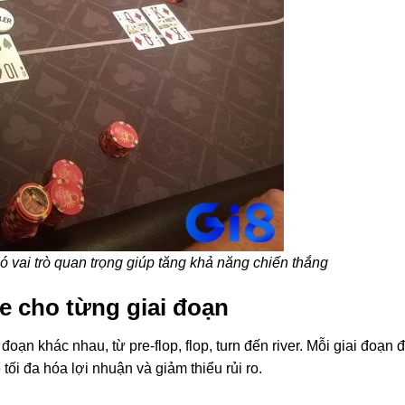
ó vai trò quan trọng giúp tăng khả năng chiến thắng
e cho từng giai đoạn
oạn khác nhau, từ pre-flop, flop, turn đến river. Mỗi giai đoạn đ
tối đa hóa lợi nhuận và giảm thiểu rủi ro.