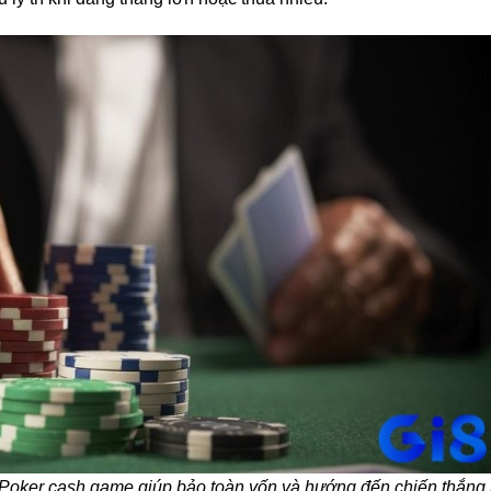
i Poker cash game giúp bảo toàn vốn và hướng đến chiến thắng 