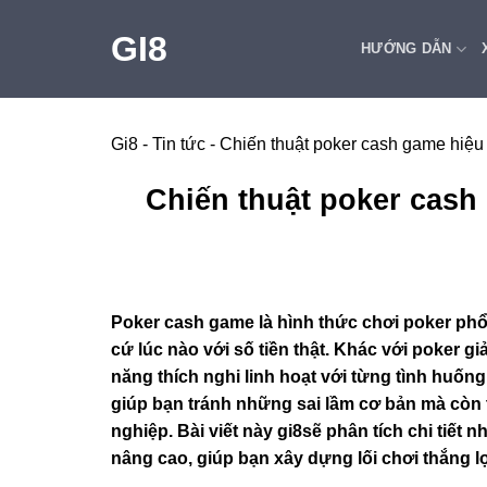
GI8
HƯỚNG DẪN
Gi8
-
Tin tức
-
Chiến thuật poker cash game hiệu
Chiến thuật poker cash
Poker cash game là hình thức chơi poker phổ 
cứ lúc nào với số tiền thật. Khác với poker g
năng thích nghi linh hoạt với từng tình huố
giúp bạn tránh những sai lầm cơ bản mà còn 
nghiệp. Bài viết này gi8sẽ phân tích chi tiết
nâng cao, giúp bạn xây dựng lối chơi thắng lợ