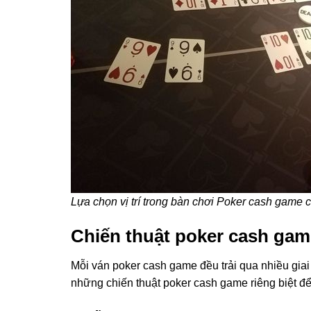
Lựa chọn vị trí trong bàn chơi Poker cash game c
Chiến thuật poker cash gam
Mỗi ván poker cash game đều trải qua nhiều giai đ
những chiến thuật poker cash game riêng biệt để 