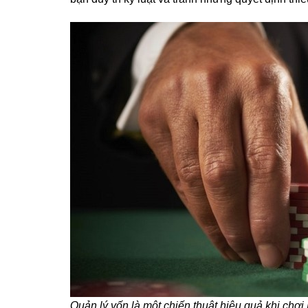
Quản lý vốn là một chiến thuật hiệu quả khi chơ