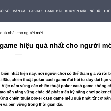
XỔ SỐ
BẮN CÁ
CASINO
GAME BÀI
KHUYẾN MÃI
NỔ HŨ
THỂ
 quả nhất cho người mới
 game hiệu quả nhất cho người m
biến nhất hiện nay, nơi người chơi có thể tham gia và rời b
iải đấu, chiến thuật poker cash game đòi hỏi tư duy dài hạn 
ng. Việc nắm vững các chiến thuật poker cash game không c
tạo nền tảng vững chắc để phát triển kỹ năng chơi poker 
 những chiến thuật poker cash game hiệu quả nhất, từ cơ bả
i và bền vững trong thời gian dài.