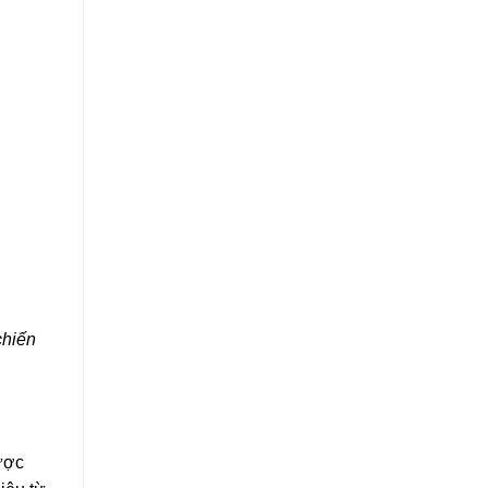
chiến
ược