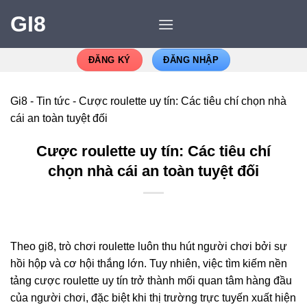
GI8
ĐĂNG KÝ
ĐĂNG NHẬP
Gi8
-
Tin tức
-
Cược roulette uy tín: Các tiêu chí chọn nhà
cái an toàn tuyệt đối
Cược roulette uy tín: Các tiêu chí
chọn nhà cái an toàn tuyệt đối
Theo gi8, trò chơi roulette luôn thu hút người chơi bởi sự
hồi hộp và cơ hội thắng lớn. Tuy nhiên, việc tìm kiếm nền
tảng cược roulette uy tín trở thành mối quan tâm hàng đầu
của người chơi, đặc biệt khi thị trường trực tuyến xuất hiện