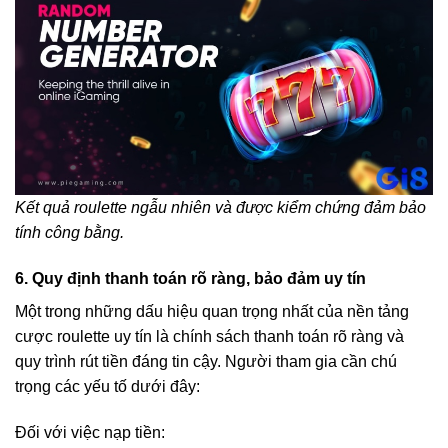
Kết quả roulette ngẫu nhiên và được kiểm chứng đảm bảo
tính công bằng.
6. Quy định thanh toán rõ ràng, bảo đảm uy tín
Một trong những dấu hiệu quan trọng nhất của nền tảng
cược roulette uy tín là chính sách thanh toán rõ ràng và
quy trình rút tiền đáng tin cậy. Người tham gia cần chú
trọng các yếu tố dưới đây:
Đối với việc nạp tiền: