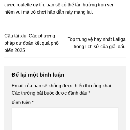
cược roulette uy tín, bạn sẽ có thể tận hưởng trọn vẹn
niềm vui mà trò chơi hấp dẫn này mang lại.
Cầu tài xỉu: Các phương
Top trung vệ hay nhất Laliga
pháp dự đoán kết quả phổ
trong lịch sử của giải đấu
biến 2025
Để lại một bình luận
Email của bạn sẽ không được hiển thị công khai.
Các trường bắt buộc được đánh dấu
*
Bình luận
*