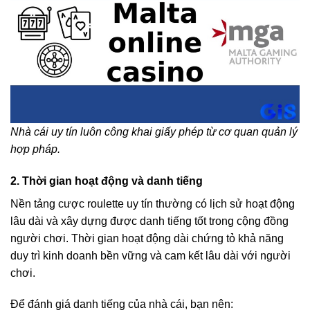
Nhà cái uy tín luôn công khai giấy phép từ cơ quan quản lý
hợp pháp.
2. Thời gian hoạt động và danh tiếng
Nền tảng cược roulette uy tín thường có lịch sử hoạt động
lâu dài và xây dựng được danh tiếng tốt trong cộng đồng
người chơi. Thời gian hoạt động dài chứng tỏ khả năng
duy trì kinh doanh bền vững và cam kết lâu dài với người
chơi.
Để đánh giá danh tiếng của nhà cái, bạn nên: