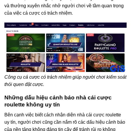
và thường xuyên nhắc nhở người chơi về tầm quan trọng
của việc cá cược có trách nhiệm.
Công cụ cá cược có trách nhiệm giúp người chơi kiểm soát
thói quen đặt cược.
Những dấu hiệu cảnh báo nhà cái cược
roulette không uy tín
Bên cạnh việc biết cách nhận diện nhà cái cược roulette
uy tín, người chơi cũng cần nắm rõ các dấu hiệu cảnh báo
của nền tảng không đáng tin cậy để tránh rủi ro không