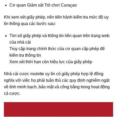
Cơ quan Giám sát Trò chơi Curaçao
Khi xem xét giấy phép, nên tiến hành kiểm tra mức độ uy
tín thông qua các bước sau:
Tìm số giấy phép và thông tin liên quan trên trang web
của nhà cái
Truy cập trang chính thức của cơ quan cấp phép để
kiểm tra thông tin
Xem xét thời hạn còn hiệu lực của giấy phép
Nhà cái cược roulette uy tín có giấy phép hợp lệ đồng
nghĩa với việc họ phải tuân thủ các quy định nghiêm ngặt
về tính minh bạch, bảo mật và công bằng trong hoạt động
cá cược.