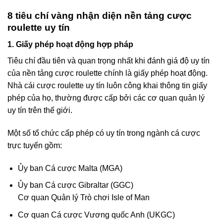
8 tiêu chí vàng nhận diện nền tảng cược
roulette uy tín
1. Giấy phép hoạt động hợp pháp
Tiêu chí đầu tiên và quan trọng nhất khi đánh giá độ uy tín
của nền tảng cược roulette chính là giấy phép hoạt động.
Nhà cái cược roulette uy tín luôn công khai thông tin giấy
phép của họ, thường được cấp bởi các cơ quan quản lý
uy tín trên thế giới.
Một số tổ chức cấp phép có uy tín trong ngành cá cược
trực tuyến gồm:
Ủy ban Cá cược Malta (MGA)
Ủy ban Cá cược Gibraltar (GGC)
Cơ quan Quản lý Trò chơi Isle of Man
Cơ quan Cá cược Vương quốc Anh (UKGC)