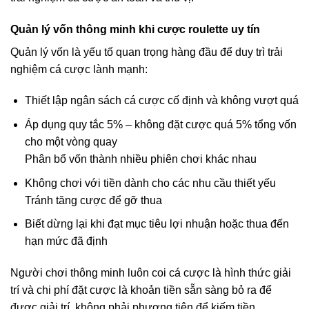
Quản lý vốn thông minh khi cược roulette uy tín
Quản lý vốn là yếu tố quan trọng hàng đầu để duy trì trải
nghiệm cá cược lành mạnh:
Thiết lập ngân sách cá cược cố định và không vượt quá
Áp dụng quy tắc 5% – không đặt cược quá 5% tổng vốn
cho một vòng quay
Phân bổ vốn thành nhiều phiên chơi khác nhau
Không chơi với tiền dành cho các nhu cầu thiết yếu
Tránh tăng cược để gỡ thua
Biết dừng lại khi đạt mục tiêu lợi nhuận hoặc thua đến
hạn mức đã định
Người chơi thông minh luôn coi cá cược là hình thức giải
trí và chi phí đặt cược là khoản tiền sẵn sàng bỏ ra để
được giải trí, không phải phương tiện để kiếm tiền.