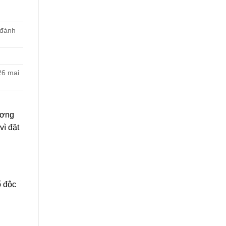
 đánh
26 mai
ương
vì đặt
ố độc