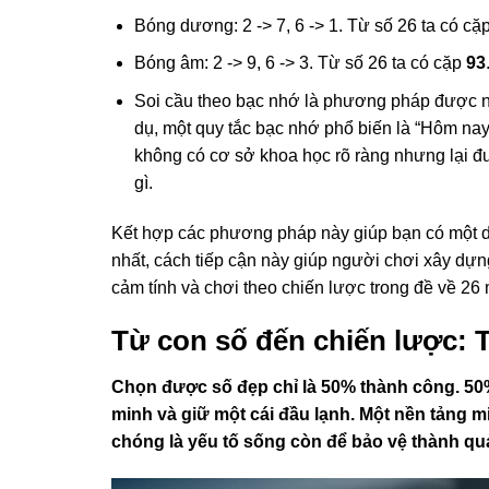
Bóng dương: 2 -> 7, 6 -> 1. Từ số 26 ta có cặ
Bóng âm: 2 -> 9, 6 -> 3. Từ số 26 ta có cặp
93
Soi cầu theo bạc nhớ là phương pháp được nhi
dụ, một quy tắc bạc nhớ phổ biến là “Hôm nay
không có cơ sở khoa học rõ ràng nhưng lại đ
gì.
Kết hợp các phương pháp này giúp bạn có một d
nhất, cách tiếp cận này giúp người chơi xây dựng
cảm tính và chơi theo chiến lược trong đề về 26 
Từ con số đến chiến lược: Tố
Chọn được số đẹp chỉ là 50% thành công. 50% 
minh và giữ một cái đầu lạnh. Một nền tảng m
chóng là yếu tố sống còn để bảo vệ thành quả