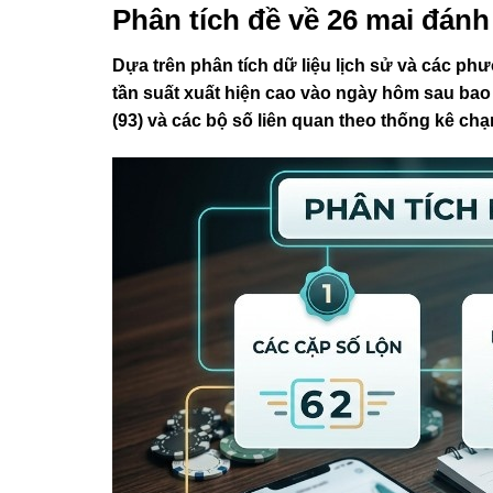
Phân tích đề về 26 mai đánh
Dựa trên phân tích dữ liệu lịch sử và các ph
tần suất xuất hiện cao vào ngày hôm sau bao
(93) và các bộ số liên quan theo thống kê chạ