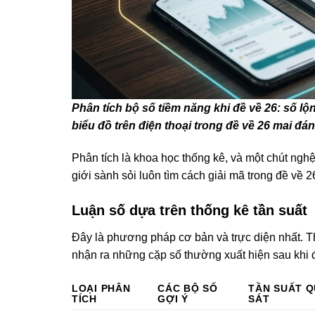
Phân tích bộ số tiềm năng khi đề về 26: số l
biểu đồ trên điện thoại trong đề về 26 mai đán
Phân tích là khoa học thống kê, và một chút nghệ t
giới sành sỏi luôn tìm cách giải mã trong đề về 2
Luận số dựa trên thống kê tần suất
Đây là phương pháp cơ bản và trực diện nhất. Th
nhận ra những cặp số thường xuất hiện sau khi 
LOẠI PHÂN
CÁC BỘ SỐ
TẦN SUẤT 
TÍCH
GỢI Ý
SÁT