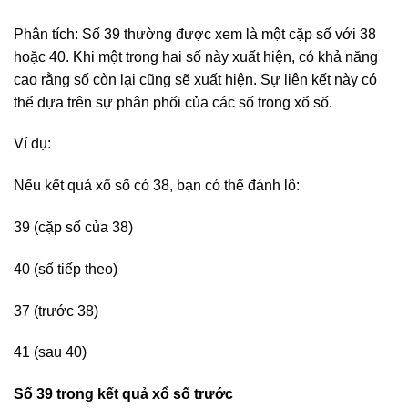
Phân tích: Số 39 thường được xem là một cặp số với 38
hoặc 40. Khi một trong hai số này xuất hiện, có khả năng
cao rằng số còn lại cũng sẽ xuất hiện. Sự liên kết này có
thể dựa trên sự phân phối của các số trong xổ số.
Ví dụ:
Nếu kết quả xổ số có 38, bạn có thể đánh lô:
39 (cặp số của 38)
40 (số tiếp theo)
37 (trước 38)
41 (sau 40)
Số 39 trong kết quả xổ số trước