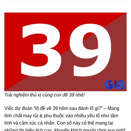
Trải nghiệm thú vị cùng con đề 39 nhé!
Việc dự đoán “lô đề về 39 hôm sau đánh lô gì?” – Mang
tính chất may rủi & phụ thuộc vào nhiều yếu tố như tâm
linh và cảm xúc cá nhân. Con số này có thể mang lại
những tín hiệu tích cực, khuyến khích người chơi suy nghĩ