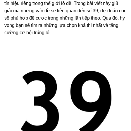
tín hiệu riêng trong thế giới lô đề. Trong bài viết này gi8
giải mã những vấn đề sẽ liên quan đến số 39, dự đoán con
số phù hợp để cược trong những lần tiếp theo. Qua đó, hy
vọng bạn sẽ tìm ra những lựa chọn khả thi nhất và tăng
cường cơ hội trúng lô.