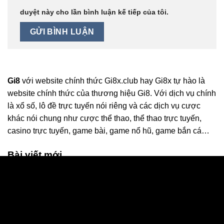
duyệt này cho lần bình luận kế tiếp của tôi.
Gi8
với website chính thức Gi8x.club hay Gi8x
tự hào là
website chính thức của thương hiệu Gi8. Với dịch vụ chính
là xổ số, lô đề trực tuyến nói riêng và các dịch vụ cược
khác nói chung như cược thể thao, thể thao trực tuyến,
casino trực tuyến, game bài, game nổ hũ, game bắn cá…
Bài viết mới
Giải mộng giấc mơ thấy người chết: Báo điềm lành hay
dữ?
Chơi game liên quân mobile trên pc an toàn, ít giật lag
Giải mã giấc mơ thấy rắn quấn quanh người và con số