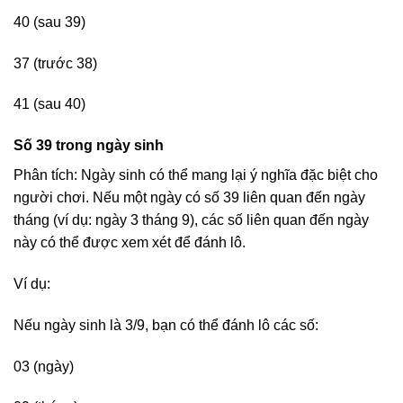
40 (sau 39)
37 (trước 38)
41 (sau 40)
Số 39 trong ngày sinh
Phân tích: Ngày sinh có thể mang lại ý nghĩa đặc biệt cho
người chơi. Nếu một ngày có số 39 liên quan đến ngày
tháng (ví dụ: ngày 3 tháng 9), các số liên quan đến ngày
này có thể được xem xét để đánh lô.
Ví dụ:
Nếu ngày sinh là 3/9, bạn có thể đánh lô các số:
03 (ngày)