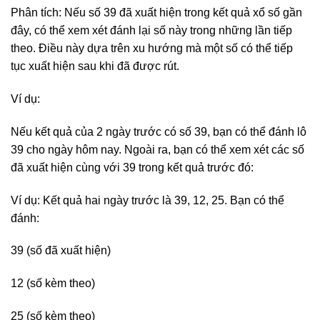
Phân tích: Nếu số 39 đã xuất hiện trong kết quả xổ số gần
đây, có thể xem xét đánh lại số này trong những lần tiếp
theo. Điều này dựa trên xu hướng mà một số có thể tiếp
tục xuất hiện sau khi đã được rút.
Ví dụ:
Nếu kết quả của 2 ngày trước có số 39, bạn có thể đánh lô
39 cho ngày hôm nay. Ngoài ra, bạn có thể xem xét các số
đã xuất hiện cùng với 39 trong kết quả trước đó:
Ví dụ: Kết quả hai ngày trước là 39, 12, 25. Bạn có thể
đánh:
39 (số đã xuất hiện)
12 (số kèm theo)
25 (số kèm theo)