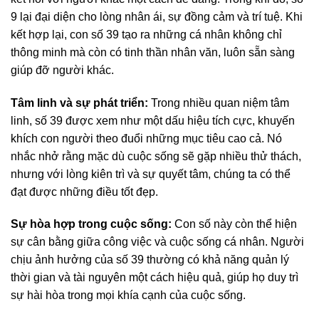
9 lại đại diện cho lòng nhân ái, sự đồng cảm và trí tuệ. Khi
kết hợp lại, con số 39 tạo ra những cá nhân không chỉ
thông minh mà còn có tinh thần nhân văn, luôn sẵn sàng
giúp đỡ người khác.
Tâm linh và sự phát triển:
Trong nhiều quan niệm tâm
linh, số 39 được xem như một dấu hiệu tích cực, khuyến
khích con người theo đuổi những mục tiêu cao cả. Nó
nhắc nhở rằng mặc dù cuộc sống sẽ gặp nhiều thử thách,
nhưng với lòng kiên trì và sự quyết tâm, chúng ta có thể
đạt được những điều tốt đẹp.
Sự hòa hợp trong cuộc sống:
Con số này còn thể hiện
sự cân bằng giữa công việc và cuộc sống cá nhân. Người
chịu ảnh hưởng của số 39 thường có khả năng quản lý
thời gian và tài nguyên một cách hiệu quả, giúp họ duy trì
sự hài hòa trong mọi khía cạnh của cuộc sống.