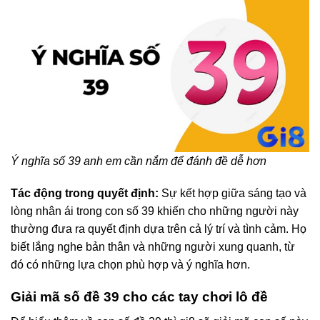
Ý nghĩa số 39 anh em cần nắm để đánh đề dễ hơn
Tác động trong quyết định:
Sự kết hợp giữa sáng tạo và
lòng nhân ái trong con số 39 khiến cho những người này
thường đưa ra quyết định dựa trên cả lý trí và tình cảm. Họ
biết lắng nghe bản thân và những người xung quanh, từ
đó có những lựa chọn phù hợp và ý nghĩa hơn.
Giải mã số đề 39 cho các tay chơi lô đề