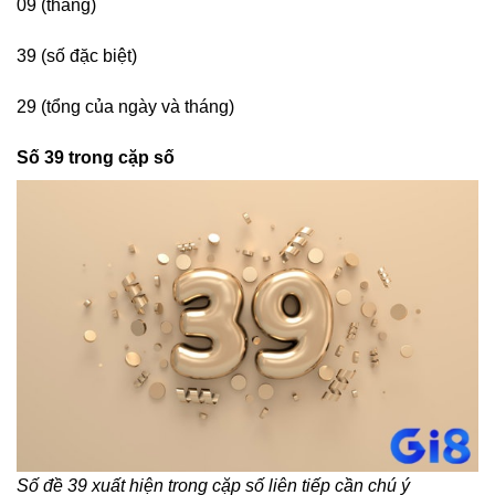
09 (tháng)
39 (số đặc biệt)
29 (tổng của ngày và tháng)
Số 39 trong cặp số
Số đề 39 xuất hiện trong cặp số liên tiếp cần chú ý