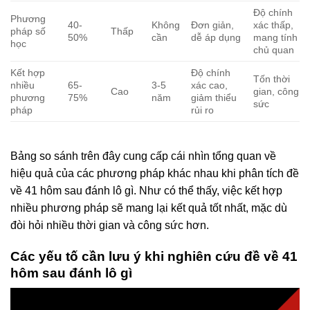
Độ chính
Phương
40-
Không
Đơn giản,
xác thấp,
pháp số
Thấp
50%
cần
dễ áp dụng
mang tính
học
chủ quan
Kết hợp
Độ chính
Tốn thời
nhiều
65-
3-5
xác cao,
Cao
gian, công
phương
75%
năm
giảm thiểu
sức
pháp
rủi ro
Bảng so sánh trên đây cung cấp cái nhìn tổng quan về
hiệu quả của các phương pháp khác nhau khi phân tích đề
về 41 hôm sau đánh lô gì. Như có thể thấy, việc kết hợp
nhiều phương pháp sẽ mang lại kết quả tốt nhất, mặc dù
đòi hỏi nhiều thời gian và công sức hơn.
Các yếu tố cần lưu ý khi nghiên cứu đề về 41
hôm sau đánh lô gì