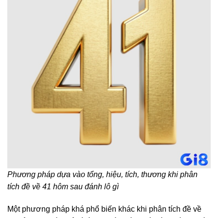
Phương pháp dựa vào tổng, hiệu, tích, thương khi phân
tích đề về 41 hôm sau đánh lô gì
Một phương pháp khá phổ biến khác khi phân tích đề về