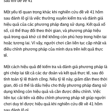
sau khi đề về 41
Một yếu tố quan trọng khác khi nghiên cứu đề về 41 hôm
sau đánh lô gì là việc thường xuyên kiểm tra và đánh giá
hiệu quả của các phương pháp đang sử dụng. Kết quả xổ
số, có thể thay đổi theo thời gian, và phương pháp hiệu
quả trong quá khứ có thể không còn phù hợp trong hiện tại
hoặc tương lai. Vì vậy, người chơi cần liên tục cập nhật và
điều chỉnh phương pháp của mình dựa trên kết quả thực
tế.
Một cách hiệu quả để kiểm tra và đánh giá phương pháp là
ghi chép lại tất cả các dự đoán và kết quả thực tế, sau đó
tính toán tỷ lệ thành công. Nếu tỷ lệ này, giảm dần theo thời
gian, đó có thể là dấu hiệu cho thấy phương pháp đang sử
dụng không còn hiệu quả và cần được điều chỉnh. Việc
liên tục cải tiến và điều chỉnh phương pháp sẽ giúp người
chơi duy trì được hiệu quả khi nghiên cứu đề về 41 hôm
sau đánh lô gì.