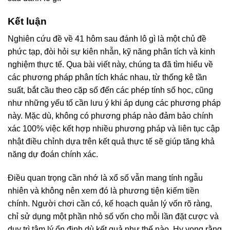
Kết luận
Nghiên cứu đề về 41 hôm sau đánh lô gì là một chủ đề
phức tạp, đòi hỏi sự kiên nhẫn, kỹ năng phân tích và kinh
nghiệm thực tế. Qua bài viết này, chúng ta đã tìm hiểu về
các phương pháp phân tích khác nhau, từ thống kê tần
suất, bắt cầu theo cặp số đến các phép tính số học, cũng
như những yếu tố cần lưu ý khi áp dụng các phương pháp
này. Mặc dù, không có phương pháp nào đảm bảo chính
xác 100% việc kết hợp nhiều phương pháp và liên tục cập
nhật điều chỉnh dựa trên kết quả thực tế sẽ giúp tăng khả
năng dự đoán chính xác.
Điều quan trọng cần nhớ là xổ số vẫn mang tính ngẫu
nhiên và không nên xem đó là phương tiện kiếm tiền
chính. Người chơi cần có, kế hoạch quản lý vốn rõ ràng,
chỉ sử dụng một phần nhỏ số vốn cho mỗi lần đặt cược và
duy trì tâm lý ổn định dù kết quả như thế nào. Hy vọng rằng