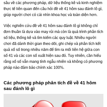
sâu về các phương pháp, dữ liệu thống kê và kinh nghiệm
thực tế liên quan đến câu hỏi đề về 41 hôm sau đánh lô gì,
giúp người chơi có cái nhìn khoa học và toàn diện hơn.
Việc nghiên cứu đề về 41 hôm sau đánh lô gì không chỉ
đơn thuần là dựa vào may rủi mà còn là quá trình phân tích
số liệu, thống kê và tìm kiếm các quy luật. Nhiều người
chơi đã dành thời gian theo dõi, ghi chép và phân tích kết
quả xổ số trong nhiều năm để tìm ra mối liên hệ giữa con
số 41 và các con số xuất hiện sau đó. Tuy nhiên, cần hiểu
rằng xổ số vẫn mang tính ngẫu nhiên và không có phương
pháp nào đảm bảo chính xác 100%.
Các phương pháp phân tích đề về 41 hôm
sau đánh lô gì