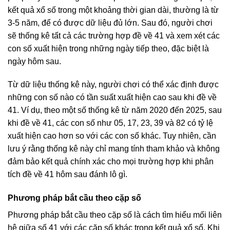
kết quả xổ số trong một khoảng thời gian dài, thường là từ
3-5 năm, để có được dữ liệu đủ lớn. Sau đó, người chơi
sẽ thống kê tất cả các trường hợp đề về 41 và xem xét các
con số xuất hiện trong những ngày tiếp theo, đặc biệt là
ngày hôm sau.
Từ dữ liệu thống kê này, người chơi có thể xác định được
những con số nào có tần suất xuất hiện cao sau khi đề về
41. Ví dụ, theo một số thống kê từ năm 2020 đến 2025, sau
khi đề về 41, các con số như 05, 17, 23, 39 và 82 có tỷ lệ
xuất hiện cao hơn so với các con số khác. Tuy nhiên, cần
lưu ý rằng thống kê này chỉ mang tính tham khảo và không
đảm bảo kết quả chính xác cho mọi trường hợp khi phân
tích đề về 41 hôm sau đánh lô gì.
Phương pháp bắt cầu theo cặp số
Phương pháp bắt cầu theo cặp số là cách tìm hiểu mối liên
hệ giữa số 41 với các cặp số khác trong kết quả xổ số. Khi