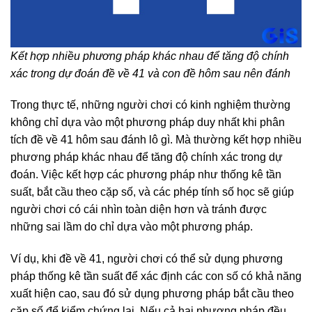
Kết hợp nhiều phương pháp khác nhau để tăng độ chính
xác trong dự đoán đề về 41 và con đề hôm sau nên đánh
Trong thực tế, những người chơi có kinh nghiệm thường
không chỉ dựa vào một phương pháp duy nhất khi phân
tích đề về 41 hôm sau đánh lô gì. Mà thường kết hợp nhiều
phương pháp khác nhau để tăng độ chính xác trong dự
đoán. Việc kết hợp các phương pháp như thống kê tần
suất, bắt cầu theo cặp số, và các phép tính số học sẽ giúp
người chơi có cái nhìn toàn diện hơn và tránh được
những sai lầm do chỉ dựa vào một phương pháp.
Ví dụ, khi đề về 41, người chơi có thể sử dụng phương
pháp thống kê tần suất để xác định các con số có khả năng
xuất hiện cao, sau đó sử dụng phương pháp bắt cầu theo
cặp số để kiểm chứng lại. Nếu cả hai phương pháp đều