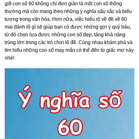
gi8 con số 60 không chỉ đơn giản là một con số thông
thường mà còn mang theo những ý nghĩa sâu sắc và biểu
tượng trong văn hóa. Hơn nữa, việc hiểu rõ về đề về 60
mai đánh lô gì sẽ giúp bạn có được những gợi ý quý báu,
từ đó chọn lựa được những con số đẹp, tăng khả năng
trúng lớn trong các trò chơi lô đề. Cùng nhau khám phá và
tìm hiểu những con số may mắn có thể đến từ giấc mơ này
nhé!