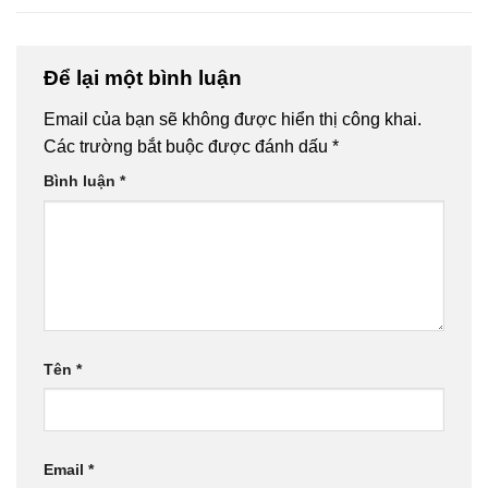
Để lại một bình luận
Email của bạn sẽ không được hiển thị công khai.
Các trường bắt buộc được đánh dấu
*
Bình luận
*
Tên
*
Email
*