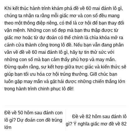
Khi kết thúc hành trình khám phá đề về 60 mai đánh lô gì,
chúng ta nhận ra rằng mỗi giấc mơ và con số đều mang
theo một thông điệp riêng, có thể là cơ hội để bạn thay đổi
vận mệnh. Những con số đẹp mà bạn thu thập được từ
giấc mơ hoặc từ dự đoán có thể chính là chìa khóa mở ra
cánh cửa thành công trong lô đề. Nếu bạn vẫn đang phân
vân về đề về 60 mai đánh lô gì, hãy tự tin thử sức với
những con số mà bạn cảm thấy phù hợp và may mắn.
Đừng quên rằng, sự kết hợp giữa trực giác và kiến thức sẽ
giúp bạn tối ưu hóa cơ hội trúng thưởng. Gi8 chúc bạn
luôn gặp may mắn và gặt hái được những chiến thắng lớn
trong hành trình chinh phục lô đề!
Đề về 50 hôm sau đánh con
Đề về 82 hôm sau đánh lô
lô gì? Dự đoán con đề trúng
gì? Ý nghĩa giấc mơ đề về 82
lớn