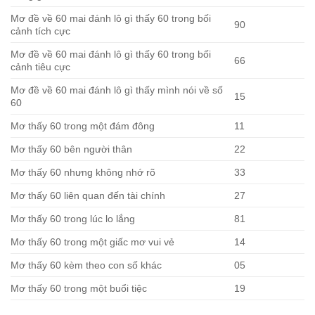
Mơ đề về 60 mai đánh lô gì thấy 60 trong bối
90
cảnh tích cực
Mơ đề về 60 mai đánh lô gì thấy 60 trong bối
66
cảnh tiêu cực
Mơ đề về 60 mai đánh lô gì thấy mình nói về số
15
60
Mơ thấy 60 trong một đám đông
11
Mơ thấy 60 bên người thân
22
Mơ thấy 60 nhưng không nhớ rõ
33
Mơ thấy 60 liên quan đến tài chính
27
Mơ thấy 60 trong lúc lo lắng
81
Mơ thấy 60 trong một giấc mơ vui vẻ
14
Mơ thấy 60 kèm theo con số khác
05
Mơ thấy 60 trong một buổi tiệc
19