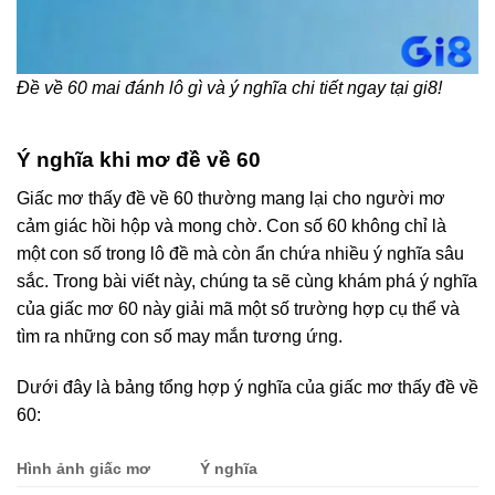
Đề về 60 mai đánh lô gì và ý nghĩa chi tiết ngay tại gi8!
Ý nghĩa khi mơ đề về 60
Giấc mơ thấy đề về 60 thường mang lại cho người mơ
cảm giác hồi hộp và mong chờ. Con số 60 không chỉ là
một con số trong lô đề mà còn ẩn chứa nhiều ý nghĩa sâu
sắc. Trong bài viết này, chúng ta sẽ cùng khám phá ý nghĩa
của giấc mơ 60 này giải mã một số trường hợp cụ thể và
tìm ra những con số may mắn tương ứng.
Dưới đây là bảng tổng hợp ý nghĩa của giấc mơ thấy đề về
60:
Hình ảnh giấc mơ
Ý nghĩa