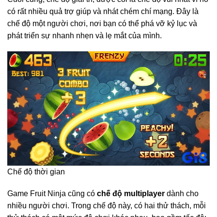
có rất nhiều quả trợ giúp và nhát chém chí mạng. Đây là
chế độ một người chơi, nơi bạn có thể phá vỡ kỷ lục và
phát triển sự nhanh nhẹn và lẹ mắt của mình.
Chế độ thời gian
Game Fruit Ninja cũng có
chế độ multiplayer
dành cho
nhiều người chơi. Trong chế độ này, có hai thử thách, mỗi