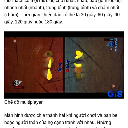
thử thách có một mức độ chơi khác nhau, bao gồm tốc độ:
nhanh nhất (nhanh), trung bình (trung bình) và chậm nhất
(chậm). Thời gian chiến đấu có thể là 30 giây, 60 giây, 90
giây, 120 giây hoặc 180 giây.
Chế độ multiplayer
Màn hình được chia thành hai khi người chơi và bạn bè
hoặc người thân của họ cạnh tranh với nhau. Những