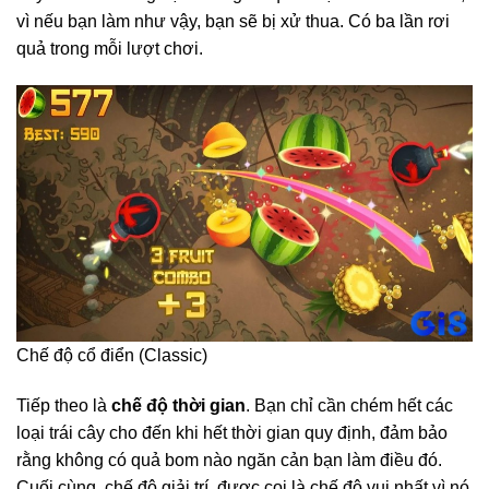
vì nếu bạn làm như vậy, bạn sẽ bị xử thua. Có ba lần rơi
quả trong mỗi lượt chơi.
Chế độ cổ điển (Classic)
Tiếp theo là
chế độ thời gian
. Bạn chỉ cần chém hết các
loại trái cây cho đến khi hết thời gian quy định, đảm bảo
rằng không có quả bom nào ngăn cản bạn làm điều đó.
Cuối cùng, chế độ giải trí, được coi là chế độ vui nhất vì nó