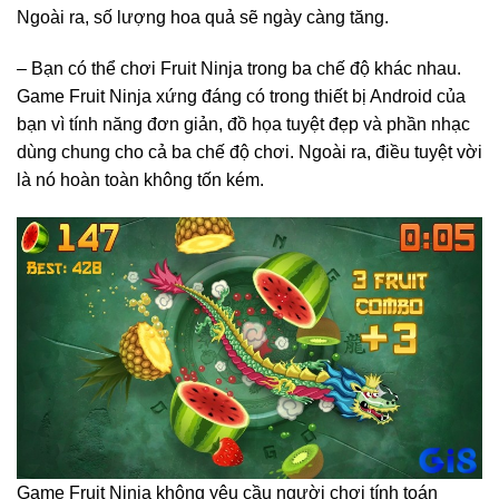
Ngoài ra, số lượng hoa quả sẽ ngày càng tăng.
– Bạn có thể chơi Fruit Ninja trong ba chế độ khác nhau.
Game Fruit Ninja xứng đáng có trong thiết bị Android của
bạn vì tính năng đơn giản, đồ họa tuyệt đẹp và phần nhạc
dùng chung cho cả ba chế độ chơi. Ngoài ra, điều tuyệt vời
là nó hoàn toàn không tốn kém.
Game Fruit Ninja không yêu cầu người chơi tính toán