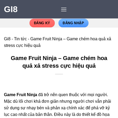
GI8
ĐĂNG KÝ
ĐĂNG NHẬP
Gi8
-
Tin tức
-
Game Fruit Ninja – Game chém hoa quả xả
stress cực hiệu quả
Game Fruit Ninja – Game chém hoa
quả xả stress cực hiệu quả
Game Fruit Ninja
đã trở nên quen thuộc với mọi người.
Mặc dù lối chơi khá đơn giản nhưng người chơi vẫn phải
sử dụng sự nhạy bén và phản xạ chính xác để phá vỡ kỷ
lục cao nhất của bản thân. Điều này là do thiết kế đồ họa