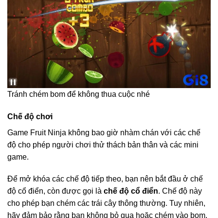
Tránh chém bom để không thua cuộc nhé
Chế độ chơi
Game Fruit Ninja không bao giờ nhàm chán với các chế
độ cho phép người chơi thử thách bản thân và các mini
game.
Để mở khóa các chế độ tiếp theo, bạn nên bắt đầu ở chế
độ cổ điển, còn được gọi là
chế độ cổ điển
. Chế độ này
cho phép bạn chém các trái cây thông thường. Tuy nhiên,
hãy đảm bảo rằng bạn không bỏ qua hoặc chém vào bom,