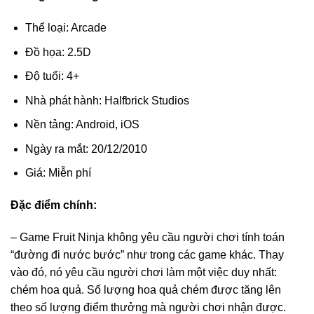
Thể loại: Arcade
Đồ họa: 2.5D
Độ tuổi: 4+
Nhà phát hành: Halfbrick Studios
Nền tảng: Android, iOS
Ngày ra mắt: 20/12/2010
Giá: Miễn phí
Đặc điểm chính:
– Game Fruit Ninja không yêu cầu người chơi tính toán
“đường đi nước bước” như trong các game khác. Thay
vào đó, nó yêu cầu người chơi làm một việc duy nhất:
chém hoa quả. Số lượng hoa quả chém được tăng lên
theo số lượng điểm thưởng mà người chơi nhận được.