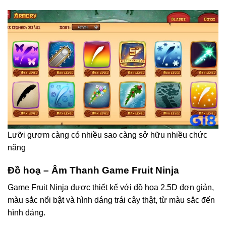
Lưỡi gươm càng có nhiều sao càng sở hữu nhiều chức
năng
Đồ hoạ – Âm Thanh Game Fruit Ninja
Game Fruit Ninja được thiết kế với đồ họa 2.5D đơn giản,
màu sắc nổi bật và hình dáng trái cây thật, từ màu sắc đến
hình dáng.