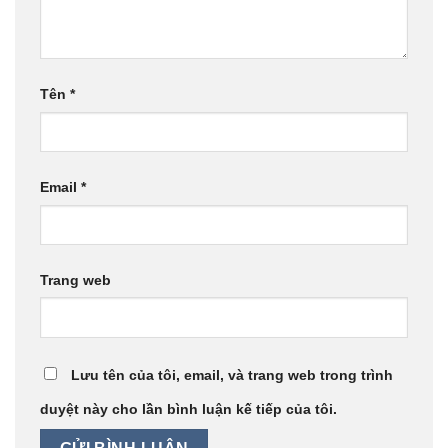
Tên
*
Email
*
Trang web
Lưu tên của tôi, email, và trang web trong trình
duyệt này cho lần bình luận kế tiếp của tôi.