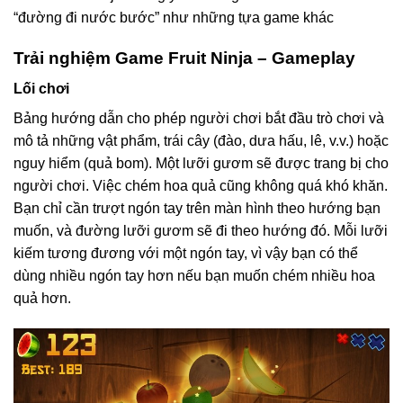
“đường đi nước bước” như những tựa game khác
Trải nghiệm Game Fruit Ninja – Gameplay
Lối chơi
Bảng hướng dẫn cho phép người chơi bắt đầu trò chơi và
mô tả những vật phẩm, trái cây (đào, dưa hấu, lê, v.v.) hoặc
nguy hiểm (quả bom). Một lưỡi gươm sẽ được trang bị cho
người chơi. Việc chém hoa quả cũng không quá khó khăn.
Bạn chỉ cần trượt ngón tay trên màn hình theo hướng bạn
muốn, và đường lưỡi gươm sẽ đi theo hướng đó. Mỗi lưỡi
kiếm tương đương với một ngón tay, vì vậy bạn có thể
dùng nhiều ngón tay hơn nếu bạn muốn chém nhiều hoa
quả hơn.