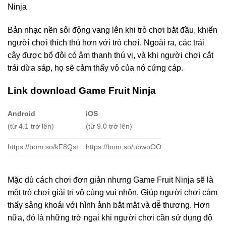
Ninja
Bản nhạc nền sôi động vang lên khi trò chơi bắt đầu, khiến
người chơi thích thú hơn với trò chơi. Ngoài ra, các trái
cây được bổ đôi có âm thanh thú vị, và khi người chơi cắt
trái dừa sáp, họ sẽ cảm thấy vỏ của nó cứng cáp.
Link download Game Fruit Ninja
Android
iOS
(từ 4.1 trở lên)
(từ 9.0 trở lên)
https://bom.so/kF8Qst
https://bom.so/ubwoOO
Mặc dù cách chơi đơn giản nhưng Game Fruit Ninja sẽ là
một trò chơi giải trí vô cùng vui nhộn. Giúp người chơi cảm
thấy sảng khoái với hình ảnh bắt mắt và dễ thương. Hơn
nữa, đó là những trở ngại khi người chơi cần sử dụng độ