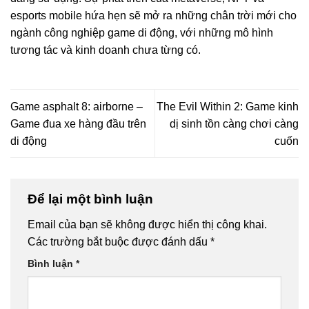
esports mobile hứa hẹn sẽ mở ra những chân trời mới cho
ngành công nghiệp game di động, với những mô hình
tương tác và kinh doanh chưa từng có.
Game asphalt 8: airborne –
The Evil Within 2: Game kinh
Game đua xe hàng đầu trên
dị sinh tồn càng chơi càng
di động
cuốn
Để lại một bình luận
Email của bạn sẽ không được hiển thị công khai.
Các trường bắt buộc được đánh dấu
*
Bình luận
*