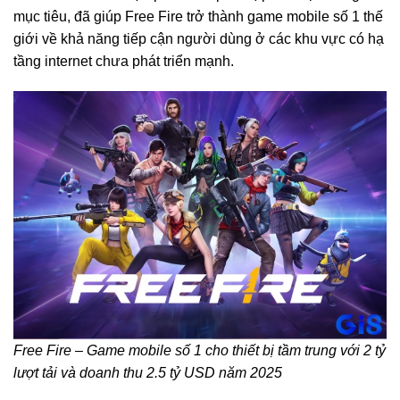
mục tiêu, đã giúp Free Fire trở thành game mobile số 1 thế
giới về khả năng tiếp cận người dùng ở các khu vực có hạ
tầng internet chưa phát triển mạnh.
Free Fire – Game mobile số 1 cho thiết bị tầm trung với 2 tỷ
lượt tải và doanh thu 2.5 tỷ USD năm 2025