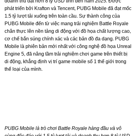
doanh thu đạt hơn 8 tỷ USD tính đến năm 2025. Được
phát triển bởi Krafton và Tencent, PUBG Mobile đã đạt mốc
1.5 tỷ lượt tải xuống trên toàn cầu. Sự thành công của
PUBG Mobile đến từ việc mang trải nghiệm Battle Royale
chân thực lên nền tảng di động với đồ họa chất lượng cao,
cơ chế bắn súng chính xác và các bản đồ đa dạng. PUBG
Mobile là phiên bản mới nhất với công nghệ đồ họa Unreal
Engine 5, đã nâng tầm trải nghiệm chơi game trên thiết bị
di động, khẳng định vị trí game mobile số 1 thế giới trong
thể loại của mình.
PUBG Mobile là trò chơi Battle Royale hàng đầu và vô
cùng độc đáo với 1.5 tỷ lượt tải và doanh thu hơn 8 tỷ USD