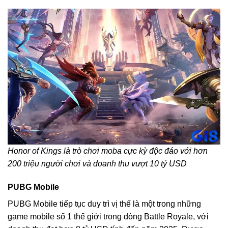
Honor of Kings là trò chơi moba cực kỳ độc đáo với hơn
200 triệu người chơi và doanh thu vượt 10 tỷ USD
PUBG Mobile
PUBG Mobile tiếp tục duy trì vị thế là một trong những
game mobile số 1 thế giới trong dòng Battle Royale, với