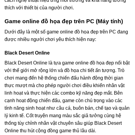
cách nghệ thuật hiệu ứng môi trường và khả năng tương
thích với thiết bị của người chơi.
Game online đồ họa đẹp trên PC (Máy tính)
Dưới đây là một số game online đồ họa đẹp trên PC đang
được nhiều người chơi yêu thích hiện nay:
Black Desert Online
Black Desert Online là tựa game online đồ họa đẹp nổi bật
với thế giới mở rộng lớn và đồ họa chi tiết ấn tượng. Trò
chơi mang đến hệ thống chiến đấu hành động thời gian
thực mượt mà cho phép người chơi điều khiển nhân vật
linh hoạt và thực hiện các combo kỹ năng đẹp mắt. Bên
cạnh hoạt động chiến đấu, game còn chú trọng vào các
tính năng sinh hoạt như câu cá, buôn bán, chế tạo và quản
lý kinh tế. Cốt truyện mang màu sắc giả tưởng cùng hệ
thống tùy chỉnh nhân vật chuyên sâu giúp Black Desert
Online thu hút cộng đồng game thủ lâu dài.