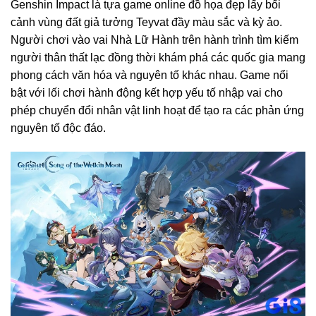
Genshin Impact là tựa game online đồ họa đẹp lấy bối
cảnh vùng đất giả tưởng Teyvat đầy màu sắc và kỳ ảo.
Người chơi vào vai Nhà Lữ Hành trên hành trình tìm kiếm
người thân thất lạc đồng thời khám phá các quốc gia mang
phong cách văn hóa và nguyên tố khác nhau. Game nổi
bật với lối chơi hành động kết hợp yếu tố nhập vai cho
phép chuyển đổi nhân vật linh hoạt để tạo ra các phản ứng
nguyên tố độc đáo.