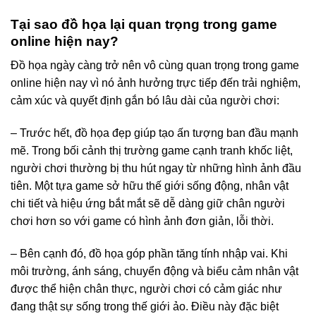
Tại sao đồ họa lại quan trọng trong game
online hiện nay?
Đồ họa ngày càng trở nên vô cùng quan trọng trong game
online hiện nay vì nó ảnh hưởng trực tiếp đến trải nghiệm,
cảm xúc và quyết định gắn bó lâu dài của người chơi:
– Trước hết, đồ họa đẹp giúp tạo ấn tượng ban đầu mạnh
mẽ. Trong bối cảnh thị trường game cạnh tranh khốc liệt,
người chơi thường bị thu hút ngay từ những hình ảnh đầu
tiên. Một tựa game sở hữu thế giới sống động, nhân vật
chi tiết và hiệu ứng bắt mắt sẽ dễ dàng giữ chân người
chơi hơn so với game có hình ảnh đơn giản, lỗi thời.
– Bên cạnh đó, đồ họa góp phần tăng tính nhập vai. Khi
môi trường, ánh sáng, chuyển động và biểu cảm nhân vật
được thể hiện chân thực, người chơi có cảm giác như
đang thật sự sống trong thế giới ảo. Điều này đặc biệt