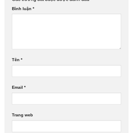
Bình luận
*
Tên
*
Email
*
Trang web