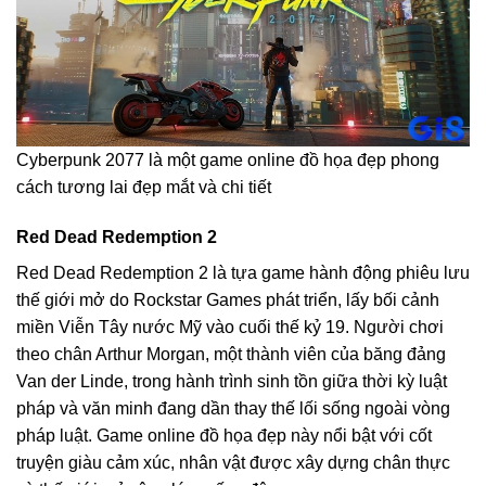
Cyberpunk 2077 là một game online đồ họa đẹp phong
cách tương lai đẹp mắt và chi tiết
Red Dead Redemption 2
Red Dead Redemption 2 là tựa game hành động phiêu lưu
thế giới mở do Rockstar Games phát triển, lấy bối cảnh
miền Viễn Tây nước Mỹ vào cuối thế kỷ 19. Người chơi
theo chân Arthur Morgan, một thành viên của băng đảng
Van der Linde, trong hành trình sinh tồn giữa thời kỳ luật
pháp và văn minh đang dần thay thế lối sống ngoài vòng
pháp luật. Game online đồ họa đẹp này nổi bật với cốt
truyện giàu cảm xúc, nhân vật được xây dựng chân thực