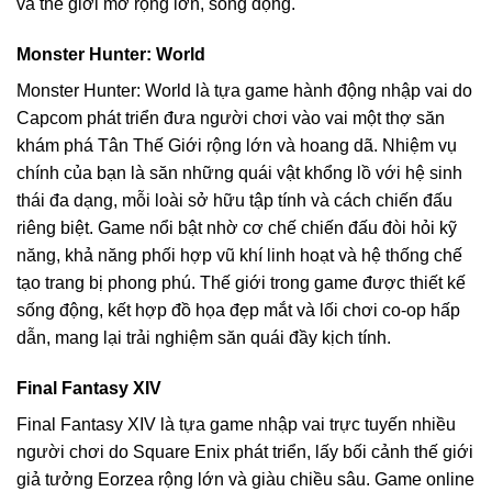
và thế giới mở rộng lớn, sống động.
Monster Hunter: World
Monster Hunter: World là tựa game hành động nhập vai do
Capcom phát triển đưa người chơi vào vai một thợ săn
khám phá Tân Thế Giới rộng lớn và hoang dã. Nhiệm vụ
chính của bạn là săn những quái vật khổng lồ với hệ sinh
thái đa dạng, mỗi loài sở hữu tập tính và cách chiến đấu
riêng biệt. Game nổi bật nhờ cơ chế chiến đấu đòi hỏi kỹ
năng, khả năng phối hợp vũ khí linh hoạt và hệ thống chế
tạo trang bị phong phú. Thế giới trong game được thiết kế
sống động, kết hợp đồ họa đẹp mắt và lối chơi co-op hấp
dẫn, mang lại trải nghiệm săn quái đầy kịch tính.
Final Fantasy XIV
Final Fantasy XIV là tựa game nhập vai trực tuyến nhiều
người chơi do Square Enix phát triển, lấy bối cảnh thế giới
giả tưởng Eorzea rộng lớn và giàu chiều sâu. Game online