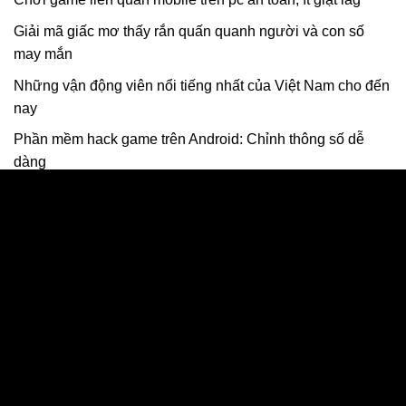
Giải mã giấc mơ thấy rắn quấn quanh người và con số
may mắn
Những vận động viên nổi tiếng nhất của Việt Nam cho đến
nay
Phần mềm hack game trên Android: Chỉnh thông số dễ
dàng
Tải Gi8 iOS
Tải Gi8 Android
CSKH Gi8 24/7