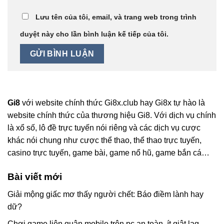
Lưu tên của tôi, email, và trang web trong trình
duyệt này cho lần bình luận kế tiếp của tôi.
Gi8
với website chính thức Gi8x.club hay Gi8x
tự hào là
website chính thức của thương hiệu Gi8. Với dịch vụ chính
là xổ số, lô đề trực tuyến nói riêng và các dịch vụ cược
khác nói chung như cược thể thao, thể thao trực tuyến,
casino trực tuyến, game bài, game nổ hũ, game bắn cá…
Bài viết mới
Giải mộng giấc mơ thấy người chết: Báo điềm lành hay
dữ?
Chơi game liên quân mobile trên pc an toàn, ít giật lag