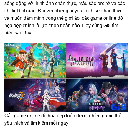
sống động với hình ảnh chân thực, màu sắc rực rỡ và các
chi tiết tinh xảo. Đối với những ai yêu thích sự chân thực
và muốn đắm mình trong thế giới ảo, các game online đồ
họa đẹp chính là lựa chọn hoàn hảo. Hãy cùng Gi8 tìm
hiểu sau đây!
Các game online đồ họa đẹp luôn được nhiều game thủ
yêu thích và tìm kiếm mỗi ngày