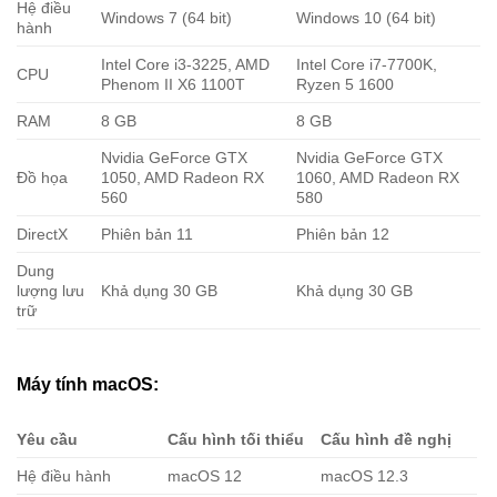
Hệ điều
Windows 7 (64 bit)
Windows 10 (64 bit)
hành
Intel Core i3-3225, AMD
Intel Core i7-7700K,
CPU
Phenom II X6 1100T
Ryzen 5 1600
RAM
8 GB
8 GB
Nvidia GeForce GTX
Nvidia GeForce GTX
Đồ họa
1050, AMD Radeon RX
1060, AMD Radeon RX
560
580
DirectX
Phiên bản 11
Phiên bản 12
Dung
lượng lưu
Khả dụng 30 GB
Khả dụng 30 GB
trữ
Máy tính macOS:
Yêu cầu
Cấu hình tối thiểu
Cấu hình đề nghị
Hệ điều hành
macOS 12
macOS 12.3