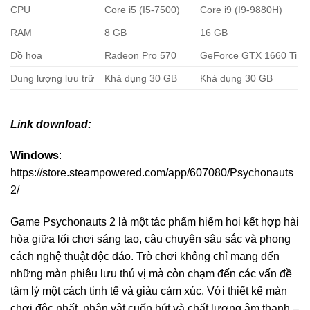
CPU
Core i5 (I5-7500)
Core i9 (I9-9880H)
RAM
8 GB
16 GB
Đồ họa
Radeon Pro 570
GeForce GTX 1660 Ti
Dung lượng lưu trữ
Khả dụng 30 GB
Khả dụng 30 GB
Link download:
Windows
:
https://store.steampowered.com/app/607080/Psychonauts
2/
Game Psychonauts 2 là một tác phẩm hiếm hoi kết hợp hài
hòa giữa lối chơi sáng tạo, câu chuyện sâu sắc và phong
cách nghệ thuật độc đáo. Trò chơi không chỉ mang đến
những màn phiêu lưu thú vị mà còn chạm đến các vấn đề
tâm lý một cách tinh tế và giàu cảm xúc. Với thiết kế màn
chơi độc nhất, nhân vật cuốn hút và chất lượng âm thanh –