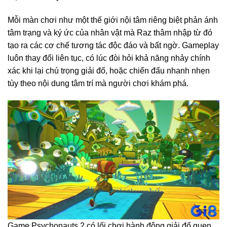
Mỗi màn chơi như một thế giới nội tâm riêng biệt phản ánh
tâm trạng và ký ức của nhân vật mà Raz thâm nhập từ đó
tạo ra các cơ chế tương tác độc đáo và bất ngờ. Gameplay
luôn thay đổi liên tục, có lúc đòi hỏi khả năng nhảy chính
xác khi lại chú trọng giải đố, hoặc chiến đấu nhanh nhẹn
tùy theo nội dung tâm trí mà người chơi khám phá.
Game Psychonauts 2 có lối chơi hành động giải đố quen