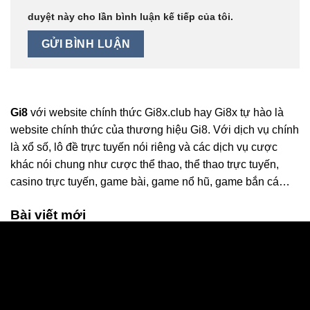
duyệt này cho lần bình luận kế tiếp của tôi.
Gi8
với website chính thức Gi8x.club hay Gi8x
tự hào là
website chính thức của thương hiệu Gi8. Với dịch vụ chính
là xổ số, lô đề trực tuyến nói riêng và các dịch vụ cược
khác nói chung như cược thể thao, thể thao trực tuyến,
casino trực tuyến, game bài, game nổ hũ, game bắn cá…
Bài viết mới
Giải mộng giấc mơ thấy người chết: Báo điềm lành hay
dữ?
Chơi game liên quân mobile trên pc an toàn, ít giật lag
Giải mã giấc mơ thấy rắn quấn quanh người và con số