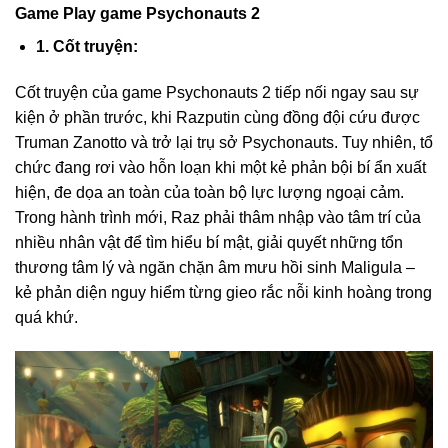
Game Play game Psychonauts 2
1. Cốt truyện:
Cốt truyện của game Psychonauts 2 tiếp nối ngay sau sự
kiện ở phần trước, khi Razputin cùng đồng đội cứu được
Truman Zanotto và trở lại trụ sở Psychonauts. Tuy nhiên, tổ
chức đang rơi vào hỗn loạn khi một kẻ phản bội bí ẩn xuất
hiện, đe dọa an toàn của toàn bộ lực lượng ngoại cảm.
Trong hành trình mới, Raz phải thâm nhập vào tâm trí của
nhiều nhân vật để tìm hiểu bí mật, giải quyết những tổn
thương tâm lý và ngăn chặn âm mưu hồi sinh Maligula –
kẻ phản diện nguy hiểm từng gieo rắc nỗi kinh hoàng trong
quá khứ.