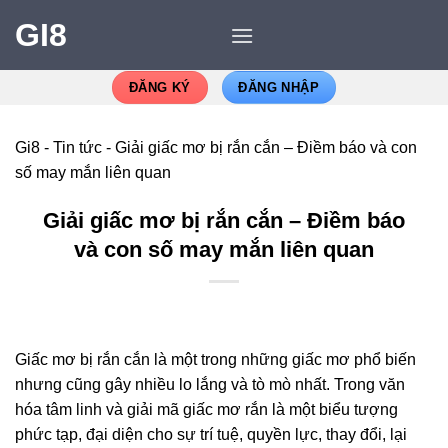
GI8
ĐĂNG KÝ
ĐĂNG NHẬP
Gi8
-
Tin tức
-
Giải giấc mơ bị rắn cắn – Điềm báo và con
số may mắn liên quan
Giải giấc mơ bị rắn cắn – Điềm báo
và con số may mắn liên quan
Giấc mơ bị rắn cắn là một trong những giấc mơ phổ biến
nhưng cũng gây nhiều lo lắng và tò mò nhất. Trong văn
hóa tâm linh và giải mã giấc mơ rắn là một biểu tượng
phức tạp, đại diện cho sự trí tuệ, quyền lực, thay đổi, lại