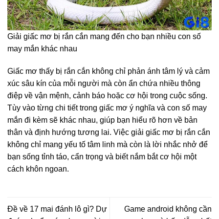
Giải giấc mơ bị rắn cắn mang đến cho bạn nhiều con số
may mắn khác nhau
Giấc mơ thấy bị rắn cắn không chỉ phản ánh tâm lý và cảm
xúc sâu kín của mỗi người mà còn ẩn chứa nhiều thông
điệp về vận mệnh, cảnh báo hoặc cơ hội trong cuộc sống.
Tùy vào từng chi tiết trong giấc mơ ý nghĩa và con số may
mắn đi kèm sẽ khác nhau, giúp bạn hiểu rõ hơn về bản
thân và định hướng tương lai. Việc giải giấc mơ bị rắn cắn
không chỉ mang yếu tố tâm linh mà còn là lời nhắc nhở để
bạn sống tỉnh táo, cẩn trọng và biết nắm bắt cơ hội một
cách khôn ngoan.
Đề về 17 mai đánh lô gì? Dự
Game android không cần