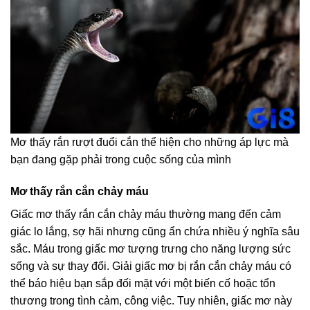
Mơ thấy rắn rượt đuổi cắn thể hiện cho những áp lực mà
bạn đang gặp phải trong cuộc sống của mình
Mơ thấy rắn cắn chảy máu
Giấc mơ thấy rắn cắn chảy máu thường mang đến cảm
giác lo lắng, sợ hãi nhưng cũng ẩn chứa nhiều ý nghĩa sâu
sắc. Máu trong giấc mơ tượng trưng cho năng lượng sức
sống và sự thay đổi. Giải giấc mơ bị rắn cắn chảy máu có
thể báo hiệu bạn sắp đối mặt với một biến cố hoặc tổn
thương trong tình cảm, công việc. Tuy nhiên, giấc mơ này