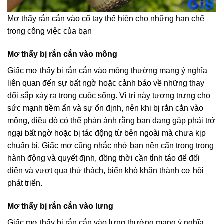
Mơ thấy rắn cắn vào cổ tay thể hiện cho những hạn chế
trong công việc của bạn
Mơ thấy bị rắn cắn vào mông
Giấc mơ thấy bị rắn cắn vào mông thường mang ý nghĩa
liên quan đến sự bất ngờ hoặc cảnh báo về những thay
đổi sắp xảy ra trong cuộc sống. Vị trí này tượng trưng cho
sức mạnh tiềm ẩn và sự ổn định, nên khi bị rắn cắn vào
mông, điều đó có thể phản ánh rằng bạn đang gặp phải trở
ngại bất ngờ hoặc bị tác động từ bên ngoài mà chưa kịp
chuẩn bị. Giấc mơ cũng nhắc nhở bạn nên cẩn trọng trong
hành động và quyết định, đồng thời cần tỉnh táo để đối
diện và vượt qua thử thách, biến khó khăn thành cơ hội
phát triển.
Mơ thấy bị rắn cắn vào lưng
Giấc mơ thấy bị rắn cắn vào lưng thường mang ý nghĩa