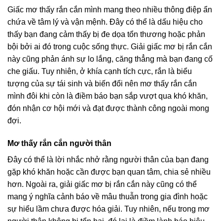
Giấc mơ thấy rắn cắn mình mang theo nhiều thông điệp ẩn
chứa về tâm lý và vận mệnh. Đây có thể là dấu hiệu cho
thấy bạn đang cảm thấy bị đe dọa tổn thương hoặc phản
bội bởi ai đó trong cuộc sống thực. Giải giấc mơ bị rắn cắn
này cũng phản ánh sự lo lắng, căng thẳng mà bạn đang cố
che giấu. Tuy nhiên, ở khía cạnh tích cực, rắn là biểu
tượng của sự tái sinh và biến đổi nên mơ thấy rắn cắn
mình đôi khi còn là điềm báo bạn sắp vượt qua khó khăn,
đón nhận cơ hội mới và đạt được thành công ngoài mong
đợi.
Mơ thấy rắn cắn người thân
Đây có thể là lời nhắc nhở rằng người thân của bạn đang
gặp khó khăn hoặc cần được bạn quan tâm, chia sẻ nhiều
hơn. Ngoài ra, giải giấc mơ bị rắn cắn này cũng có thể
mang ý nghĩa cảnh báo về mâu thuẫn trong gia đình hoặc
sự hiểu lầm chưa được hóa giải. Tuy nhiên, nếu trong mơ