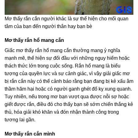
Mơ thấy rắn cắn người khác là sự thể hiện cho mối quan
tâm của bạn đến người thân hay bạn bè
Mơ thấy rắn hổ mang cắn
Giấc mơ thấy rắn hổ mang cắn thường mang ý nghĩa
mạnh mẽ, thể hiện sự đối đầu với những nguy hiểm hoặc
thách thức lớn trong cuộc sống. Rắn hổ mang là biểu
tượng của quyền lực và sự cảnh giác, vì vậy giải giấc mơ
bị rắn cắn này có thể cảnh báo rằng bạn đang bị kẻ xấu âm
thầm hãm hại hoặc có người ganh ghét đố kỵ xung quanh.
Tuy nhiên, nếu trong mơ bạn vượt qua được nỗi sợ hoặc
giết được rắn, điều đó cho thấy bạn sẽ sớm chiến thắng kẻ
thù, hóa giải khó khăn và đón nhận thành công trong
tương lai gần.
Mơ thấy rắn cắn mình