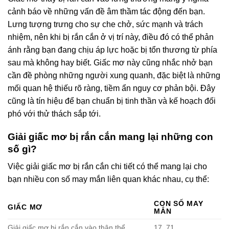
cảnh báo về những vấn đề âm thầm tác động đến bạn.
Lưng tượng trưng cho sự che chở, sức mạnh và trách
nhiệm, nên khi bị rắn cắn ở vị trí này, điều đó có thể phản
ánh rằng bạn đang chịu áp lực hoặc bị tổn thương từ phía
sau mà không hay biết. Giấc mơ này cũng nhắc nhở bạn
cần đề phòng những người xung quanh, đặc biệt là những
mối quan hệ thiếu rõ ràng, tiềm ẩn nguy cơ phản bội. Đây
cũng là tín hiệu để bạn chuẩn bị tinh thần và kế hoạch đối
phó với thử thách sắp tới.
Giải giấc mơ bị rắn cắn mang lại những con
số gì?
Việc giải giấc mơ bị rắn cắn chi tiết có thể mang lại cho
bạn nhiều con số may mắn liên quan khác nhau, cụ thể:
CON SỐ MAY
GIẤC MƠ
MẮN
Giải giấc mơ bị rắn cắn vào thân thể
17, 71