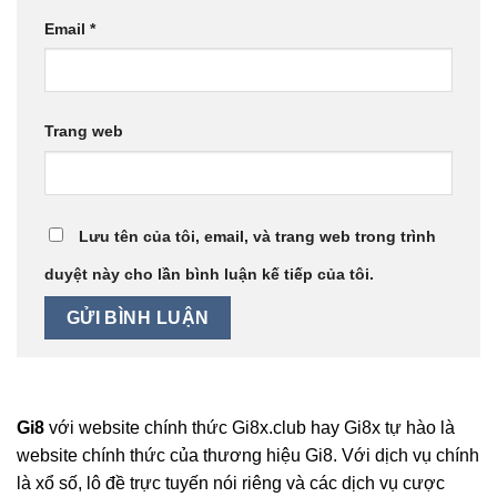
Email
*
Trang web
Lưu tên của tôi, email, và trang web trong trình
duyệt này cho lần bình luận kế tiếp của tôi.
Gi8
với website chính thức Gi8x.club hay Gi8x
tự hào là
website chính thức của thương hiệu Gi8. Với dịch vụ chính
là xổ số, lô đề trực tuyến nói riêng và các dịch vụ cược