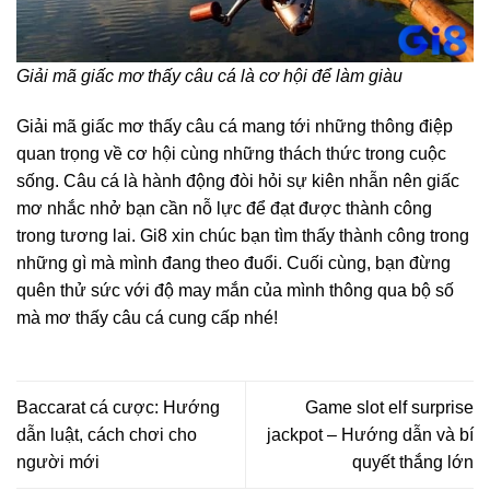
Giải mã giấc mơ thấy câu cá là cơ hội để làm giàu
Giải mã giấc mơ thấy câu cá mang tới những thông điệp
quan trọng về cơ hội cùng những thách thức trong cuộc
sống. Câu cá là hành động đòi hỏi sự kiên nhẫn nên giấc
mơ nhắc nhở bạn cần nỗ lực để đạt được thành công
trong tương lai. Gi8 xin chúc bạn tìm thấy thành công trong
những gì mà mình đang theo đuổi. Cuối cùng, bạn đừng
quên thử sức với độ may mắn của mình thông qua bộ số
mà mơ thấy câu cá cung cấp nhé!
Baccarat cá cược: Hướng
Game slot elf surprise
dẫn luật, cách chơi cho
jackpot – Hướng dẫn và bí
người mới
quyết thắng lớn