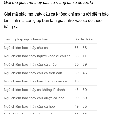
Giải mã giấc mơ thấy câu cá mang lại số đề lộc lá
Giải mã giấc mơ thấy câu cá không chỉ mang tới điềm báo
tâm linh mà còn giúp bạn làm giàu nhờ vào số đề theo
bảng sau:
Trường hợp ngủ chiêm bao
Số đề đi kèm
Ngủ chiêm bao thấy câu cá
33 – 83
Ngủ chiêm bao thấy người khác đi câu cá
66 – 11
Ngủ chiêm bao thấy câu cá chép
60 – 59
Ngủ chiêm bao thấy câu cá trên cạn
60 – 45
Ngủ chiêm bao thấy bản thân đi câu cá
16
Ngủ chiêm bao thấy cá khổng lồ đánh
45 – 50
Ngủ chiêm bao thấy câu được cá nhỏ
00 – 89
Ngủ chiêm bao thấy câu cá heo
49 – 85