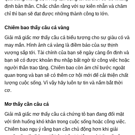
định bản thân. Chắc chắn rằng với sự kiên nhẫn và chăm
chỉ thì bạn sẽ đạt được những thành công to lớn.
Chiêm bao thấy câu cá vàng
Giải mã giấc mơ thấy câu cá biểu tượng cho sự giàu có và
may mắn. Hình ảnh cá vàng là điềm báo của sự thịnh
vượng sắp tới. Tài chính của bạn sẽ ngày càng ổn định và
bạn sẽ có được khoản thu nhập bất ngờ từ công việc hoặc
người thân trao tặng. Chiêm bao còn ám chỉ bước ngoặt
quan trọng và bạn sẽ có thêm cơ hội mới để cải thiện chất
lượng cuộc sống. Vì vậy hãy luôn tự tin và nắm bắt thời
cơ.
Mơ thấy cần câu cá
Giải mã giấc mơ thấy câu cá chứng tỏ bạn đang đối mặt
với tình huống khó khăn trong cuộc sống hoặc công việc.
Chiêm bao ngụ ý rằng bạn cần chủ động hơn khi giải