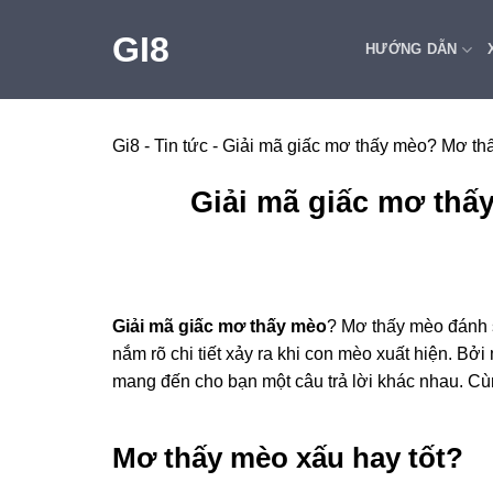
GI8
HƯỚNG DẪN
Gi8
-
Tin tức
-
Giải mã giấc mơ thấy mèo? Mơ th
Giải mã giấc mơ thấ
Giải mã giấc mơ thấy mèo
? Mơ thấy mèo đánh 
nắm rõ chi tiết xảy ra khi con mèo xuất hiện. B
mang đến cho bạn một câu trả lời khác nhau. C
Mơ thấy mèo xấu hay tốt?