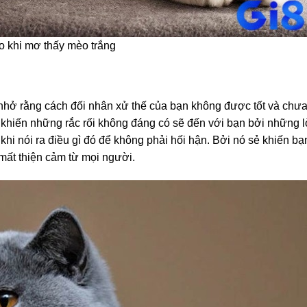
áo khi mơ thấy mèo trắng
 nhở rằng cách đối nhân xử thế của bạn không được tốt và chư
khiến những rắc rối không đáng có sẽ đến với bạn bởi những l
 khi nói ra điều gì đó để không phải hối hận. Bởi nó sẻ khiến bạ
mất thiện cảm từ mọi người.