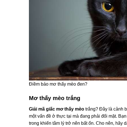
Điềm báo mơ thấy mèo đen?
Mơ thấy mèo trắng
Giải mã giấc mơ thấy mèo
trắng? Đây là cảnh b
một vấn đề ở thực tại mà đang phải đối mặt. Bạn
trong khiến tâm lý trở nên bất ổn. Cho nên, hãy d