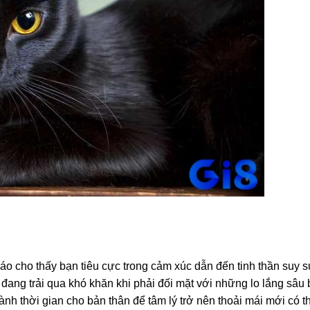
áo cho thấy bạn tiêu cực trong cảm xúc dẫn đến tinh thần suy s
 đang trải qua khó khăn khi phải đối mặt với những lo lắng sâu
ành thời gian cho bản thân để tâm lý trở nên thoải mái mới có t