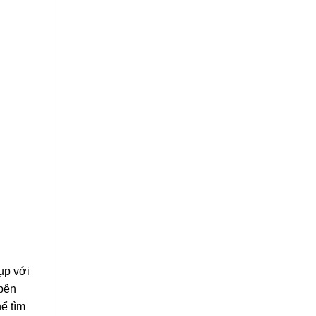
ụp với
 bên
hể tìm