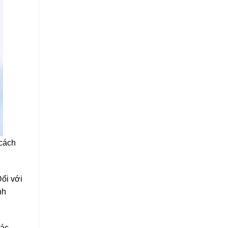
 cách
Đối với
nh
các