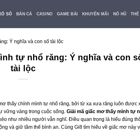
XỔ SỐ
BẮN CÁ
CASINO
GAME BÀI
KHUYẾN MÃI
NỔ HŨ
THỂ
ng: Ý nghĩa và con số tài lộc
ình tự nhổ răng: Ý nghĩa và con s
tài lộc
mơ thấy chính mình tự nhổ răng, bởi từ xa xưa răng luôn được 
sự vững vàng trong cuộc sống.
Giải mã giấc mơ thấy mình tự 
xẻo như nhiều người vẫn nghĩ. Điều quan trọng là hiểu đúng th
ộng và giữ tâm thế bình an. Cùng Gi8 tìm hiểu về giấc mơ này v