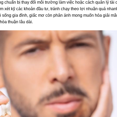
ng chuẩn bị thay đổi môi trường làm việc hoặc cách quản lý tài 
 xét kỹ các khoản đầu tư, tránh chạy theo lợi nhuận quá nhan
ời sống gia đình, giấc mơ còn phản ánh mong muốn hóa giải mâ
òa thuận lâu dài.