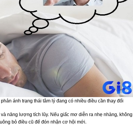
phản ánh trạng thái tâm lý đang có nhiều điều cần thay đổi
 và năng lượng tích lũy. Nếu giấc mơ diễn ra nhẹ nhàng, không
uông bỏ điều cũ để đón nhận cơ hội mới.