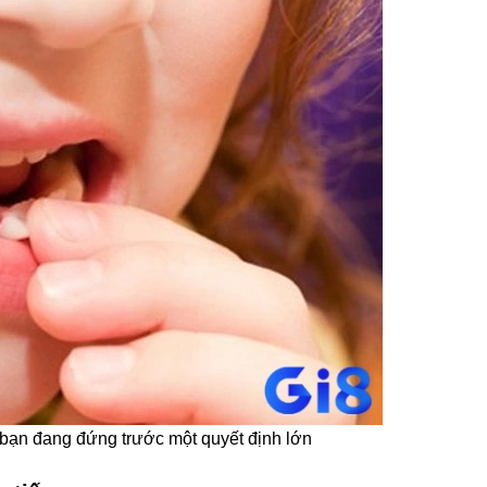
 bạn đang đứng trước một quyết định lớn