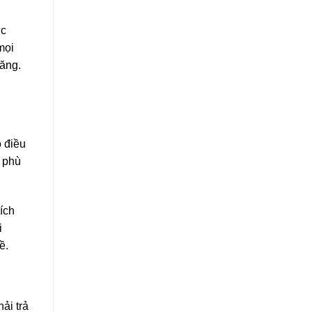
ức
mọi
năng.
ỏ điều
n phù
ích
i
ề.
ải trả