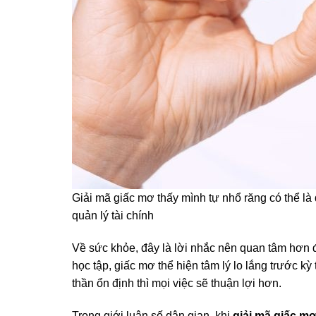
Giải mã giấc mơ thấy mình tự nhổ răng có thể là
quản lý tài chính
Về sức khỏe, đây là lời nhắc nên quan tâm hơn đ
học tập, giấc mơ thể hiện tâm lý lo lắng trước kỳ 
thần ổn định thì mọi việc sẽ thuận lợi hơn.
Trong giới luận số dân gian, khi
giải mã giấc m