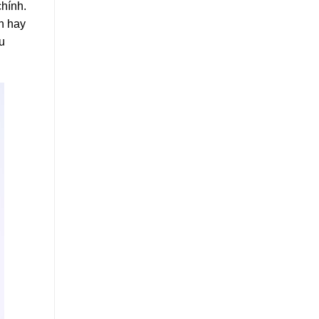
chính.
h hay
u