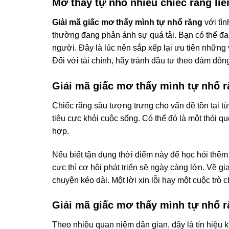
Mơ thấy tự nhổ nhiều chiếc răng liê
Giải mã giấc mơ thấy mình tự nhổ răng
với tì
thường đang phản ánh sự quá tải. Bạn có thể đa
người. Đây là lúc nên sắp xếp lại ưu tiên những
Đối với tài chính, hãy tránh đầu tư theo đám đ
Giải mã giấc mơ thấy mình tự nhổ r
Chiếc răng sâu tượng trưng cho vấn đề tồn tại t
tiêu cực khỏi cuộc sống. Có thể đó là một thói 
hợp.
Nếu biết tận dụng thời điểm này để học hỏi thêm
cực thì cơ hội phát triển sẽ ngày càng lớn. Về g
chuyện kéo dài. Một lời xin lỗi hay một cuộc trò 
Giải mã giấc mơ thấy mình tự nhổ 
Theo nhiều quan niệm dân gian, đây là tín hiệu k