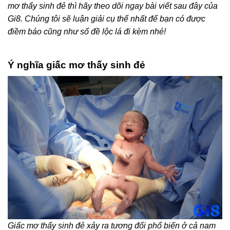
mơ thấy sinh đẻ thì hãy theo dõi ngay bài viết sau đây của
Gi8. Chúng tôi sẽ luận giải cụ thể nhất để bạn có được
điềm báo cũng như số đề lộc lá đi kèm nhé!
Ý nghĩa giấc mơ thấy sinh đẻ
Giấc mơ thấy sinh đẻ xảy ra tương đối phổ biến ở cả nam