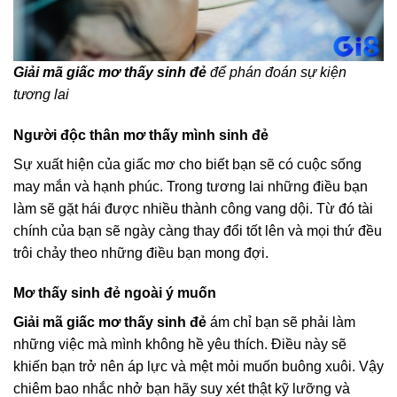
Giải mã giấc mơ thấy sinh đẻ
để phán đoán sự kiện
tương lai
Người độc thân mơ thấy mình sinh đẻ
Sự xuất hiện của giấc mơ cho biết bạn sẽ có cuộc sống
may mắn và hạnh phúc. Trong tương lai những điều bạn
làm sẽ gặt hái được nhiều thành công vang dội. Từ đó tài
chính của bạn sẽ ngày càng thay đổi tốt lên và mọi thứ đều
trôi chảy theo những điều bạn mong đợi.
Mơ thấy sinh đẻ ngoài ý muốn
Giải mã giấc mơ thấy sinh đẻ
ám chỉ bạn sẽ phải làm
những việc mà mình không hề yêu thích. Điều này sẽ
khiến bạn trở nên áp lực và mệt mỏi muốn buông xuôi. Vậy
chiêm bao nhắc nhở bạn hãy suy xét thật kỹ lưỡng và