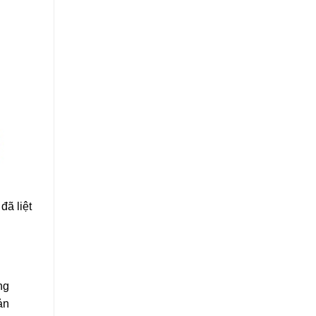
đã liệt
ng
ản