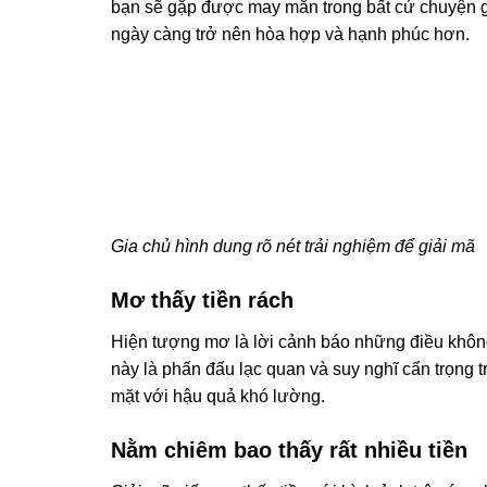
bạn sẽ gặp được may mắn trong bất cứ chuyện gì,
ngày càng trở nên hòa hợp và hạnh phúc hơn.
Gia chủ hình dung rõ nét trải nghiệm để giải mã
Mơ thấy tiền rách
Hiện tượng mơ là lời cảnh báo những điều không 
này là phấn đấu lạc quan và suy nghĩ cẩn trọng t
mặt với hậu quả khó lường.
Nằm chiêm bao thấy rất nhiều tiền