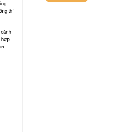
sống
ông thì
n cảnh
g hợp
ược