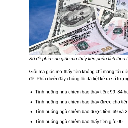
Số đề phía sau giấc mơ thấy tiền phân tích theo
Giải mã giấc mơ thấy tiền không chỉ mang tới đ
đề. Phía dưới đây chúng tôi đã liệt kê ra số lư
Tình huống ngủ chiêm bao thấy tiền: 99, 84 h
Tình huống ngủ chiêm bao thấy được cho tiền
Tình huống ngủ chiêm bao được tiền: 69 và 2
Tình huống ngủ chiêm bao thấy tiền giả: 00