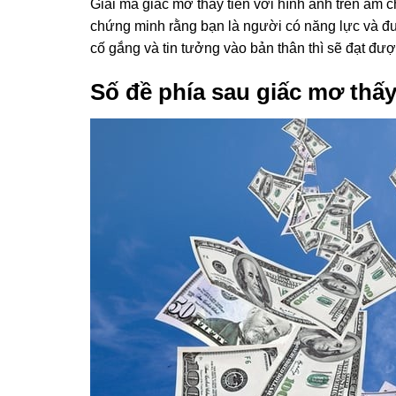
Giải mã giấc mơ thấy tiền với hình ảnh trên ám 
chứng minh rằng bạn là người có năng lực và đ
cố gắng và tin tưởng vào bản thân thì sẽ đạt đ
Số đề phía sau giấc mơ thấy