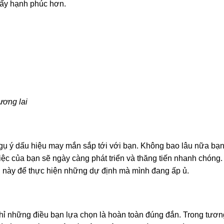
hấy hạnh phúc hơn.
tương lai
ngụ ý dấu hiệu may mắn sắp tới với bạn. Không bao lâu nữa bạn
iệc của bạn sẽ ngày càng phát triển và thăng tiến nhanh chóng
 này để thực hiện những dự định mà mình đang ấp ủ.
 chỉ những điều bạn lựa chọn là hoàn toàn đúng đắn. Trong tương