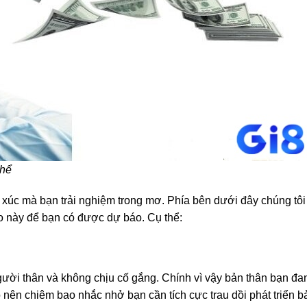
thể
 xúc mà bạn trải nghiệm trong mơ. Phía bên dưới đây chúng tôi 
bao này để bạn có được dự báo. Cụ thể:
gười thân và không chịu cố gắng. Chính vì vậy bản thân bạn đa
 nên chiêm bao nhắc nhở bạn cần tích cực trau dồi phát triển b