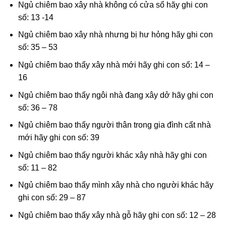
Ngủ chiêm bao xây nhà không có cửa sổ hãy ghi con
số: 13 -14
Ngủ chiêm bao xây nhà nhưng bị hư hỏng hãy ghi con
số: 35 – 53
Ngủ chiêm bao thấy xây nhà mới hãy ghi con số: 14 –
16
Ngủ chiêm bao thấy ngôi nhà đang xây dở hãy ghi con
số: 36 – 78
Ngủ chiêm bao thấy người thân trong gia đình cất nhà
mới hãy ghi con số: 39
Ngủ chiêm bao thấy người khác xây nhà hãy ghi con
số: 11 – 82
Ngủ chiêm bao thấy mình xây nhà cho người khác hãy
ghi con số: 29 – 87
Ngủ chiêm bao thấy xây nhà gỗ hãy ghi con số: 12 – 28