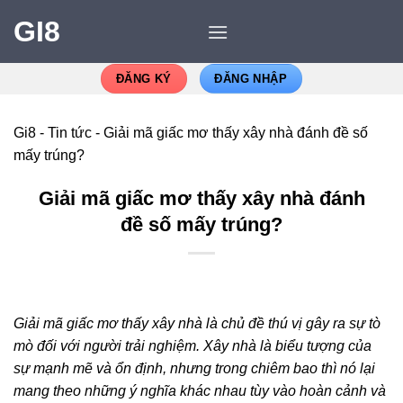
GI8
ĐĂNG KÝ
ĐĂNG NHẬP
Gi8
-
Tin tức
-
Giải mã giấc mơ thấy xây nhà đánh đề số
mấy trúng?
Giải mã giấc mơ thấy xây nhà đánh
đề số mấy trúng?
Giải mã giấc mơ thấy xây nhà là chủ đề thú vị gây ra sự tò
mò đối với người trải nghiệm. Xây nhà là biểu tượng của
sự mạnh mẽ và ổn định, nhưng trong chiêm bao thì nó lại
mang theo những ý nghĩa khác nhau tùy vào hoàn cảnh và