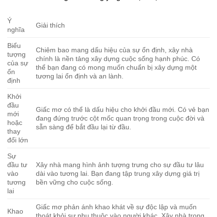
Ý
Giải thích
nghĩa
Biểu
Chiêm bao mang dấu hiệu của sự ổn định, xây nhà
tượng
chính là nền tảng xây dựng cuộc sống hạnh phúc. Có
của sự
thể bạn đang có mong muốn chuẩn bị xây dựng một
ổn
tương lai ổn định và an lành.
định
Khởi
đầu
Giấc mơ có thể là dấu hiệu cho khởi đầu mới. Có vẻ bạn
mới
đang đứng trước cột mốc quan trọng trong cuộc đời và
hoặc
sẵn sàng để bắt đầu lại từ đầu.
thay
đổi lớn
Sự
đầu tư
Xây nhà mang hình ảnh tượng trưng cho sự đầu tư lâu
vào
dài vào tương lai. Bạn đang tập trung xây dựng giá trị
tương
bền vững cho cuộc sống.
lai
Giấc mơ phản ánh khao khát về sự độc lập và muốn
Khao
thoát khỏi sự phụ thuộc vào người khác. Xây nhà trong