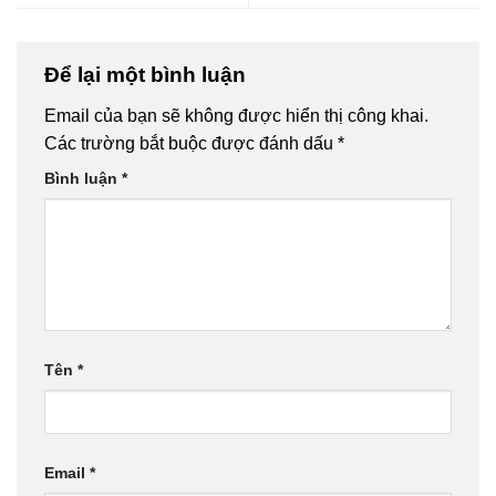
Để lại một bình luận
Email của bạn sẽ không được hiển thị công khai.
Các trường bắt buộc được đánh dấu
*
Bình luận
*
Tên
*
Email
*