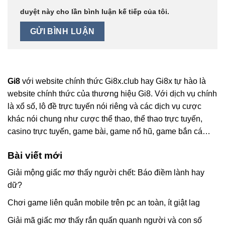
duyệt này cho lần bình luận kế tiếp của tôi.
Gi8
với website chính thức Gi8x.club hay Gi8x
tự hào là
website chính thức của thương hiệu Gi8. Với dịch vụ chính
là xổ số, lô đề trực tuyến nói riêng và các dịch vụ cược
khác nói chung như cược thể thao, thể thao trực tuyến,
casino trực tuyến, game bài, game nổ hũ, game bắn cá…
Bài viết mới
Giải mộng giấc mơ thấy người chết: Báo điềm lành hay
dữ?
Chơi game liên quân mobile trên pc an toàn, ít giật lag
Giải mã giấc mơ thấy rắn quấn quanh người và con số