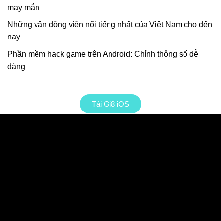
may mắn
Những vận động viên nổi tiếng nhất của Việt Nam cho đến
nay
Phần mềm hack game trên Android: Chỉnh thông số dễ
dàng
Tải Gi8 iOS
Tải Gi8 Android
CSKH Gi8 24/7