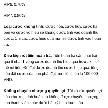
VIP6: 0.70%
VIP7: 0.80%
Loại cược không tính:
Cược hòa, cược hủy, cược hai
bên và cược vô hiệu sẽ không được tính vào doanh thu
cược. Chỉ các cược hiệu quả mới sẽ được tính vào hoàn
trả.
Điều kiện rút tiền hoàn trả:
Tiền hoàn trả cần phải trải
qua ít nhất 1 vòng cược doanh thu hiệu quả trước khi có
thể rút tiền. Để đạt được doanh thu cược hiệu quả, tổng
tiền đặt cược của bạn phải đạt mức tối thiểu là 100.000
VND.
Không chuyển nhượng quyền lợi:
Tất cả các quyền lợi
của chương trình hoàn trả không được chuyển nhượng
cho thành viên khác dưới bất kỳ hình thức nào.