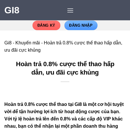
GI8
ĐĂNG KÝ
ĐĂNG NHẬP
Gi8
-
Khuyến mãi
-
Hoàn trả 0.8% cược thể thao hấp dẫn,
ưu đãi cực khủng
Hoàn trả 0.8% cược thể thao hấp
dẫn, ưu đãi cực khủng
Hoàn trả 0.8% cược thể thao tại Gi8 là một cơ hội tuyệt
vời để tận hưởng lợi ích từ hoạt động cược của bạn.
Với tỷ lệ hoàn trả lên đến 0.8% và các cấp độ VIP khác
nhau, bạn có thể nhận lại một phần doanh thu hàng