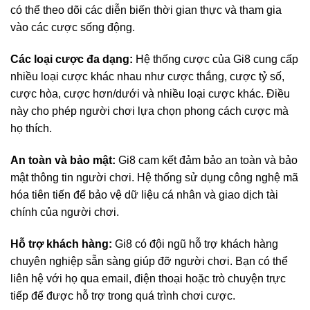
có thể theo dõi các diễn biến thời gian thực và tham gia
vào các cược sống động.
Các loại cược đa dạng:
Hệ thống cược của Gi8 cung cấp
nhiều loại cược khác nhau như cược thắng, cược tỷ số,
cược hòa, cược hơn/dưới và nhiều loại cược khác. Điều
này cho phép người chơi lựa chọn phong cách cược mà
họ thích.
An toàn và bảo mật:
Gi8 cam kết đảm bảo an toàn và bảo
mật thông tin người chơi. Hệ thống sử dụng công nghệ mã
hóa tiên tiến để bảo vệ dữ liệu cá nhân và giao dịch tài
chính của người chơi.
Hỗ trợ khách hàng:
Gi8 có đội ngũ hỗ trợ khách hàng
chuyên nghiệp sẵn sàng giúp đỡ người chơi. Bạn có thể
liên hệ với họ qua email, điện thoại hoặc trò chuyện trực
tiếp để được hỗ trợ trong quá trình chơi cược.