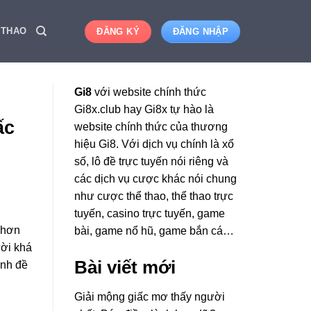
 THAO
ĐĂNG KÝ
ĐĂNG NHẬP
Gi8
với website chính thức
Gi8x.club hay Gi8x
tự hào là
ấc
website chính thức của thương
hiệu Gi8. Với dịch vụ chính là xổ
số, lô đề trực tuyến nói riêng và
các dịch vụ cược khác nói chung
như cược thể thao, thể thao trực
tuyến, casino trực tuyến, game
 hơn
bài, game nổ hũ, game bắn cá…
ười khá
Bài viết mới
ánh đề
Giải mộng giấc mơ thấy người