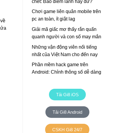
chết: Báo điềm lành hay dữ?
Chơi game liên quân mobile trên
pc an toàn, ít giật lag
 về
cửa
Giải mã giấc mơ thấy rắn quấn
quanh người và con số may mắn
Những vận động viên nổi tiếng
nhất của Việt Nam cho đến nay
Phần mềm hack game trên
Android: Chỉnh thông số dễ dàng
Tải Gi8 iOS
Tải Gi8 Android
CSKH Gi8 24/7