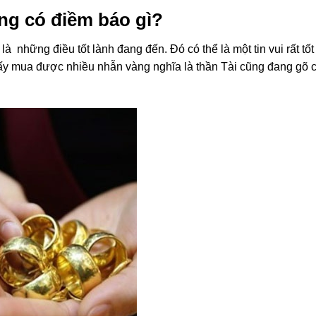
g có điềm báo gì?
những điều tốt lành đang đến. Đó có thể là một tin vui rất tốt
ấy mua được nhiều nhẫn vàng nghĩa là thần Tài cũng đang gõ 