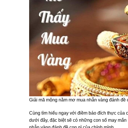
Giải mã mộng nằm mơ mua nhẫn vàng đánh đề c
Cùng tìm hiểu ngay với điềm báo đích thực của 
dưới đây, đặc biệt sẽ có những con số may mắn
nhẫn vàng đánh đề con gì của chính mình.