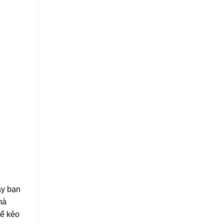
ây bạn
mà
để kẻo