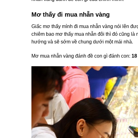
Mơ thấy đi mua nhẫn vàng
Giấc mơ thấy mình đi mua nhẫn vàng nói lên được
chiêm bao mơ thấy mua nhẫn đôi thì đó cũng là m
hướng và sẽ sớm về chung dưới một mái nhà.
Mơ mua nhẫn vàng đánh đề con gì đánh con:
18