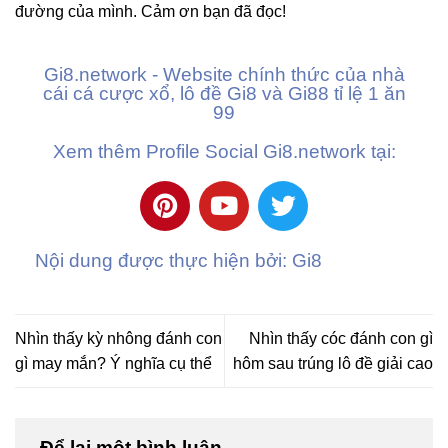
đường của mình. Cảm ơn bạn đã đọc!
Gi8.network - Website chính thức của nhà
cái cá cược xổ, lô đề Gi8 và Gi88 tỉ lệ 1 ăn
99
Xem thêm Profile Social Gi8.network tại:
Nội dung được thực hiện bởi: Gi8
Nhìn thấy kỳ nhông đánh con
Nhìn thấy cóc đánh con gì
gì may mắn? Ý nghĩa cụ thể
hôm sau trúng lô đề giải cao
Để lại một bình luận