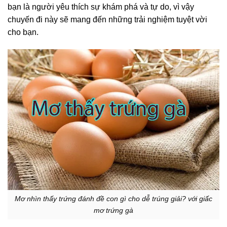
bạn là người yêu thích sự khám phá và tự do, vì vậy
chuyến đi này sẽ mang đến những trải nghiệm tuyệt vời
cho bạn.
Mơ nhìn thấy trứng đánh đề con gì cho dễ trúng giải? với giấc
mơ trứng gà