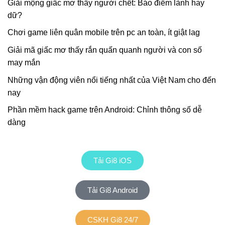
Giải mộng giấc mơ thấy người chết: Báo điềm lành hay
dữ?
Chơi game liên quân mobile trên pc an toàn, ít giật lag
Giải mã giấc mơ thấy rắn quấn quanh người và con số
may mắn
Những vận động viên nổi tiếng nhất của Việt Nam cho đến
nay
Phần mềm hack game trên Android: Chỉnh thông số dễ
dàng
Tải Gi8 iOS
Tải Gi8 Android
CSKH Gi8 24/7