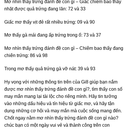
Mơ nhìn thấy trứng đánh đề con gì – Giấc chiêm bao thấy
nhặt được quả trứng đang lăn: 72 và 33
Giấc mơ thấy vịt đẻ rất nhiều trứng: 09 và 90
Mơ thấy gà mái đang ấp trứng trong ổ: 73 và 37
Mơ nhìn thấy trứng đánh đề con gì – Chiêm bao thấy đang
chiên trứng: 86 và 98
Trong mơ thấy quả trứng gà vỡ nát: 39 và 93
Hy vọng với những thông tin trên của Gi8 giúp bạn nắm
được mơ nhìn thấy trứng đánh đề con gì?, tìm thấy con số
may mắn mang lại tài lộc cho riêng mình. Hãy tin tưởng
vào những dấu hiệu và tín hiệu từ giấc mơ, và hãy tận
dụng những cơ hội và may mắn mà cuộc sống mang đến.
Chốt ngay nằm mơ nhìn thấy trứng đánh đề con gì nào?
chúc bạn có một ngày vui vẻ và thành công trên con