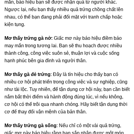
mắn, báo hiệu bạn sẽ được nhận quà từ người khác.
Ngược lại, nếu bạn thấy nhiều quả trứng chồng chất lên
nhau, có thể bạn đang phải đối mặt với tranh chấp hoặc
kiện tụng.
Mơ thấy trứng gà nở:
Giấc mơ này báo hiệu điềm báo
may mắn trong tương lai. Bạn sẽ thu hoạch được nhiều
thành công, công việc suôn sẻ, thuận lợi và cuộc sống
hạnh phúc bên gia đình và người thân.
Mơ thấy gà đẻ trứng
: Đây là tín hiệu cho thấy bạn có
nhiều cơ hội phát triển trong công việc và sự nghiệp, cũng
như tài lộc. Tuy nhiên, để tận dụng cơ hội này, bạn cần biết
nắm bắt thời điểm và hành động đúng lúc, vì nếu không,
cơ hội có thể trôi qua nhanh chóng. Hãy biết tận dụng thời
cơ để thay đổi vận mệnh của bản thân.
Mơ thấy trứng gà sống
: Nếu chỉ có một vài quả trứng,
giấc mơ này báo hiệu rằng bạn sắp nhận được một món