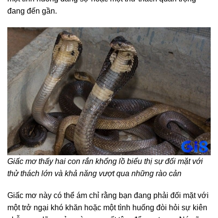
đang đến gần.
Giấc mơ thấy hai con rắn khổng lồ biểu thị sự đối mặt với
thử thách lớn và khả năng vượt qua những rào cản
Giấc mơ này có thể ám chỉ rằng bạn đang phải đối mặt với
một trở ngại khó khăn hoặc một tình huống đòi hỏi sự kiên