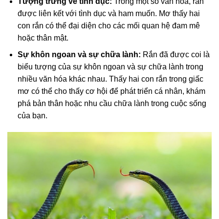
Tượng trưng về tình dục:
Trong một số văn hóa, rắn
được liên kết với tình dục và ham muốn. Mơ thấy hai
con rắn có thể đại diện cho các mối quan hệ đam mê
hoặc thân mật.
Sự khôn ngoan và sự chữa lành:
Rắn đã được coi là
biểu tượng của sự khôn ngoan và sự chữa lành trong
nhiều văn hóa khác nhau. Thấy hai con rắn trong giấc
mơ có thể cho thấy cơ hội để phát triển cá nhân, khám
phá bản thân hoặc nhu cầu chữa lành trong cuộc sống
của bạn.