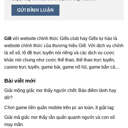
Gi8
với website chính thức Gi8x.club hay Gi8x
tự hào là
website chính thức của thương hiệu Gi8. Với dịch vụ chính
là xổ số, lô đề trực tuyến nói riêng và các dịch vụ cược
khác nói chung như cược thể thao, thể thao trực tuyến,
casino trực tuyến, game bài, game nổ hũ, game bắn cá…
Bài viết mới
Giải mộng giấc mơ thấy người chết: Báo điềm lành hay
dữ?
Chơi game liên quân mobile trên pc an toàn, ít giật lag
Giải mã giấc mơ thấy rắn quấn quanh người và con số
may mắn