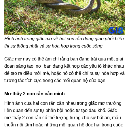
Hình ảnh trong giấc mơ về hai con rắn đang giao phối biểu
thị sự thống nhất và sự hòa hợp trong cuộc sống
Giấc mơ này có thể ám chỉ rằng bạn đang trải qua một giai
đoạn sáng tạo, nơi bạn đang kết hợp các yếu tố khác nhau
để tạo ra điều mới mẻ, hoặc nó có thể chỉ ra sự hòa hợp và
tương tác tích cực trong các mối quan hệ của bạn.
Mơ thấy 2 con rắn cắn mình
Hình ảnh của hai con rắn cắn nhau trong giấc mơ thường
liên quan đến sự tự phản bội hoặc tự tạo đau khổ. Giấc
mơ thấy 2 con rắn có thể tượng trưng cho sự bất an, mâu
thuẫn nội tâm hoặc những mối quan hệ độc hại trong cuộc