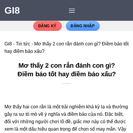
GI8
ĐĂNG KÝ
ĐĂNG NHẬP
Gi8
-
Tin tức
-
Mơ thấy 2 con rắn đánh con gì? Điềm báo tốt
hay điềm báo xấu?
Mơ thấy 2 con rắn đánh con gì?
Điềm báo tốt hay điềm báo xấu?
Mơ thấy hai con rắn là một trải nghiệm khá kỳ lạ và thường
gây ra sự tò mò về ý nghĩa và điềm báo của nó. Đặc biệt,
đối với những người chơi lô đề, giấc mơ này có thể được
xem là một dấu hiệu quan trọng để chọn số may mắn. Vậy