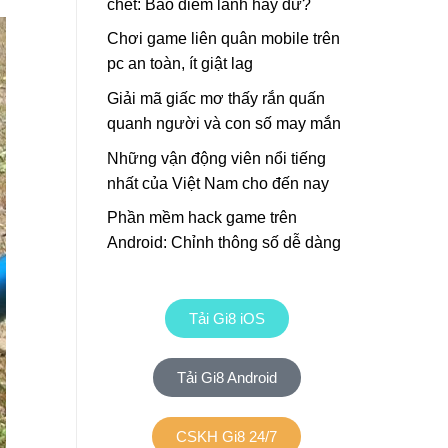
chết: Báo điềm lành hay dữ?
Chơi game liên quân mobile trên
pc an toàn, ít giật lag
Giải mã giấc mơ thấy rắn quấn
quanh người và con số may mắn
Những vận động viên nổi tiếng
nhất của Việt Nam cho đến nay
Phần mềm hack game trên
Android: Chỉnh thông số dễ dàng
Tải Gi8 iOS
Tải Gi8 Android
CSKH Gi8 24/7