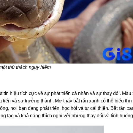
 một thử thách nguy hiểm
tín hiệu tích cực về sự phát triển cá nhân và sự thay đổi. Màu
g tiến và sự trưởng thành. Mơ thấy bắt rắn xanh có thể biểu thị 
ng, nơi bạn đang phát triển, học hỏi và tự cải thiện. Bắt rắn xa
ng tạo và khả năng thích nghi với những thay đổi và tình huống