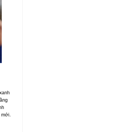
 xanh
rằng
nh
 mới.