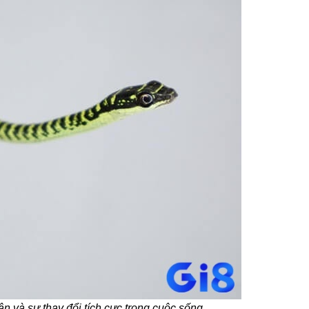
ân và sự thay đổi tích cực trong cuộc sống