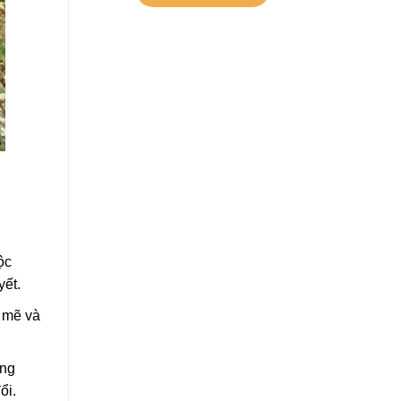
ộc
yết.
h mẽ và
ằng
ổi.