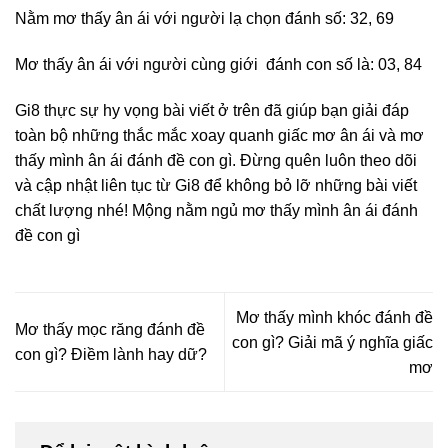
Nằm mơ thấy ân ái với người lạ chọn đánh số: 32, 69
Mơ thấy ân ái với người cùng giới đánh con số là: 03, 84
Gi8 thực sự hy vọng bài viết ở trên đã giúp bạn giải đáp
toàn bộ những thắc mắc xoay quanh giấc mơ ân ái và mơ
thấy mình ân ái đánh đề con gì. Đừng quên luôn theo dõi
và cập nhật liên tục từ Gi8 để không bỏ lỡ những bài viết
chất lượng nhé! Mộng nằm ngủ mơ thấy mình ân ái đánh
đề con gì
Mơ thấy mình khóc đánh đề
Mơ thấy mọc răng đánh đề
con gì? Giải mã ý nghĩa giấc
con gì? Điềm lành hay dữ?
mơ