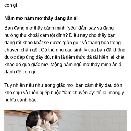
con gì
Nằm mơ nằm mơ thấy đang ân ái
Bạn đang mơ thấy cảnh mình “yêu” đắm say và đang
hưởng thụ khoái cảm tột đỉnh? Điều này cho thấy bạn
đang rất khao khát sẽ được “gần gũi” và thăng hoa trong
chuyện chăn gối. Có thể nhu cầu sinh lý của bạn đã không
được đáp ứng đầy đủ, nên là tiềm thức đã tái hiện lại khát
khao đó qua giấc mơ. Mộng nằm ngủ mơ thấy mình ân ái
đánh đề con gì
Tuy nhiên nếu như trong giấc mơ, bạn cảm thấy đau đớn
khó chịu và luôn bị ép buộc “làm chuyện ấy” thì lại mang ý
nghĩa cảnh báo.