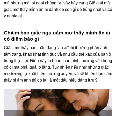
mã nhưng mà lại ngại chúng. Vì vậy hãy cùng Gi8 giải mã
giấc mơ thấy mình ân ái
đánh đề con gì dễ trúng nhất và có
ý nghĩa gì
Chiêm bao giấc ngủ nằm mơ thấy mình ân ái
có điềm báo gì
Giấc mơ thấy bản thân đang “ân ái” thì thường phản ánh
tâm trạng, khao khát tình dục và nhu cầu thể xác của bạn ở
trong thực tại. Điều này là hoàn toàn bình thường và không
có gì mà phải quá lo lắng. Tuy nhiên nếu như những giấc
mơ tương tự xuất hiện thường xuyên, và sẽ khiến bạn cảm
thấy bị ám ảnh thì đó lại là một dấu hiệu đáng lưu ý.