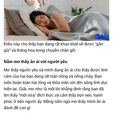
Điều này cho thấy bạn đang rất khao khát sẽ được “gần
gũi” và thăng hoa trong chuyện chăn gối
Nằm mơ thấy ân ái với người yêu
Mơ thấy người yêu và mình đang ân ái cho thấy được tình
cảm của hai bạn đang rất mặn nồng và nồng cháy. Bạn
luôn hoàn toàn hài lòng và thỏa mãn với đời sống tình dục
hiện tại. Giấc mơ như là một lời khẳng định rằng bạn đã
tìm thấy “một nửa” đích thực và cảm thấy trọn vẹn, hạnh
phúc ở bên người ấy. Mộng nằm ngủ mơ thấy mình ân ái
đánh đề con gì