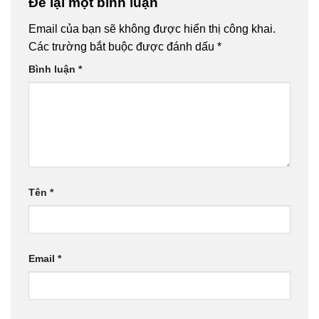
Để lại một bình luận
Email của bạn sẽ không được hiển thị công khai.
Các trường bắt buộc được đánh dấu
*
Bình luận
*
Tên
*
Email
*