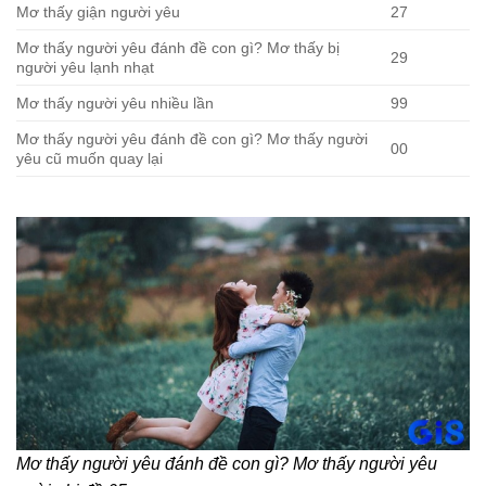
Mơ thấy giận người yêu
27
Mơ thấy người yêu đánh đề con gì? Mơ thấy bị
29
người yêu lạnh nhạt
Mơ thấy người yêu nhiều lần
99
Mơ thấy người yêu đánh đề con gì? Mơ thấy người
00
yêu cũ muốn quay lại
Mơ thấy người yêu đánh đề con gì? Mơ thấy người yêu