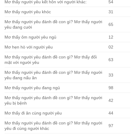
Mơ thấy người yêu kết hôn với người khác:
54
Mơ thấy người yêu khóc
31
Mơ thấy người yêu đánh đề con gì? Mơ thấy người
65
yêu đang cười
Mơ thấy ôm người yêu ngủ
12
Mơ hẹn hò với người yêu
02
Mơ thấy người yêu đánh đề con gì? Mơ thấy đối
63
mặt với người yêu
Mơ thấy người yêu đánh đề con gì? Mơ thấy người
33
yêu đang nấu ăn
Mơ thấy người yêu đang ngủ
98
Mơ thấy người yêu đánh đề con gì? Mơ thấy người
42
yêu bị bệnh
Mơ thấy đi ăn cùng người yêu
44
Mơ thấy người yêu đánh đề con gì? Mơ thấy người
97
yêu đi cùng người khác