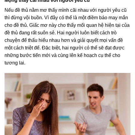
Mộng thấy cãi nhau với người yêu cũ
Nếu đề thủ nằm mơ thấy mình cãi nhau với người yêu cũ
thì đừng vội buồn. Vì đây có thể là một điềm báo may mắn
cho đề thủ. Giấc mơ này cho thấy mối quan hệ hiện tại của
đề thủ đang rất suôn sẻ. Hai người luôn biết cách trò
chuyện để thấu hiểu nhau hơn và giải quyết mọi vấn đề
một cách triệt để. Đặc biệt, hai người có thể sẽ đạt được
những bước tiến mới và cùng lên kế hoạch cụ thể cho
tương lai.