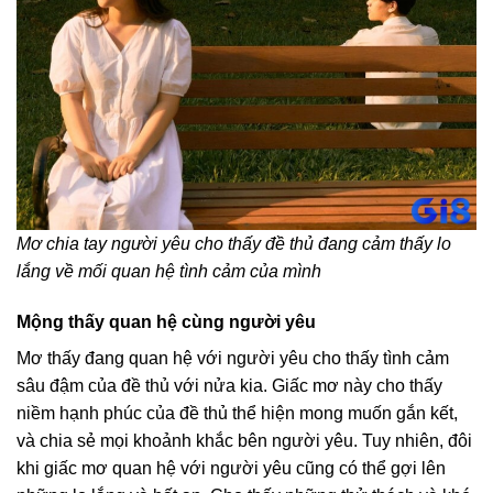
Mơ chia tay người yêu cho thấy đề thủ đang cảm thấy lo
lắng về mối quan hệ tình cảm của mình
Mộng thấy quan hệ cùng người yêu
Mơ thấy đang quan hệ với người yêu cho thấy tình cảm
sâu đậm của đề thủ với nửa kia. Giấc mơ này cho thấy
niềm hạnh phúc của đề thủ thể hiện mong muốn gắn kết,
và chia sẻ mọi khoảnh khắc bên người yêu. Tuy nhiên, đôi
khi giấc mơ quan hệ với người yêu cũng có thể gợi lên