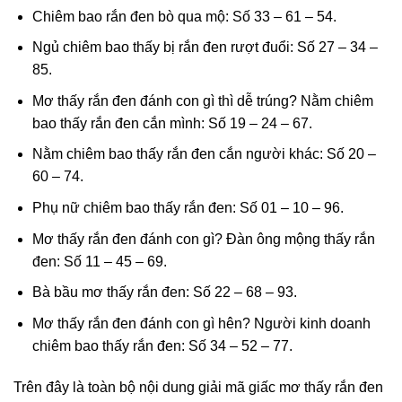
Chiêm bao rắn đen bò qua mộ: Số 33 – 61 – 54.
Ngủ chiêm bao thấy bị rắn đen rượt đuổi: Số 27 – 34 –
85.
Mơ thấy rắn đen đánh con gì thì dễ trúng? Nằm chiêm
bao thấy rắn đen cắn mình: Số 19 – 24 – 67.
Nằm chiêm bao thấy rắn đen cắn người khác: Số 20 –
60 – 74.
Phụ nữ chiêm bao thấy rắn đen: Số 01 – 10 – 96.
Mơ thấy rắn đen đánh con gì? Đàn ông mộng thấy rắn
đen: Số 11 – 45 – 69.
Bà bầu mơ thấy rắn đen: Số 22 – 68 – 93.
Mơ thấy rắn đen đánh con gì hên? Người kinh doanh
chiêm bao thấy rắn đen: Số 34 – 52 – 77.
Trên đây là toàn bộ nội dung giải mã giấc mơ thấy rắn đen