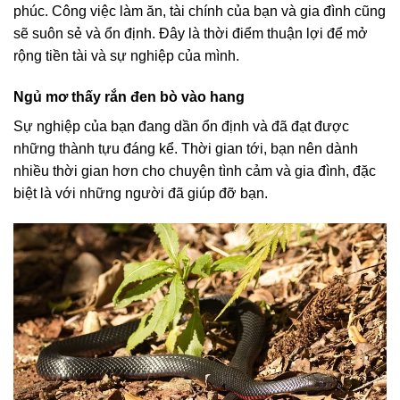
phúc. Công việc làm ăn, tài chính của bạn và gia đình cũng
sẽ suôn sẻ và ổn định. Đây là thời điểm thuận lợi để mở
rộng tiền tài và sự nghiệp của mình.
Ngủ mơ thấy rắn đen bò vào hang
Sự nghiệp của bạn đang dần ổn định và đã đạt được
những thành tựu đáng kể. Thời gian tới, bạn nên dành
nhiều thời gian hơn cho chuyện tình cảm và gia đình, đặc
biệt là với những người đã giúp đỡ bạn.