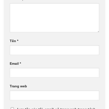
Tên
*
Email
*
Trang web