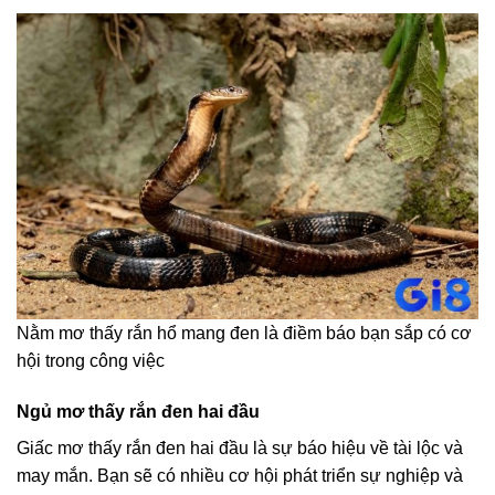
Nằm mơ thấy rắn hổ mang đen là điềm báo bạn sắp có cơ
hội trong công việc
Ngủ mơ thấy rắn đen hai đầu
Giấc mơ thấy rắn đen hai đầu là sự báo hiệu về tài lộc và
may mắn. Bạn sẽ có nhiều cơ hội phát triển sự nghiệp và