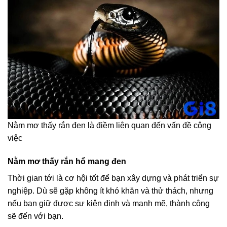
Nằm mơ thấy rắn đen là điềm liên quan đến vấn đề công
việc
Nằm mơ thấy rắn hổ mang đen
Thời gian tới là cơ hội tốt để bạn xây dựng và phát triển sự
nghiệp. Dù sẽ gặp không ít khó khăn và thử thách, nhưng
nếu bạn giữ được sự kiên định và mạnh mẽ, thành công
sẽ đến với bạn.