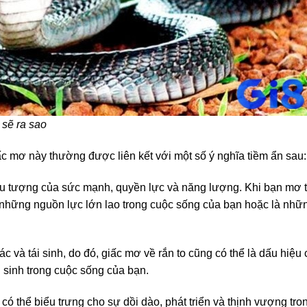
 sẽ ra sao
ấc mơ này thường được liên kết với một số ý nghĩa tiềm ẩn sau:
ểu tượng của sức mạnh, quyền lực và năng lượng. Khi bạn mơ 
ho những nguồn lực lớn lao trong cuộc sống của bạn hoặc là nhữ
c và tái sinh, do đó, giấc mơ về rắn to cũng có thể là dấu hiệu
i sinh trong cuộc sống của bạn.
có thể biểu trưng cho sự dồi dào, phát triển và thịnh vượng tro