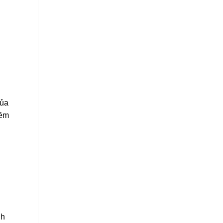
của
iềm
nh