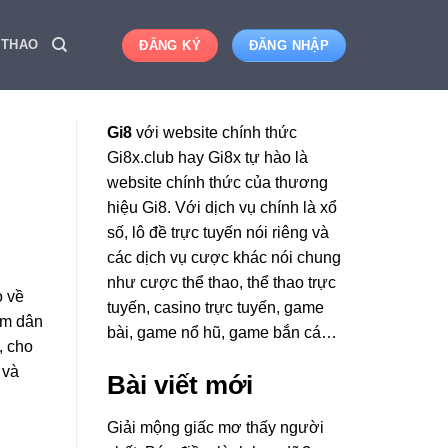
 THAO
ĐĂNG KÝ
ĐĂNG NHẬP
Gi8
với website chính thức
Gi8x.club hay Gi8x
tự hào là
website chính thức của thương
hiệu Gi8. Với dịch vụ chính là xổ
số, lô đề trực tuyến nói riêng và
các dịch vụ cược khác nói chung
như cược thể thao, thể thao trực
o về
tuyến, casino trực tuyến, game
ệm dân
bài, game nổ hũ, game bắn cá…
, cho
 và
Bài viết mới
Giải mộng giấc mơ thấy người