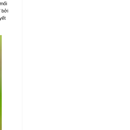
 mối
 bởi
yết