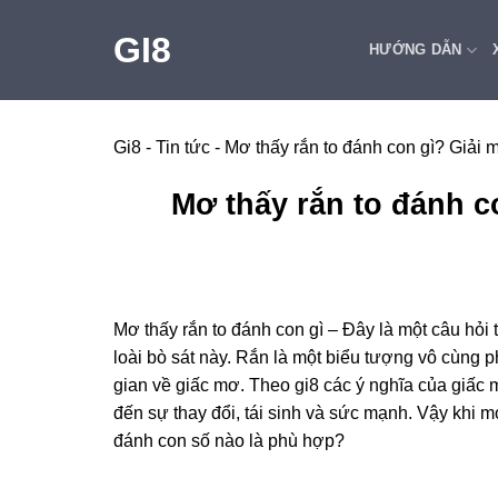
GI8
HƯỚNG DẪN
Gi8
-
Tin tức
-
Mơ thấy rắn to đánh con gì? Giải 
Mơ thấy rắn to đánh c
Mơ thấy rắn to đánh con gì – Đây là một câu hỏ
loài bò sát này. Rắn là một biểu tượng vô cùng 
gian về giấc mơ. Theo gi8 các ý nghĩa của giấc
đến sự thay đổi, tái sinh và sức mạnh. Vậy khi m
đánh con số nào là phù hợp?