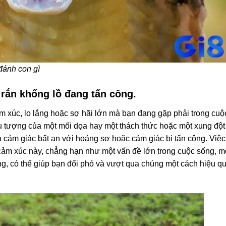
đánh con gì
rắn khổng lồ đang tấn công.
 xúc, lo lắng hoặc sợ hãi lớn mà bạn đang gặp phải trong cuộ
iểu tượng của một mối dọa hay một thách thức hoặc một xung độ
a cảm giác bất an với hoảng sợ hoặc cảm giác bị tấn công. Việc
cảm xúc này, chẳng hạn như một vấn đề lớn trong cuộc sống, m
g, có thể giúp bạn đối phó và vượt qua chúng một cách hiệu q