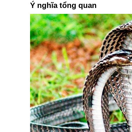
Ý nghĩa tổng quan