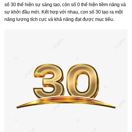
số 30 thể hiện sự sáng tạo, còn số 0 thể hiện tiềm năng và
sự khởi đầu mới. Kết hợp với nhau, con số 30 tạo ra một
năng lượng tích cực và khả năng đạt được mục tiêu.