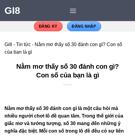
GI8
ĐĂNG KÝ
ĐĂNG NHẬP
Gi8
-
Tin tức
-
Nằm mơ thấy số 30 đánh con gì? Con số
của bạn là gì
Nằm mơ thấy số 30 đánh con gì?
Con số của bạn là gì
Nằm mơ thấy số 30 đánh con gì là một câu hỏi mà
nhiều người chơi lô đề quan tâm. Trong thế giới của
giấc mơ và tưởng tượng, số 30 mang đến những ý
nghĩa đặc biệt. Mỗi con số trong lô đề đều có sự liên