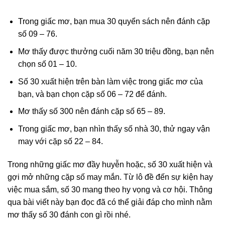
Trong giấc mơ, bạn mua 30 quyển sách nên đánh cặp
số 09 – 76.
Mơ thấy được thưởng cuối năm 30 triệu đồng, bạn nên
chọn số 01 – 10.
Số 30 xuất hiện trên bàn làm việc trong giấc mơ của
bạn, và bạn chọn cặp số 06 – 72 để đánh.
Mơ thấy số 300 nên đánh cặp số 65 – 89.
Trong giấc mơ, bạn nhìn thấy số nhà 30, thử ngay vận
may với cặp số 22 – 84.
Trong những giấc mơ đầy huyễn hoặc, số 30 xuất hiện và
gợi mở những cặp số may mắn. Từ lô đề đến sự kiện hay
việc mua sắm, số 30 mang theo hy vọng và cơ hội. Thông
qua bài viết này bạn đọc đã có thể giải đáp cho mình nằm
mơ thấy số 30 đánh con gì rồi nhé.