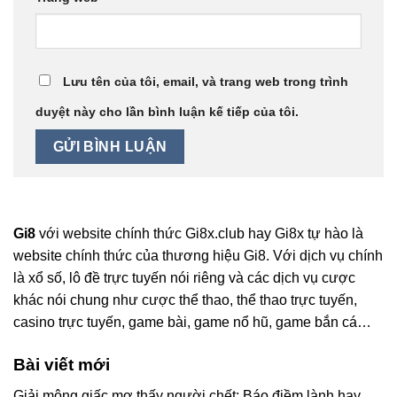
Lưu tên của tôi, email, và trang web trong trình
duyệt này cho lần bình luận kế tiếp của tôi.
Gi8
với website chính thức Gi8x.club hay Gi8x
tự hào là
website chính thức của thương hiệu Gi8. Với dịch vụ chính
là xổ số, lô đề trực tuyến nói riêng và các dịch vụ cược
khác nói chung như cược thể thao, thể thao trực tuyến,
casino trực tuyến, game bài, game nổ hũ, game bắn cá…
Bài viết mới
Giải mộng giấc mơ thấy người chết: Báo điềm lành hay