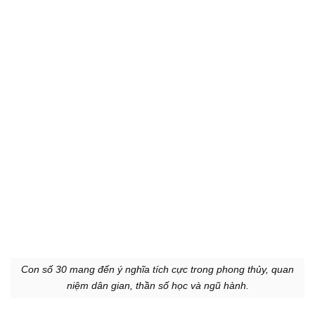
Con số 30 mang đến ý nghĩa tích cực trong phong thủy, quan
niệm dân gian, thần số học và ngũ hành.