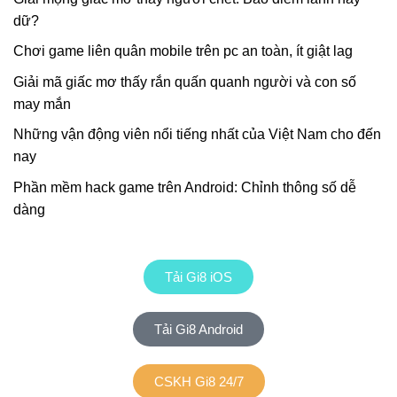
dữ?
Chơi game liên quân mobile trên pc an toàn, ít giật lag
Giải mã giấc mơ thấy rắn quấn quanh người và con số
may mắn
Những vận động viên nổi tiếng nhất của Việt Nam cho đến
nay
Phần mềm hack game trên Android: Chỉnh thông số dễ
dàng
Tải Gi8 iOS
Tải Gi8 Android
CSKH Gi8 24/7