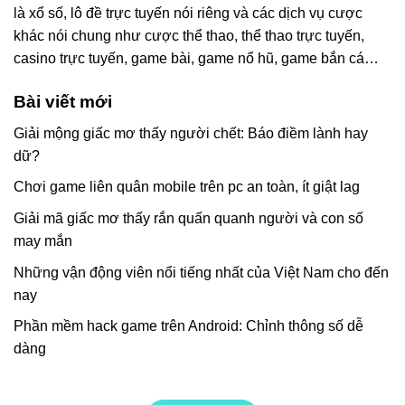
là xổ số, lô đề trực tuyến nói riêng và các dịch vụ cược
khác nói chung như cược thể thao, thể thao trực tuyến,
casino trực tuyến, game bài, game nổ hũ, game bắn cá…
Bài viết mới
Giải mộng giấc mơ thấy người chết: Báo điềm lành hay
dữ?
Chơi game liên quân mobile trên pc an toàn, ít giật lag
Giải mã giấc mơ thấy rắn quấn quanh người và con số
may mắn
Những vận động viên nổi tiếng nhất của Việt Nam cho đến
nay
Phần mềm hack game trên Android: Chỉnh thông số dễ
dàng