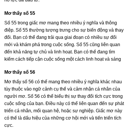
Mơ thấy số 55
Số 55 trong giấc mơ mang theo nhiều ý nghĩa và thông
điệp. Số 55 thường tượng trưng cho sự biến động và thay
đổi. Bạn có thể đang trải qua giai đoạn có nhiều sự đổi
mới và khám phá trong cuộc sống. Số 55 cũng liên quan
đến khả năng tự chủ và linh hoạt. Bạn có thể đang tìm
kiếm cách tiếp cận cuộc sống một cách linh hoạt và sáng
Mơ thấy số 56
Mơ thấy số 56 có thể mang theo nhiều ý nghĩa khác nhau
tùy thuộc vào ngữ cảnh cụ thể và cảm nhận cá nhân của
người mơ. Số 56 có thể biểu thị sự thay đổi tích cực trong
cuộc sống của bạn. Điều này có thể liên quan đến sự phát
triển cá nhân, mối quan hệ, hoặc sự nghiệp. Giấc mơ này
có thể là dấu hiệu của những cơ hội mới và tiến triển tích
cực.