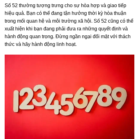
Số 52 thường tượng trưng cho sự hòa hợp và giao tiếp
hiệu quả. Bạn có thể đang tận hưởng thời kỳ hòa thuận
trong mối quan hệ và môi trường xã hội. Số 52 cũng có thể
xuất hiện khi bạn đang phải đưa ra những quyết định và
hành động quan trọng. Đừng ngần ngại đối mặt với thách
thức và hãy hành động linh hoạt.