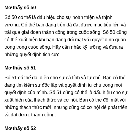
Mơ thấy số 50
Số 50 có thể là dấu hiệu cho sự hoàn thiện và thịnh
vượng. Có thể bạn đang trên đà đạt được mục tiêu lớn và
trải qua giai đoạn thành công trong cuộc sống. Số 50 cũng
có thể xuất hiện khi bạn đang đối mặt với quyết định quan
trọng trong cuộc sống. Hãy cân nhắc kỹ lưỡng và đưa ra
những quyết định tích cực.
Mơ thấy số 51
Số 51 có thể đại diện cho sự cá tính và tự chủ. Bạn có thể
đang tìm kiếm sự độc lập và quyết định tự chủ trong mọi
quyết định của mình. Số 51 cũng có thể là dấu hiệu cho sự
xuất hiện của thách thức và cơ hội. Bạn có thể đối mặt với
những thách thức mới, nhưng cũng có cơ hội để phát triển
và đạt được thành công.
Mơ thấy số 52