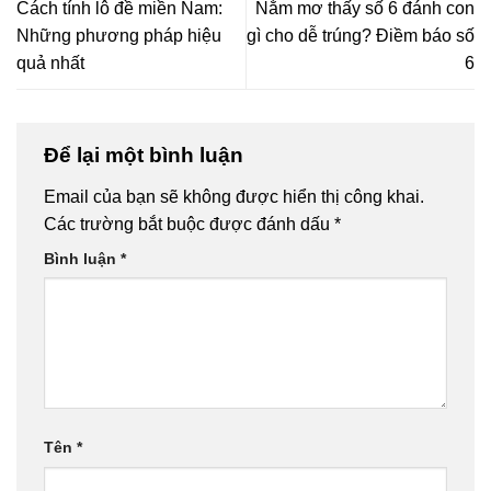
Cách tính lô đề miền Nam:
Nằm mơ thấy số 6 đánh con
Những phương pháp hiệu
gì cho dễ trúng? Điềm báo số
quả nhất
6
Để lại một bình luận
Email của bạn sẽ không được hiển thị công khai.
Các trường bắt buộc được đánh dấu
*
Bình luận
*
Tên
*