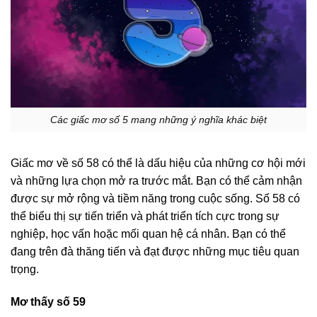
Các giấc mơ số 5 mang những ý nghĩa khác biệt
Giấc mơ về số 58 có thể là dấu hiệu của những cơ hội mới
và những lựa chọn mở ra trước mắt. Bạn có thể cảm nhận
được sự mở rộng và tiềm năng trong cuộc sống. Số 58 có
thể biểu thị sự tiến triển và phát triển tích cực trong sự
nghiệp, học vấn hoặc mối quan hệ cá nhân. Bạn có thể
đang trên đà thăng tiến và đạt được những mục tiêu quan
trọng.
Mơ thấy số 59