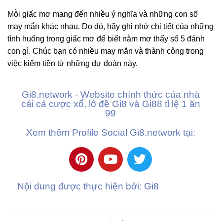
Mỗi giấc mơ mang đến nhiều ý nghĩa và những con số
may mắn khác nhau. Do đó, hãy ghi nhớ chi tiết của những
tình huống trong giấc mơ để biết nằm mơ thấy số 5 đánh
con gì. Chúc bạn có nhiều may mắn và thành công trong
việc kiếm tiền từ những dự đoán này.
Gi8.network - Website chính thức của nhà
cái cá cược xổ, lô đề Gi8 và Gi88 tỉ lệ 1 ăn
99
Xem thêm Profile Social Gi8.network tại:
Nội dung được thực hiện bởi: Gi8