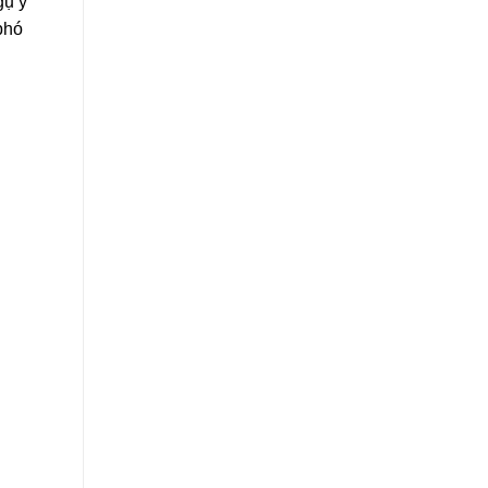
gụ ý
phó