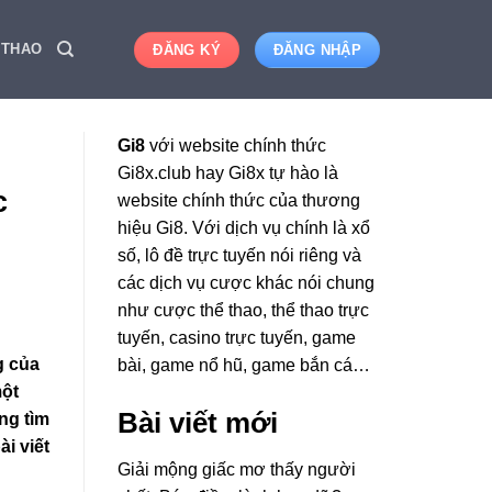
 THAO
ĐĂNG KÝ
ĐĂNG NHẬP
Gi8
với website chính thức
Gi8x.club hay Gi8x
tự hào là
c
website chính thức của thương
hiệu Gi8. Với dịch vụ chính là xổ
số, lô đề trực tuyến nói riêng và
các dịch vụ cược khác nói chung
như cược thể thao, thể thao trực
tuyến, casino trực tuyến, game
g của
bài, game nổ hũ, game bắn cá…
một
Bài viết mới
ng tìm
i viết
Giải mộng giấc mơ thấy người