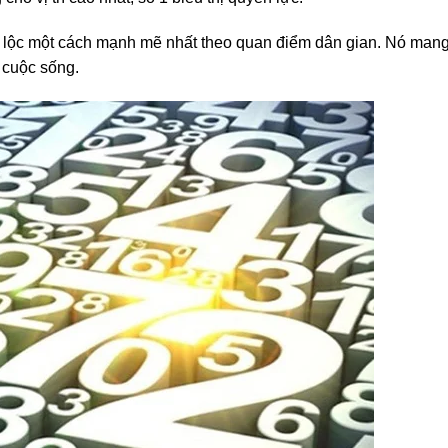
 tài lộc một cách mạnh mẽ nhất theo quan điểm dân gian. Nó man
 cuộc sống.