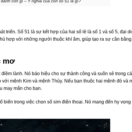
đánh con gì – Ý nghĩa của con số 51 là gì?
triển. Số 51 là sự kết hợp của hai số lẻ là số 1 và số 5, đại d
hù hợp với những người thuộc khí âm, giúp tạo ra sự cân bằng
c mơ
t điềm lành. Nó báo hiệu cho sự thành công và suôn sẻ trong cá
ợp với mệnh Kim và mệnh Thủy. Nếu bạn thuộc hai mệnh đó và 
ều may mắn cho bạn.
 biến trong việc chọn số sim điện thoại. Nó mang đến hy vọng 