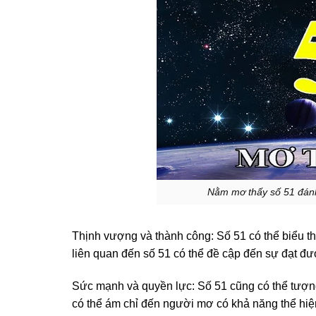
Nằm mơ thấy số 51 đánh
Thịnh vượng và thành công: Số 51 có thể biểu t
liên quan đến số 51 có thể đề cập đến sự đạt được
Sức mạnh và quyền lực: Số 51 cũng có thể tượn
có thể ám chỉ đến người mơ có khả năng thể hiện