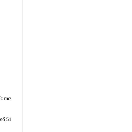
iấc mơ
 số 51