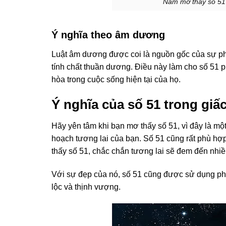
Nằm mơ thấy số 51 
Ý nghĩa theo âm dương
Luật âm dương được coi là nguồn gốc của sự phát 
tính chất thuần dương. Điều này làm cho số 51 p
hòa trong cuộc sống hiện tại của họ.
Ý nghĩa của số 51 trong giấ
Hãy yên tâm khi bạn mơ thấy số 51, vì đây là mộ
hoạch tương lai của bạn. Số 51 cũng rất phù h
thấy số 51, chắc chắn tương lai sẽ đem đến nhi
Với sự đẹp của nó, số 51 cũng được sử dụng phổ
lộc và thịnh vượng.