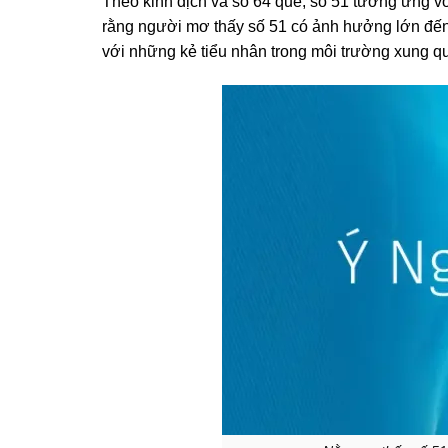
Theo kinh dịch và số 64 quẻ, số 51 tương ứng v
rằng người mơ thấy số 51 có ảnh hưởng lớn đế
với những kẻ tiểu nhân trong môi trường xung q