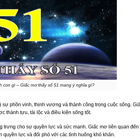
 con gì – Giấc mơ thấy số 51 mang ý nghĩa gì?
hị sự phồn vinh, thịnh vượng và thành công trong cuộc sống. G
 thành tựu, tài lộc và điều kiện sống tốt.
g trưng cho sự quyền lực và sức mạnh. Giấc mơ liên quan đến
 quyền lực và đối phó với các tình huống khó khăn.