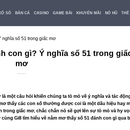
XỔ SỐ
BẮN CÁ
CASINO
GAME BÀI
KHUYẾN MÃI
NỔ HŨ
THỂ
 nghĩa số 51 trong giấc mơ
 con gì? Ý nghĩa số 51 trong giấ
mơ
là một câu hỏi khiến chúng ta tò mò về ý nghĩa và tác độn
 mơ thấy các con số thường được coi là một dấu hiệu hay 
ện trong giấc mơ, chắc chắn nó sẽ gợi lên sự tò mò và hy vọ
ãy cùng
Gi8
tìm hiểu về nằm mơ thấy số 51 đánh con gì qua bà