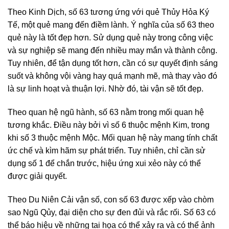
Theo Kinh Dịch, số 63 tương ứng với quẻ Thủy Hỏa Ký
Tế, một quẻ mang đến điềm lành. Ý nghĩa của số 63 theo
quẻ này là tốt đẹp hơn. Sử dụng quẻ này trong công việc
và sự nghiệp sẽ mang đến nhiều may mắn và thành công.
Tuy nhiên, để tận dụng tốt hơn, cần có sự quyết định sáng
suốt và không vội vàng hay quá mạnh mẽ, mà thay vào đó
là sự linh hoạt và thuận lợi. Nhờ đó, tài vận sẽ tốt đẹp.
Theo quan hệ ngũ hành, số 63 nằm trong mối quan hệ
tương khắc. Điều này bởi vì số 6 thuộc mệnh Kim, trong
khi số 3 thuộc mệnh Mộc. Mối quan hệ này mang tính chất
ức chế và kìm hãm sự phát triển. Tuy nhiên, chỉ cần sử
dụng số 1 để chắn trước, hiệu ứng xui xẻo này có thể
được giải quyết.
Theo Du Niên Cải vận số, con số 63 được xếp vào chòm
sao Ngũ Qủy, đại diện cho sự đen đủi và rắc rối. Số 63 có
thể báo hiệu về những tai họa có thể xảy ra và có thể ảnh