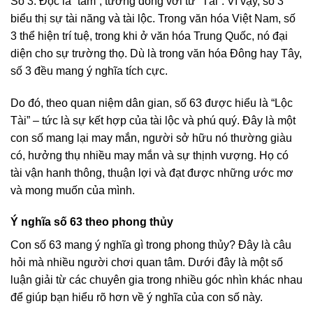
Số 3: Đọc là “tam”, tương đồng với từ “Tài”. Vì vậy, số 3
biểu thị sự tài năng và tài lộc. Trong văn hóa Việt Nam, số
3 thể hiện trí tuệ, trong khi ở văn hóa Trung Quốc, nó đại
diện cho sự trường thọ. Dù là trong văn hóa Đông hay Tây,
số 3 đều mang ý nghĩa tích cực.
Do đó, theo quan niệm dân gian, số 63 được hiểu là “Lộc
Tài” – tức là sự kết hợp của tài lộc và phú quý. Đây là một
con số mang lại may mắn, người sở hữu nó thường giàu
có, hưởng thụ nhiều may mắn và sự thịnh vượng. Họ có
tài vận hanh thông, thuận lợi và đạt được những ước mơ
và mong muốn của mình.
Ý nghĩa số 63 theo phong thủy
Con số 63 mang ý nghĩa gì trong phong thủy? Đây là câu
hỏi mà nhiều người chơi quan tâm. Dưới đây là một số
luận giải từ các chuyên gia trong nhiều góc nhìn khác nhau
để giúp bạn hiểu rõ hơn về ý nghĩa của con số này.