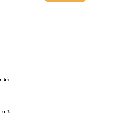
ự đổi
g cuộc