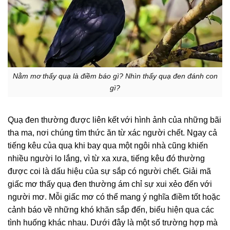
Nằm mơ thấy quạ là điềm báo gì? Nhìn thấy quạ đen đánh con
gì?
Quạ đen thường được liên kết với hình ảnh của những bãi
tha ma, nơi chúng tìm thức ăn từ xác người chết. Ngay cả
tiếng kêu của quạ khi bay qua một ngôi nhà cũng khiến
nhiều người lo lắng, vì từ xa xưa, tiếng kêu đó thường
được coi là dấu hiệu của sự sắp có người chết. Giải mã
giấc mơ thấy quạ đen thường ám chỉ sự xui xẻo đến với
người mơ. Mỗi giấc mơ có thể mang ý nghĩa điềm tốt hoặc
cảnh báo về những khó khăn sắp đến, biểu hiện qua các
tình huống khác nhau. Dưới đây là một số trường hợp mà