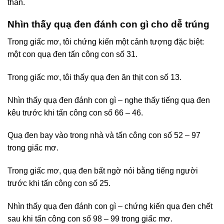
thân.
Nhìn thấy quạ đen đánh con gì cho dễ trúng
Trong giấc mơ, tôi chứng kiến một cảnh tượng đặc biệt:
một con quạ đen tấn công con số 31.
Trong giấc mơ, tôi thấy quạ đen ăn thịt con số 13.
Nhìn thấy quạ đen đánh con gì – nghe thấy tiếng quạ đen
kêu trước khi tấn công con số 66 – 46.
Quạ đen bay vào trong nhà và tấn công con số 52 – 97
trong giấc mơ.
Trong giấc mơ, quạ đen bất ngờ nói bằng tiếng người
trước khi tấn công con số 25.
Nhìn thấy quạ đen đánh con gì – chứng kiến quạ đen chết
sau khi tấn công con số 98 – 99 trong giấc mơ.