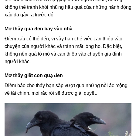
không thể tránh khỏi những hậu quả của những hành động
xấu đã gây ra trước đó.
Mơ thấy quạ đen bay vào nhà
Điềm xấu có thể đến, vì vậy hạn chế việc can thiệp vào
chuyện của người khác và tránh mất lòng họ. Đặc biệt,
không nên quá tò mò và can thiệp vào chuyện gia đình
người khác.
Mơ thấy giết con quạ đen
Điềm báo cho thấy bạn sắp vượt qua những nỗi ác mộng
về tài chính, mọi rắc rối sẽ được giải quyết.