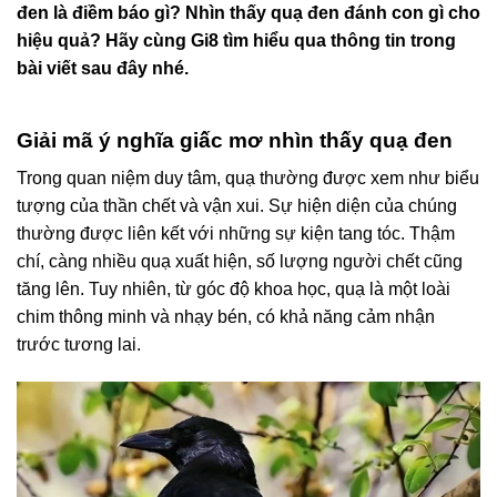
đen là điềm báo gì? Nhìn thấy quạ đen đánh con gì cho
hiệu quả? Hãy cùng
Gi8
tìm hiểu qua thông tin trong
bài viết sau đây nhé.
Giải mã ý nghĩa giấc mơ nhìn thấy quạ đen
Trong quan niệm duy tâm, quạ thường được xem như biểu
tượng của thần chết và vận xui. Sự hiện diện của chúng
thường được liên kết với những sự kiện tang tóc. Thậm
chí, càng nhiều quạ xuất hiện, số lượng người chết cũng
tăng lên. Tuy nhiên, từ góc độ khoa học, quạ là một loài
chim thông minh và nhạy bén, có khả năng cảm nhận
trước tương lai.