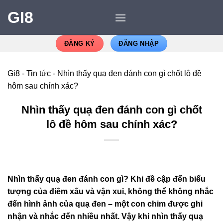
GI8
ĐĂNG KÝ
ĐĂNG NHẬP
Gi8
-
Tin tức
-
Nhìn thấy quạ đen đánh con gì chốt lô đề
hôm sau chính xác?
Nhìn thấy quạ đen đánh con gì chốt
lô đề hôm sau chính xác?
Nhìn thấy quạ đen đánh con gì? Khi đề cập đến biểu
tượng của điềm xấu và vận xui, không thể không nhắc
đến hình ảnh của quạ đen – một con chim được ghi
nhận và nhắc đến nhiều nhất. Vậy khi nhìn thấy quạ