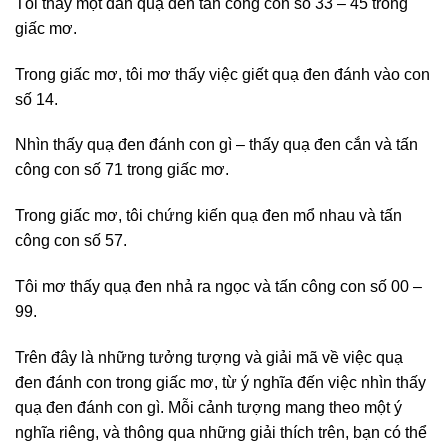
Tôi thấy một đàn quạ đen tấn công con số 33 – 45 trong
giấc mơ.
Trong giấc mơ, tôi mơ thấy việc giết quạ đen đánh vào con
số 14.
Nhìn thấy quạ đen đánh con gì – thấy quạ đen cắn và tấn
công con số 71 trong giấc mơ.
Trong giấc mơ, tôi chứng kiến quạ đen mổ nhau và tấn
công con số 57.
Tôi mơ thấy quạ đen nhả ra ngọc và tấn công con số 00 –
99.
Trên đây là những tưởng tượng và giải mã về việc quạ
đen đánh con trong giấc mơ, từ ý nghĩa đến việc nhìn thấy
quạ đen đánh con gì. Mỗi cảnh tượng mang theo một ý
nghĩa riêng, và thông qua những giải thích trên, bạn có thể