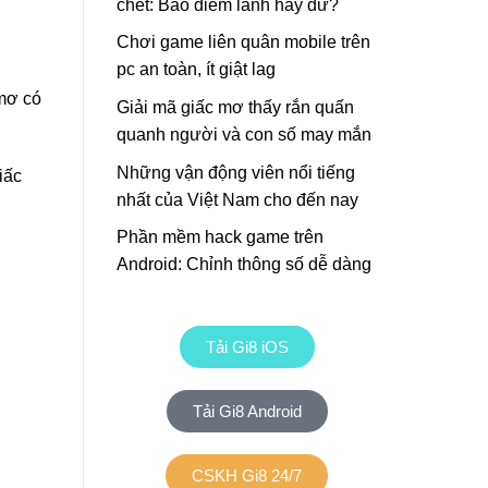
chết: Báo điềm lành hay dữ?
Chơi game liên quân mobile trên
pc an toàn, ít giật lag
 mơ có
Giải mã giấc mơ thấy rắn quấn
quanh người và con số may mắn
Những vận động viên nổi tiếng
iấc
nhất của Việt Nam cho đến nay
Phần mềm hack game trên
Android: Chỉnh thông số dễ dàng
Tải Gi8 iOS
Tải Gi8 Android
CSKH Gi8 24/7