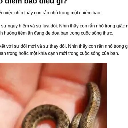
ỏ điềm báo điều gì?
ến việc nhìn thấy con rắn nhỏ trong một chiêm bao:
sự nguy hiểm và sự lừa dối. Nhìn thấy con rắn nhỏ trong giấc
nh huống tiềm ẩn đang đe dọa bạn trong cuộc sống thực.
t với sự đổi mới và sự thay đổi. Nhìn thấy con rắn nhỏ trong g
uan trọng hoặc một khía cạnh mới trong cuộc sống của bạn.