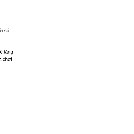
ới số
để tăng
c chơi