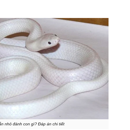
ắn nhỏ đánh con gì? Đáp án chi tiết