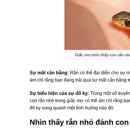
Giấc mơ nhìn thấy con rắn nh
Sự mất cân bằng:
Rắn có thể đại diện cho sự m
ám chỉ rằng bạn đang trải qua sự mất cân bằng 
Sự biểu hiện của sự đố kỵ:
Trong một số truyền 
con rắn nhỏ trong giấc mơ có thể ám chỉ rằng b
đố kỵ xung quanh một tình huống nào đó.
Nhìn thấy rắn nhỏ đánh con 