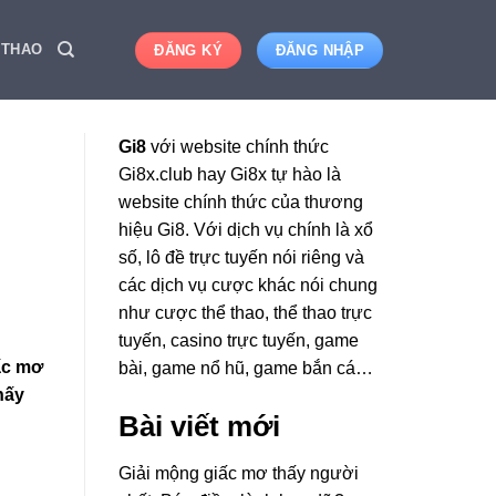
 THAO
ĐĂNG KÝ
ĐĂNG NHẬP
Gi8
với website chính thức
Gi8x.club hay Gi8x
tự hào là
website chính thức của thương
hiệu Gi8. Với dịch vụ chính là xổ
số, lô đề trực tuyến nói riêng và
các dịch vụ cược khác nói chung
như cược thể thao, thể thao trực
tuyến, casino trực tuyến, game
ấc mơ
bài, game nổ hũ, game bắn cá…
hấy
Bài viết mới
Giải mộng giấc mơ thấy người