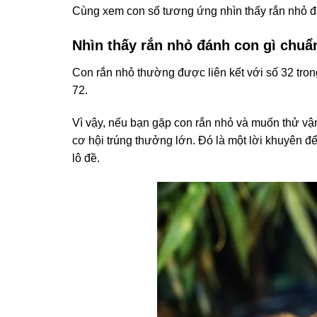
Cùng xem con số tương ứng nhìn thấy rắn nhỏ đán
Nhìn thấy rắn nhỏ đánh con gì chuẩ
Con rắn nhỏ thường được liên kết với số 32 trong
72.
Vì vậy, nếu bạn gặp con rắn nhỏ và muốn thử vận
cơ hội trúng thưởng lớn. Đó là một lời khuyên đ
lô đề.