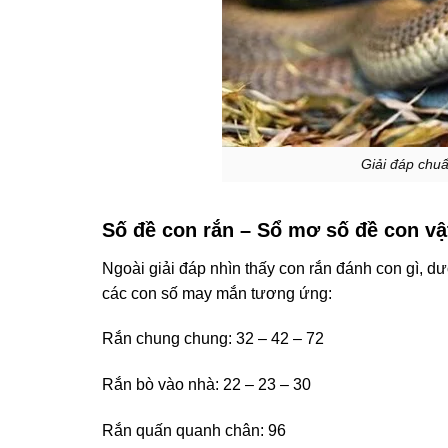
Giải đáp chuẩ
Số đề con rắn – Sổ mơ số đề con vậ
Ngoài giải đáp nhìn thấy con rắn đánh con gì, dư
các con số may mắn tương ứng:
Rắn chung chung: 32 – 42 – 72
Rắn bò vào nhà: 22 – 23 – 30
Rắn quấn quanh chân: 96