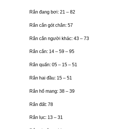
Rắn đang bơi: 21 – 82
Rắn cắn gót chân: 57
Rắn cắn người khác: 43 – 73
Rắn cắn: 14 – 59 – 95
Rắn quấn: 05 – 15 – 51
Rắn hai đầu: 15 – 51
Rắn hổ mang: 38 – 39
Rắn đất: 78
Rắn lục: 13 – 31