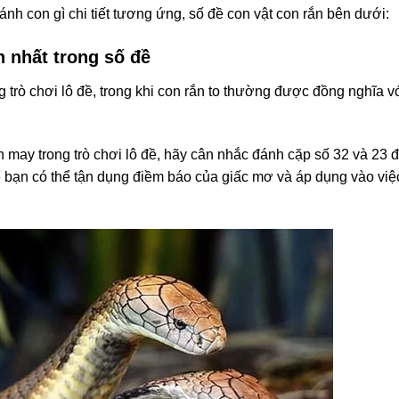
h con gì chi tiết tương ứng, số đề con vật con rắn bên dưới:
n nhất trong số đề
 trò chơi lô đề, trong khi con rắn to thường được đồng nghĩa v
 may trong trò chơi lô đề, hãy cân nhắc đánh cặp số 32 và 23 
ể bạn có thể tận dụng điềm báo của giấc mơ và áp dụng vào việ