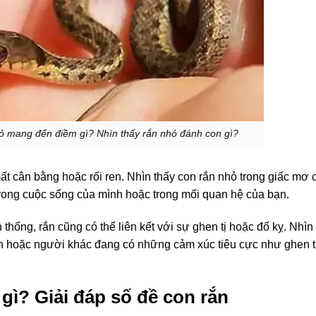
ỏ mang đến điềm gì? Nhìn thấy rắn nhỏ đánh con gì?
ất cân bằng hoặc rối ren. Nhìn thấy con rắn nhỏ trong giấc mơ 
trong cuộc sống của mình hoặc trong mối quan hệ của bạn.
thống, rắn cũng có thể liên kết với sự ghen tị hoặc đố kỵ. Nhìn
ạn hoặc người khác đang có những cảm xúc tiêu cực như ghen t
gì? Giải đáp số đề con rắn