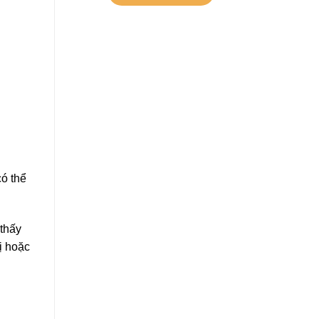
có thể
 thấy
ị hoặc