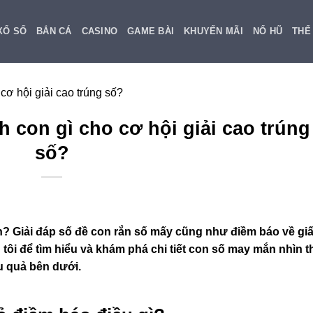
XỔ SỐ
BẮN CÁ
CASINO
GAME BÀI
KHUYẾN MÃI
NỔ HŨ
THỂ
cơ hội giải cao trúng số?
h con gì cho cơ hội giải cao trúng
số?
n? Giải đáp số đề con rắn số mấy cũng như điềm báo về gi
tôi để tìm hiểu và khám phá chi tiết con số may mắn nhìn t
u quả bên dưới.