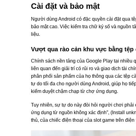
Cài đặt và bảo mật
Người dùng Android có đặc quyền cài đặt qua tệp
bảo mật cao. Việc kiểm tra chữ ký số và nguồn t
liệu.
Vượt qua rào cản khu vực bằng tệp c
Chính sách nền tảng của Google Play tại nhiều 
liên quan đến giải trí có rủi ro và giao dịch tài c
phân phối sản phẩm của họ thông qua các tệp cài 
tự do tối đa cho người dùng Android, giúp họ ti
kiểm duyệt chậm chạp từ chợ ứng dụng.
Tuy nhiên, sự tự do này đòi hỏi người chơi phải 
ứng dụng từ nguồn không xác định”, (Install un
thủ, của chiếc điện thoại của slot game trên điện 