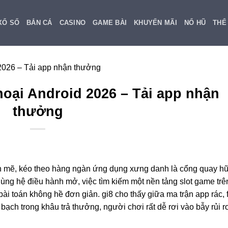
XỔ SỐ
BẮN CÁ
CASINO
GAME BÀI
KHUYẾN MÃI
NỔ HŨ
THỂ
 2026 – Tải app nhận thưởng
hoại Android 2026 – Tải app nhận
thưởng
ạnh mẽ, kéo theo hàng ngàn ứng dụng xưng danh là cổng quay h
 dùng hệ điều hành mở, việc tìm kiếm một nền tảng slot game trê
bài toán không hề đơn giản. gi8 cho thấy giữa ma trận app rác, f
ch trong khâu trả thưởng, người chơi rất dễ rơi vào bẫy rủi ro