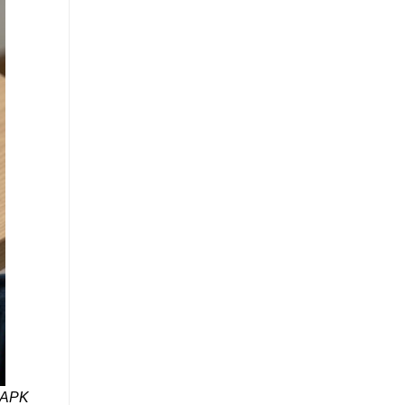
; APK