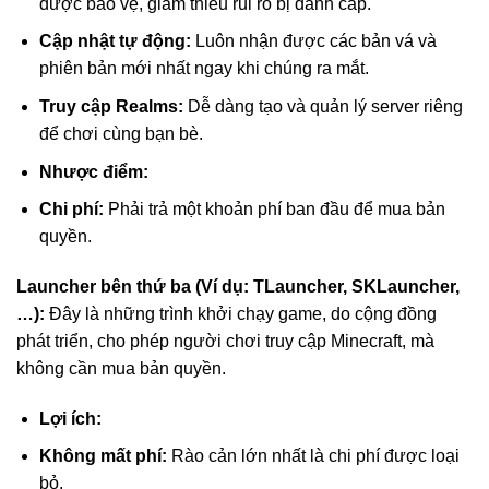
được bảo vệ, giảm thiểu rủi ro bị đánh cắp.
Cập nhật tự động:
Luôn nhận được các bản vá và
phiên bản mới nhất ngay khi chúng ra mắt.
Truy cập Realms:
Dễ dàng tạo và quản lý server riêng
để chơi cùng bạn bè.
Nhược điểm:
Chi phí:
Phải trả một khoản phí ban đầu để mua bản
quyền.
Launcher bên thứ ba (Ví dụ: TLauncher, SKLauncher,
…):
Đây là những trình khởi chạy game, do cộng đồng
phát triển, cho phép người chơi truy cập Minecraft, mà
không cần mua bản quyền.
Lợi ích:
Không mất phí:
Rào cản lớn nhất là chi phí được loại
bỏ.