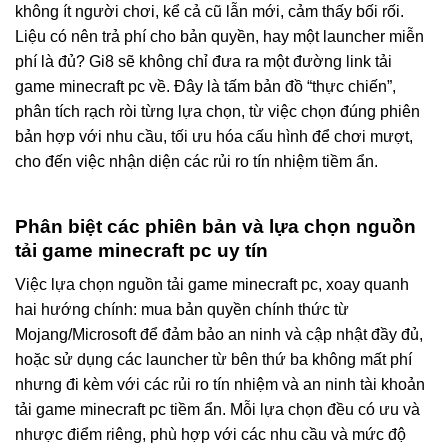
không ít người chơi, kể cả cũ lẫn mới, cảm thấy bối rối.
Liệu có nên trả phí cho bản quyền, hay một launcher miễn
phí là đủ? Gi8 sẽ không chỉ đưa ra một đường link tải
game minecraft pc về. Đây là tấm bản đồ “thực chiến”,
phân tích rạch ròi từng lựa chọn, từ việc chọn đúng phiên
bản hợp với nhu cầu, tối ưu hóa cấu hình để chơi mượt,
cho đến việc nhận diện các rủi ro tín nhiệm tiềm ẩn.
Phân biệt các phiên bản và lựa chọn nguồn
tải game minecraft pc uy tín
Việc lựa chọn nguồn tải game minecraft pc, xoay quanh
hai hướng chính: mua bản quyền chính thức từ
Mojang/Microsoft để đảm bảo an ninh và cập nhật đầy đủ,
hoặc sử dụng các launcher từ bên thứ ba không mất phí
nhưng đi kèm với các rủi ro tín nhiệm và an ninh tài khoản
tải game minecraft pc tiềm ẩn. Mỗi lựa chọn đều có ưu và
nhược điểm riêng, phù hợp với các nhu cầu và mức độ