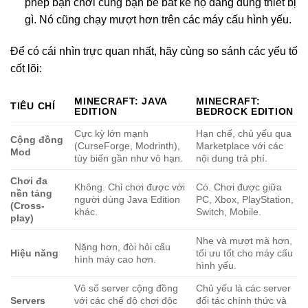
phép bạn chơi cùng bạn bè bất kể họ đang dùng thiết bị
gì. Nó cũng chạy mượt hơn trên các máy cấu hình yếu.
Để có cái nhìn trực quan nhất, hãy cùng so sánh các yếu tố
cốt lõi:
MINECRAFT: JAVA
MINECRAFT:
TIÊU CHÍ
EDITION
BEDROCK EDITION
Cực kỳ lớn mạnh
Hạn chế, chủ yếu qua
Cộng đồng
(CurseForge, Modrinth),
Marketplace với các
Mod
tùy biến gần như vô hạn.
nội dung trả phí.
Chơi đa
Không. Chỉ chơi được với
Có. Chơi được giữa
nền tảng
người dùng Java Edition
PC, Xbox, PlayStation,
(Cross-
khác.
Switch, Mobile.
play)
Nhẹ và mượt mà hơn,
Nặng hơn, đòi hỏi cấu
Hiệu năng
tối ưu tốt cho máy cấu
hình máy cao hơn.
hình yếu.
Vô số server cộng đồng
Chủ yếu là các server
Servers
với các chế độ chơi độc
đối tác chính thức và