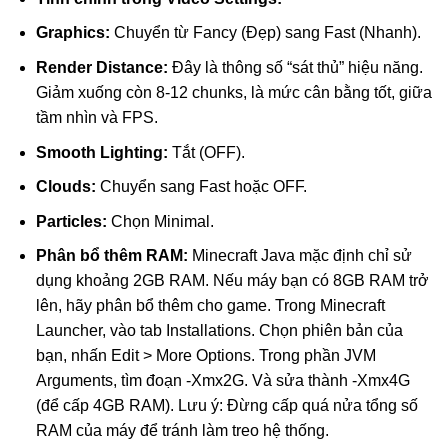
Graphics:
Chuyển từ Fancy (Đẹp) sang Fast (Nhanh).
Render Distance:
Đây là thông số “sát thủ” hiệu năng.
Giảm xuống còn 8-12 chunks, là mức cân bằng tốt, giữa
tầm nhìn và FPS.
Smooth Lighting:
Tắt (OFF).
Clouds:
Chuyển sang Fast hoặc OFF.
Particles:
Chọn Minimal.
Phân bổ thêm RAM:
Minecraft Java mặc định chỉ sử
dụng khoảng 2GB RAM. Nếu máy bạn có 8GB RAM trở
lên, hãy phân bổ thêm cho game. Trong Minecraft
Launcher, vào tab Installations. Chọn phiên bản của
bạn, nhấn Edit > More Options. Trong phần JVM
Arguments, tìm đoạn -Xmx2G. Và sửa thành -Xmx4G
(để cấp 4GB RAM). Lưu ý: Đừng cấp quá nửa tổng số
RAM của máy để tránh làm treo hệ thống.