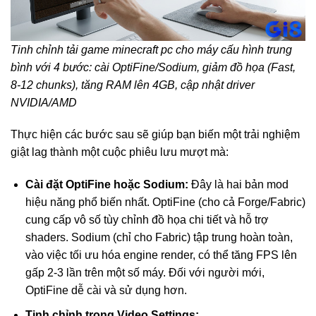
Tinh chỉnh tải game minecraft pc cho máy cấu hình trung
bình với 4 bước: cài OptiFine/Sodium, giảm đồ họa (Fast,
8-12 chunks), tăng RAM lên 4GB, cập nhật driver
NVIDIA/AMD
Thực hiện các bước sau sẽ giúp bạn biến một trải nghiệm
giật lag thành một cuộc phiêu lưu mượt mà:
Cài đặt OptiFine hoặc Sodium:
Đây là hai bản mod
hiệu năng phổ biến nhất. OptiFine (cho cả Forge/Fabric)
cung cấp vô số tùy chỉnh đồ họa chi tiết và hỗ trợ
shaders. Sodium (chỉ cho Fabric) tập trung hoàn toàn,
vào việc tối ưu hóa engine render, có thể tăng FPS lên
gấp 2-3 lần trên một số máy. Đối với người mới,
OptiFine dễ cài và sử dụng hơn.
Tinh chỉnh trong Video Settings: