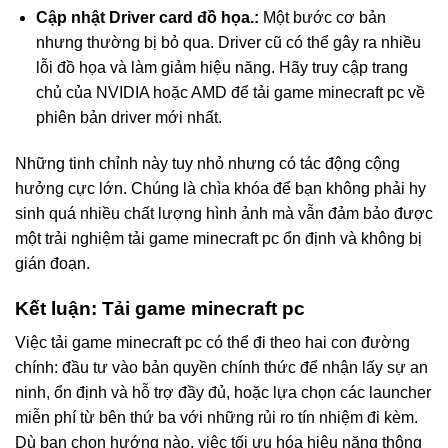
Cập nhật Driver card đồ họa.:
Một bước cơ bản
nhưng thường bị bỏ qua. Driver cũ có thể gây ra nhiều
lỗi đồ họa và làm giảm hiệu năng. Hãy truy cập trang
chủ của NVIDIA hoặc AMD để tải game minecraft pc về
phiên bản driver mới nhất.
Những tinh chỉnh này tuy nhỏ nhưng có tác động cộng
hưởng cực lớn. Chúng là chìa khóa để bạn không phải hy
sinh quá nhiều chất lượng hình ảnh mà vẫn đảm bảo được
một trải nghiệm tải game minecraft pc ổn định và không bị
gián đoạn.
Kết luận: Tải game minecraft pc
Việc tải game minecraft pc có thể đi theo hai con đường
chính: đầu tư vào bản quyền chính thức để nhận lấy sự an
ninh, ổn định và hỗ trợ đầy đủ, hoặc lựa chọn các launcher
miễn phí từ bên thứ ba với những rủi ro tín nhiệm đi kèm.
Dù bạn chọn hướng nào, việc tối ưu hóa hiệu năng thông