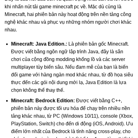
khi nhấn nút tải game minecraft pc về. Mặc dù cùng là
Minecraft, hai phiên bản này hoạt động trên nền tảng công
nghệ khác nhau và phục vụ những nhóm người chơi khác
nhau.
Minecraft: Java Edition.:
Là phiên bản gốc Minecraft.
Được viết bằng ngôn ngữ lập trình Java, đây là sân
chơi của cộng đồng modding khổng lồ và các server
multiplayer tùy biến sâu. Nếu đam mê của bạn là biến
đổi game với hàng ngàn mod khác nhau, từ đồ họa siêu
thực đến các gói nội dung mới lạ, Java Edition là lựa
chọn không thể thay thế.
Minecraft: Bedrock Edition:
Được viết bằng C++,
phiên bản này được tối ưu hóa để chạy trên nhiều nền
tảng khác nhau, từ PC (Windows 10/11), console (Xbox,
PlayStation, Switch) cho đến di động (iOS, Android). Ưu
điểm lớn nhất của Bedrock là tính năng cross-play, cho