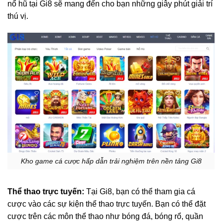
nổ hũ tại Gi8 sẽ mang đến cho bạn những giây phút giải trí
thú vị.
Kho game cá cược hấp dẫn trải nghiệm trên nền tảng Gi8
Thể thao trực tuyến:
Tại Gi8, bạn có thể tham gia cá
cược vào các sự kiện thể thao trực tuyến. Bạn có thể đặt
cược trên các môn thể thao như bóng đá, bóng rổ, quần