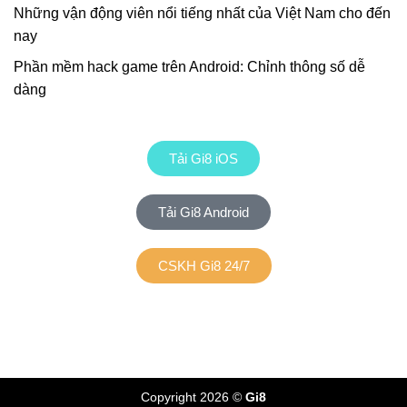
Những vận động viên nổi tiếng nhất của Việt Nam cho đến
nay
Phần mềm hack game trên Android: Chỉnh thông số dễ
dàng
Tải Gi8 iOS
Tải Gi8 Android
CSKH Gi8 24/7
Copyright 2026 ©
Gi8