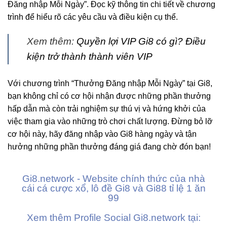
Đăng nhập Mỗi Ngày”. Đọc kỹ thông tin chi tiết về chương
trình để hiểu rõ các yêu cầu và điều kiện cụ thể.
Xem thêm:
Quyền lợi VIP Gi8 có gì? Điều
kiện trở thành thành viên VIP
Với chương trình “Thưởng Đăng nhập Mỗi Ngày” tại Gi8,
bạn không chỉ có cơ hội nhận được những phần thưởng
hấp dẫn mà còn trải nghiệm sự thú vị và hứng khởi của
việc tham gia vào những trò chơi chất lượng. Đừng bỏ lỡ
cơ hội này, hãy đăng nhập vào Gi8 hàng ngày và tận
hưởng những phần thưởng đáng giá đang chờ đón bạn!
Gi8.network - Website chính thức của nhà
cái cá cược xổ, lô đề Gi8 và Gi88 tỉ lệ 1 ăn
99
Xem thêm Profile Social Gi8.network tại: