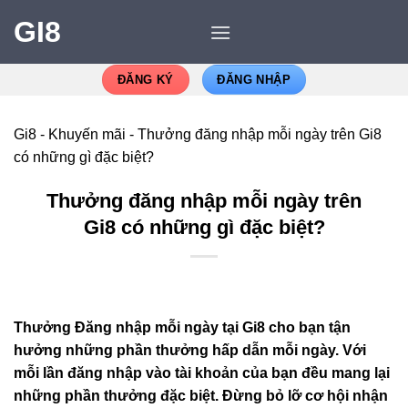
GI8
ĐĂNG KÝ
ĐĂNG NHẬP
Gi8
-
Khuyến mãi
-
Thưởng đăng nhập mỗi ngày trên Gi8
có những gì đặc biệt?
Thưởng đăng nhập mỗi ngày trên
Gi8 có những gì đặc biệt?
Thưởng Đăng nhập mỗi ngày tại Gi8 cho bạn tận
hưởng những phần thưởng hấp dẫn mỗi ngày. Với
mỗi lần đăng nhập vào tài khoản của bạn đều mang lại
những phần thưởng đặc biệt. Đừng bỏ lỡ cơ hội nhận