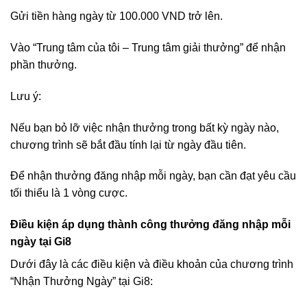
Gửi tiền hàng ngày từ 100.000 VND trở lên.
Vào “Trung tâm của tôi – Trung tâm giải thưởng” để nhận
phần thưởng.
Lưu ý:
Nếu bạn bỏ lỡ việc nhận thưởng trong bất kỳ ngày nào,
chương trình sẽ bắt đầu tính lại từ ngày đầu tiên.
Để nhận thưởng đăng nhập mỗi ngày, bạn cần đạt yêu cầu
tối thiểu là 1 vòng cược.
Điều kiện áp dụng thành công thưởng đăng nhập mỗi
ngày tại Gi8
Dưới đây là các điều kiện và điều khoản của chương trình
“Nhận Thưởng Ngày” tại Gi8: