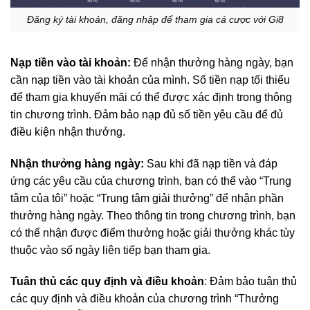
Đăng ký tài khoản, đăng nhập để tham gia cá cược với Gi8
Nạp tiền vào tài khoản:
Để nhận thưởng hàng ngày, bạn
cần nạp tiền vào tài khoản của mình. Số tiền nạp tối thiểu
để tham gia khuyến mãi có thể được xác định trong thông
tin chương trình. Đảm bảo nạp đủ số tiền yêu cầu để đủ
điều kiện nhận thưởng.
Nhận thưởng hàng ngày:
Sau khi đã nạp tiền và đáp
ứng các yêu cầu của chương trình, bạn có thể vào “Trung
tâm của tôi” hoặc “Trung tâm giải thưởng” để nhận phần
thưởng hàng ngày. Theo thông tin trong chương trình, bạn
có thể nhận được điểm thưởng hoặc giải thưởng khác tùy
thuộc vào số ngày liên tiếp bạn tham gia.
Tuân thủ các quy định và điều khoản
: Đảm bảo tuân thủ
các quy định và điều khoản của chương trình “Thưởng