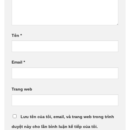
Tên
*
Email
*
Trang web
Lưu tên của tôi, email, và trang web trong trình
duyệt này cho lần bình luận kế tiếp của tôi.