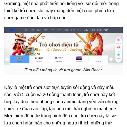
Gaming, một nhà phát triển nổi tiếng với sự đổi mới trong
thiết kế trò chơi, slot này mang đến một cuộc phiêu lưu
chơi game độc đáo và hấp dẫn.
Tìm hiểu thông tin về tựa game Wild Racer
Đây là một trò chơi slot trực tuyến sôi động và đầy màu
sắc. Với 5 cuộn và 20 dòng thanh toán, trò chơi này kết
hợp tay đua theo phong cách anime đáng yêu với những
chiếc xe đua cao cấp, tạo nên một trải nghiệm mạnh mẽ.
Mức biến động từ trung bình đến cao, trò chơi này là sự
lựa chọn hoàn hảo cho những người thích những thử