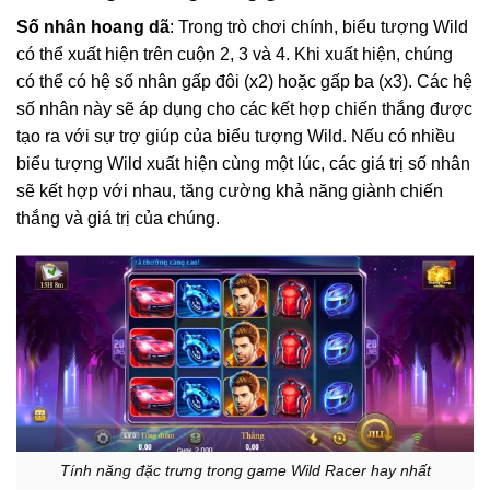
Số nhân hoang dã
: Trong trò chơi chính, biểu tượng Wild
có thể xuất hiện trên cuộn 2, 3 và 4. Khi xuất hiện, chúng
có thể có hệ số nhân gấp đôi (x2) hoặc gấp ba (x3). Các hệ
số nhân này sẽ áp dụng cho các kết hợp chiến thắng được
tạo ra với sự trợ giúp của biểu tượng Wild. Nếu có nhiều
biểu tượng Wild xuất hiện cùng một lúc, các giá trị số nhân
sẽ kết hợp với nhau, tăng cường khả năng giành chiến
thắng và giá trị của chúng.
Tính năng đặc trưng trong game Wild Racer hay nhất