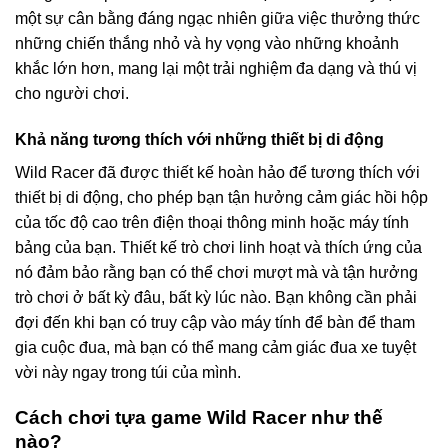
một sự cân bằng đáng ngạc nhiên giữa việc thưởng thức
những chiến thắng nhỏ và hy vọng vào những khoảnh
khắc lớn hơn, mang lại một trải nghiệm đa dạng và thú vị
cho người chơi.
Khả năng tương thích với những thiết bị di động
Wild Racer đã được thiết kế hoàn hảo để tương thích với
thiết bị di động, cho phép bạn tận hưởng cảm giác hồi hộp
của tốc độ cao trên điện thoại thông minh hoặc máy tính
bảng của bạn. Thiết kế trò chơi linh hoạt và thích ứng của
nó đảm bảo rằng bạn có thể chơi mượt mà và tận hưởng
trò chơi ở bất kỳ đâu, bất kỳ lúc nào. Bạn không cần phải
đợi đến khi bạn có truy cập vào máy tính để bàn để tham
gia cuộc đua, mà bạn có thể mang cảm giác đua xe tuyệt
vời này ngay trong túi của mình.
Cách chơi tựa game Wild Racer như thế
nào?