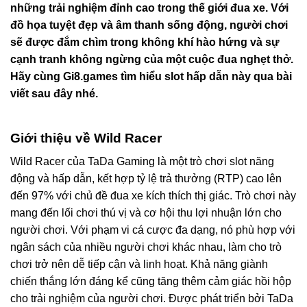
những trải nghiệm đỉnh cao trong thế giới đua xe. Với
đồ họa tuyệt đẹp và âm thanh sống động, người chơi
sẽ được đắm chìm trong không khí hào hứng và sự
cạnh tranh không ngừng của một cuộc đua nghẹt thở.
Hãy cùng
Gi8.games
tìm hiểu slot hấp dẫn này qua bài
viết sau đây nhé.
Giới thiệu về Wild Racer
Wild Racer của TaDa Gaming là một trò chơi slot năng
động và hấp dẫn, kết hợp tỷ lệ trả thưởng (RTP) cao lên
đến 97% với chủ đề đua xe kích thích thị giác. Trò chơi này
mang đến lối chơi thú vị và cơ hội thu lợi nhuận lớn cho
người chơi. Với phạm vi cá cược đa dạng, nó phù hợp với
ngân sách của nhiều người chơi khác nhau, làm cho trò
chơi trở nên dễ tiếp cận và linh hoạt. Khả năng giành
chiến thắng lớn đáng kể cũng tăng thêm cảm giác hồi hộp
cho trải nghiệm của người chơi. Được phát triển bởi TaDa