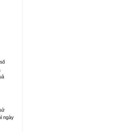
 số
,
uả
 sử
hì ngày