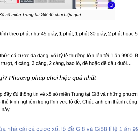
Xổ số miền Trung tại Gi8 để chơi hiệu quả
ính theo phút như 45 giây, 1 phút, 1 phút 30 giây, 2 phút hoặc 5
 thức cá cược đa dạng, với tỷ lệ thưởng lớn lên tới 1 ăn 9900. 
ô trượt, 4 càng, 3 càng, 2 càng, bao lô, đề hoặc đề đầu đuôi…
à gì? Phương pháp chơi hiệu quả nhất
ấp đầy đủ thông tin về xổ số miền Trung tại Gi8 và những phươ
 thủ kinh nghiệm trong lĩnh vực lô đề. Chúc anh em thành công
 này.
a nhà cái cá cược xổ, lô đề Gi8 và Gi88 tỉ lệ 1 ăn 9