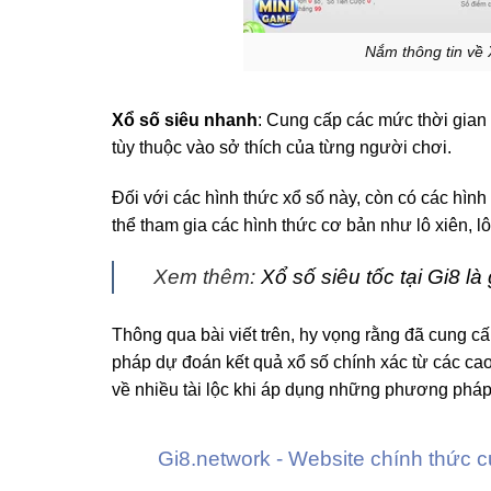
Nắm thông tin về 
Xổ số siêu nhanh
: Cung cấp các mức thời gian t
tùy thuộc vào sở thích của từng người chơi.
Đối với các hình thức xổ số này, còn có các hình
thể tham gia các hình thức cơ bản như lô xiên, l
Xem thêm:
Xổ số siêu tốc tại Gi8 l
Thông qua bài viết trên, hy vọng rằng đã cung c
pháp dự đoán kết quả xổ số chính xác từ các cao
về nhiều tài lộc khi áp dụng những phương pháp
Gi8.network - Website chính thức củ