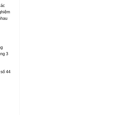
Các
nghiệm
nhau
ng
ong 3
 số 44