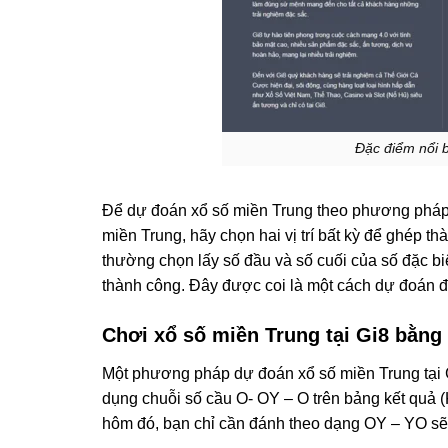
Đặc điểm nổi b
Để dự đoán xổ số miền Trung theo phương pháp c
miền Trung, hãy chọn hai vị trí bất kỳ để ghép th
thường chọn lấy số đầu và số cuối của số đặc bi
thành công. Đây được coi là một cách dự đoán đ
Chơi xổ số miền Trung tại Gi8 bằn
Một phương pháp dự đoán xổ số miền Trung tại 
dụng chuỗi số cầu O- OY – O trên bảng kết quả 
hôm đó, bạn chỉ cần đánh theo dạng OY – YO sẽ