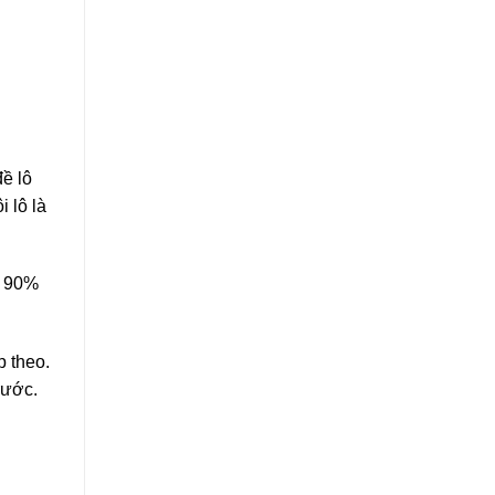
ề lô
 lô là
g 90%
p theo.
rước.