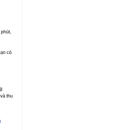
 phút,
Bạn có
ng
 và thu
9