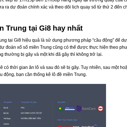
a ra dự đoán chính xác và theo dõi lịch quay số từ thứ 2 đến c
 Trung tại Gi8 hay nhất
ung tại Gi8 hiệu quả là sử dụng phương pháp “cầu động” để d
c dự đoán xổ số miền Trung cũng có thể được thực hiện theo p
g thường bị gãy và một khi đã gãy thì không trở lại.
 có thời gian ăn lô và sau đó sẽ bị gãy. Tuy nhiên, sau một ho
u động, bạn cần thống kê lô đề miền Trung.