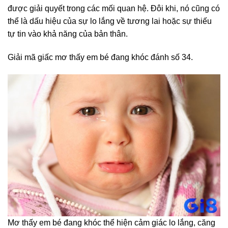
được giải quyết trong các mối quan hệ. Đôi khi, nó cũng có
thể là dấu hiệu của sự lo lắng về tương lai hoặc sự thiếu
tự tin vào khả năng của bản thân.
Giải mã giấc mơ thấy em bé đang khóc đánh số 34.
Mơ thấy em bé đang khóc thể hiện cảm giác lo lắng, căng