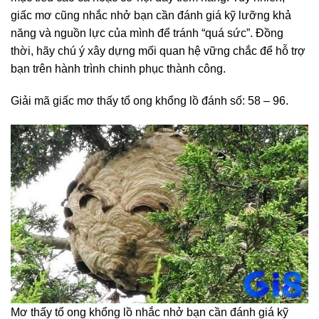
giấc mơ cũng nhắc nhở bạn cần đánh giá kỹ lưỡng khả
năng và nguồn lực của mình để tránh “quá sức”. Đồng
thời, hãy chú ý xây dựng mối quan hệ vững chắc để hỗ trợ
bạn trên hành trình chinh phục thành công.
Giải mã giấc mơ thấy tổ ong khổng lồ đánh số: 58 – 96.
Mơ thấy tổ ong khổng lồ nhắc nhở bạn cần đánh giá kỹ