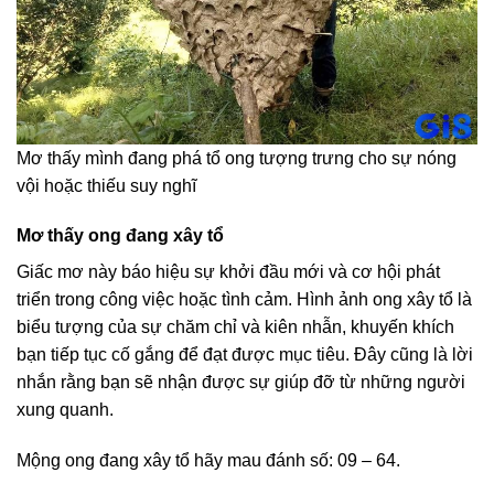
Mơ thấy mình đang phá tổ ong tượng trưng cho sự nóng
vội hoặc thiếu suy nghĩ
Mơ thấy ong đang xây tổ
Giấc mơ này báo hiệu sự khởi đầu mới và cơ hội phát
triển trong công việc hoặc tình cảm. Hình ảnh ong xây tổ là
biểu tượng của sự chăm chỉ và kiên nhẫn, khuyến khích
bạn tiếp tục cố gắng để đạt được mục tiêu. Đây cũng là lời
nhắn rằng bạn sẽ nhận được sự giúp đỡ từ những người
xung quanh.
Mộng ong đang xây tổ hãy mau đánh số: 09 – 64.