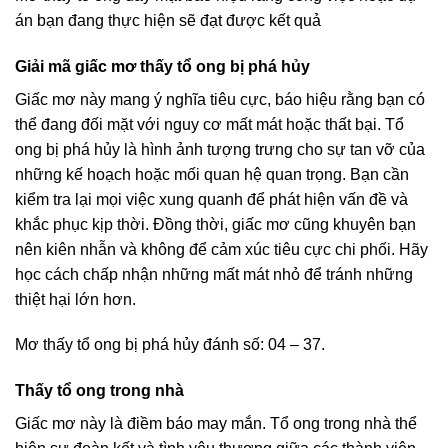
án bạn đang thực hiện sẽ đạt được kết quả
Giải mã giấc mơ thấy tổ ong bị phá hủy
Giấc mơ này mang ý nghĩa tiêu cực, báo hiệu rằng bạn có
thể đang đối mặt với nguy cơ mất mát hoặc thất bại. Tổ
ong bị phá hủy là hình ảnh tượng trưng cho sự tan vỡ của
những kế hoạch hoặc mối quan hệ quan trọng. Bạn cần
kiểm tra lại mọi việc xung quanh để phát hiện vấn đề và
khắc phục kịp thời. Đồng thời, giấc mơ cũng khuyên bạn
nên kiên nhẫn và không để cảm xúc tiêu cực chi phối. Hãy
học cách chấp nhận những mất mát nhỏ để tránh những
thiệt hại lớn hơn.
Mơ thấy tổ ong bị phá hủy đánh số: 04 – 37.
Thấy tổ ong trong nhà
Giấc mơ này là điềm báo may mắn. Tổ ong trong nhà thể