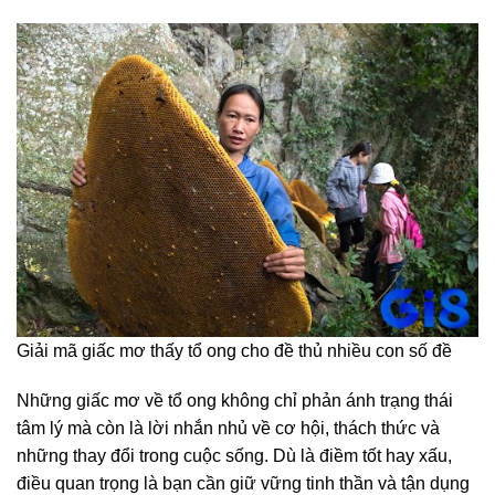
Giải mã giấc mơ thấy tổ ong cho đề thủ nhiều con số đề
Những giấc mơ về tổ ong không chỉ phản ánh trạng thái
tâm lý mà còn là lời nhắn nhủ về cơ hội, thách thức và
những thay đổi trong cuộc sống. Dù là điềm tốt hay xấu,
điều quan trọng là bạn cần giữ vững tinh thần và tận dụng