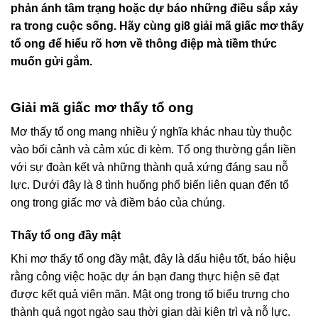
phản ánh tâm trạng hoặc dự báo những điều sắp xảy
ra trong cuộc sống. Hãy cùng gi8 giải mã giấc mơ thấy
tổ ong để hiểu rõ hơn về thông điệp mà tiềm thức
muốn gửi gắm.
Giải mã giấc mơ thấy tổ ong
Mơ thấy tổ ong mang nhiều ý nghĩa khác nhau tùy thuộc
vào bối cảnh và cảm xúc đi kèm. Tổ ong thường gắn liền
với sự đoàn kết và những thành quả xứng đáng sau nỗ
lực. Dưới đây là 8 tình huống phổ biến liên quan đến tổ
ong trong giấc mơ và điềm báo của chúng.
Thấy tổ ong đầy mật
Khi mơ thấy tổ ong đầy mật, đây là dấu hiệu tốt, báo hiệu
rằng công việc hoặc dự án bạn đang thực hiện sẽ đạt
được kết quả viên mãn. Mật ong trong tổ biểu trưng cho
thành quả ngọt ngào sau thời gian dài kiên trì và nỗ lực.