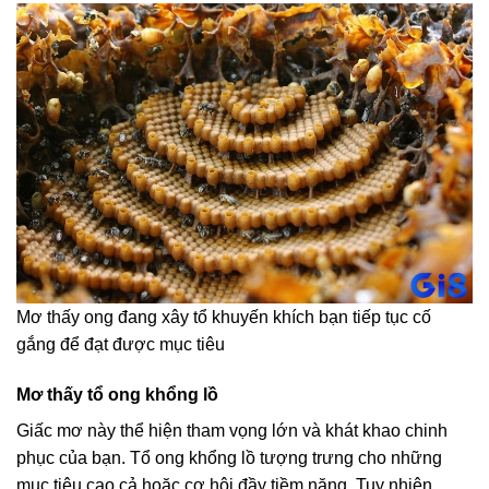
Mơ thấy ong đang xây tổ khuyến khích bạn tiếp tục cố
gắng để đạt được mục tiêu
Mơ thấy tổ ong khổng lồ
Giấc mơ này thể hiện tham vọng lớn và khát khao chinh
phục của bạn. Tổ ong khổng lồ tượng trưng cho những
mục tiêu cao cả hoặc cơ hội đầy tiềm năng. Tuy nhiên,