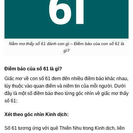
Nằm mơ thấy số 61 đánh con gì – Điềm báo của con số 61 là
gì?
Điềm báo của số 61 là gì?
Giấc mơ về con số 61 đem đến nhiều điềm báo khác nhau,
tùy thuộc vào quan điểm và niềm tin của mỗi người. Dưới
đây là một số điềm báo theo từng góc nhìn về giấc mơ thấy
số 61:
Xét theo góc nhìn Kinh dịch:
Số 61 tương ứng với quẻ Thiên Nhu trong Kinh dịch, liên