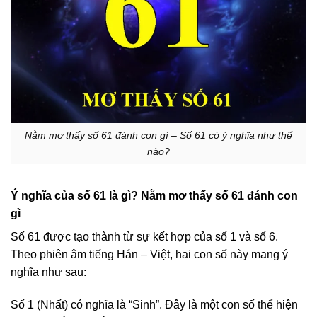
Nằm mơ thấy số 61 đánh con gì – Số 61 có ý nghĩa như thế
nào?
Ý nghĩa của số 61 là gì? Nằm mơ thấy số 61 đánh con
gì
Số 61 được tạo thành từ sự kết hợp của số 1 và số 6.
Theo phiên âm tiếng Hán – Việt, hai con số này mang ý
nghĩa như sau:
Số 1 (Nhất) có nghĩa là “Sinh”. Đây là một con số thể hiện