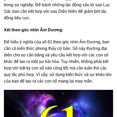
trong sự nghiệp. Để tránh những tác động xấu từ sao Lục
Sát, bạn cần kết hợp với sao Diên Niên để giảm bớt tác
động tiêu cực.
Xét theo góc nhìn Âm Dương:
Để hiểu ý nghĩa của số 61 theo góc nhìn Âm Dương, bạn
cần có kiến thức phong thủy cơ bản. Số này thường đại
diện cho sự cân bằng và yêu cầu kết hợp với các con số
khác để tạo ra một sự hài hòa. Tuy nhiên, không phải kết
hợp với bất kỳ con số nào cũng tốt, mà cần tuân thủ các
quy tắc phù hợp. Vì vậy, sử dụng kiến thức và sự khéo léo
của bạn để tạo ra các con số mang lại may mắn.